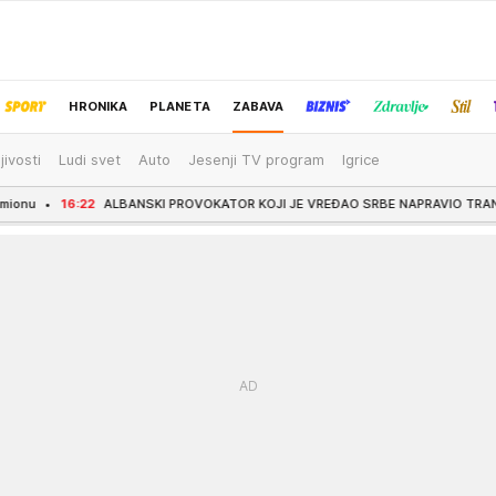
HRONIKA
PLANETA
ZABAVA
jivosti
Ludi svet
Auto
Jesenji TV program
Igrice
IZBOR UREDNIKA
KI PROVOKATOR KOJI JE VREĐAO SRBE NAPRAVIO TRANSFER KARIJERE: Spartak ga pl