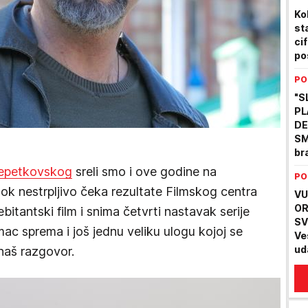
Ko
st
cif
po
PO
"S
PL
DE
SM
bra
se 
Šepetkovskog
sreli smo i ove godine na
PO
de
ok nestrpljivo čeka rezultate Filmskog centra
VU
OR
tantski film i snima četvrti nastavak serije
SV
mac sprema i još jednu veliku ulogu kojoj se
Ve
ud
 naš razgovor.
po
en
sa