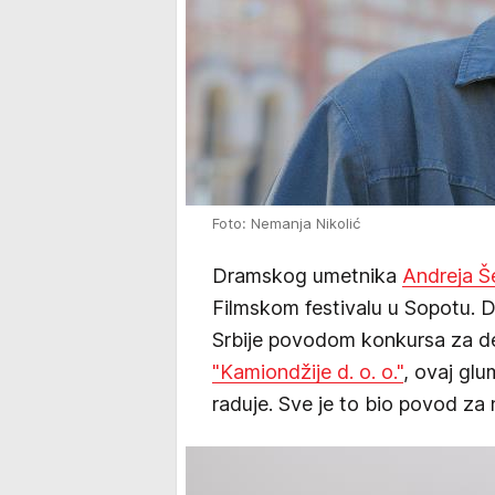
Foto: Nemanja Nikolić
Dramskog umetnika
Andreja 
Filmskom festivalu u Sopotu. D
Srbije povodom konkursa za debi
"Kamiondžije d. o. o."
, ovaj glu
raduje. Sve je to bio povod za