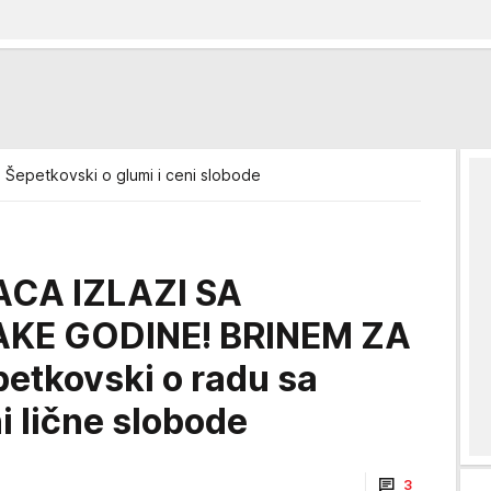
 Šepetkovski o glumi i ceni slobode
CA IZLAZI SA
KE GODINE! BRINEM ZA
petkovski o radu sa
i lične slobode
3