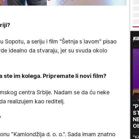
iji?
 u Sopotu, a seriju i film "Šetnja s lavom" pisao
de idealno da stvaraju, jer su svuda okolo
a ste im kolega. Pripremate li novi film?
lmskog centra Srbije. Nadam se da ću neke
a realizujem kao reditelj.
"
S
?
NE
O
i 
onu "Kamiondžija d. o. o.". Sada imam znatno
"K
pr