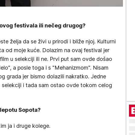
 ovog festivala ili nečeg drugog?
te želja da se živi u prirodi i bliže njoj. Kulturni
a od moje kuće. Dolazim na ovaj festival jer
lm u selekciji ili ne. Prvi put sam ovde došao
delo", a posle toga i s "Mehanizmom". Nisam
 grada jer bismo dolazili nakratko. Jedne
u selekciji i tada sam ostao ovde tokom celog
o lepotu Sopota?
tim ja i druge kolege.