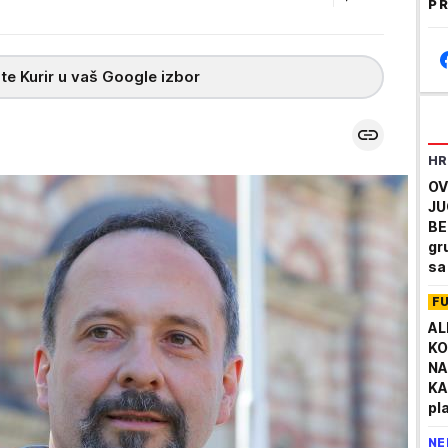
PR
te Kurir u vaš Google izbor
HR
OV
JU
BE
gr
sa
pa
F
AL
KO
NA
KA
pla
be
NE