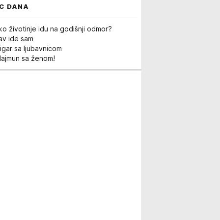
C DANA
ko životinje idu na godišnji odmor?
Lav ide sam
igar sa ljubavnicom
Majmun sa ženom!