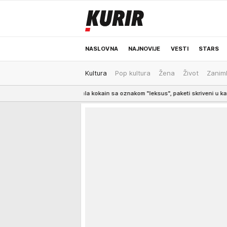
NASLOVNA
NAJNOVIJE
VESTI
STARS
Kultura
Pop kultura
Žena
Život
Zaniml
ODRŽIVA BUDUĆNOST
REGION
NEWS
vala kokain sa oznakom "leksus", paketi skriveni u kamionu
16:22
ALBANS