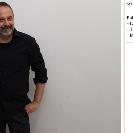
VI
Ka
- 
- T
- 