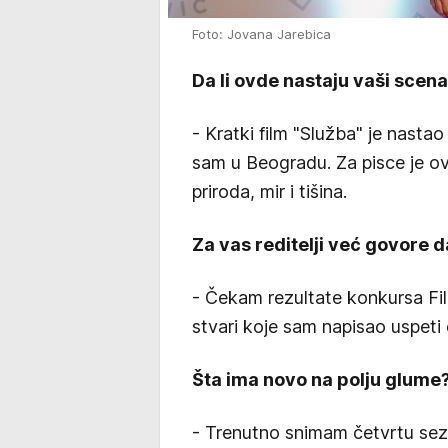
Foto: Jovana Jarebica
Da li ovde nastaju vaši scenar
- Kratki film "Služba" je nastao
sam u Beogradu. Za pisce je ov
priroda, mir i tišina.
Za vas reditelji već govore d
- Čekam rezultate konkursa Fi
stvari koje sam napisao uspeti d
Šta ima novo na polju glume
- Trenutno snimam četvrtu sez