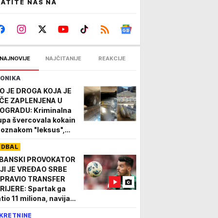
ATITE NAS NA
NAJNOVIJE
NAJČITANIJE
REAKCIJE
ONIKA
O JE DROGA KOJA JE
ČE ZAPLENJENA U
OGRADU: Kriminalna
upa švercovala kokain
 oznakom "leksus",
keti skriveni u kamionu
UDBAL
BANSKI PROVOKATOR
JI JE VREĐAO SRBE
PRAVIO TRANSFER
RIJERE: Spartak ga
tio 11 miliona, navijači
sni - ne žele ga!
KRETNINE