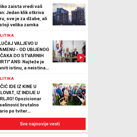
liko zaista vredi vaš
an: Jedan klik otkriva
ru, sve je za džabe, ali
stoji velika zamka
LITIKA
LUČAJ VALJEVO U
AMENU - OD UBIJENOG
ČAKA DO STVARNIH
RTI" ANS: Najteže je
niti istinu, a neistina
lako proširi i teško ju je
LITIKA
mantovati
ČIĆ IDE IZ KINE U
LOVAT, IZ INDIJE U
RLJIG! Opozicionar
selinović brutalno
ario po tviter
litičarima: Takvu
ergiju može da ima
Sve najnovije vesti
mo on