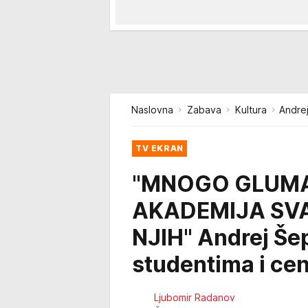
Naslovna
Zabava
Kultura
Andrej
TV EKRAN
"MNOGO GLUMA
AKADEMIJA SVA
NJIH" Andrej Še
studentima i cen
Ljubomir Radanov