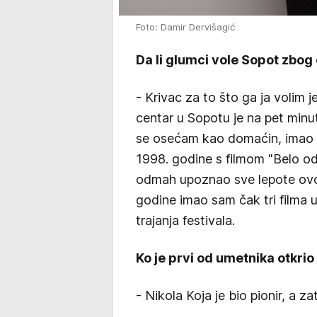
Foto: Damir Dervišagić
Da li glumci vole Sopot zbog
- Krivac za to što ga ja volim jes
centar u Sopotu je na pet minut
se osećam kao domaćin, imao fi
1998. godine s filmom "Belo o
odmah upoznao sve lepote ovog
godine imao sam čak tri filma 
trajanja festivala.
Ko je prvi od umetnika otkri
- Nikola Koja je bio pionir, a za