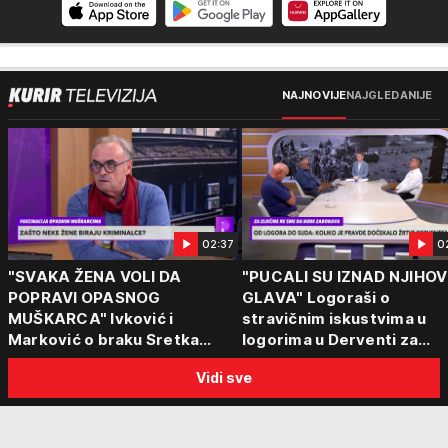
NAJNOVIJE
NAJGLEDANIJE
02:37
0
"SVAKA ŽENA VOLI DA
"PUCALI SU IZNAD NJIHOV
POPRAVI OPASNOG
GLAVA" Logoraši o
MUŠKARCA" Ivković i
stravičnim iskustvima u
Marković o braku Sretka
logorima u Derventi za
Kalinića i fenomenu žena koje
emisiju "Puls Srbije vikend
Vidi sve
biraju kriminalce: "Neće sa
"Tada je počela velika
nekim ko nema para"
tortura..."