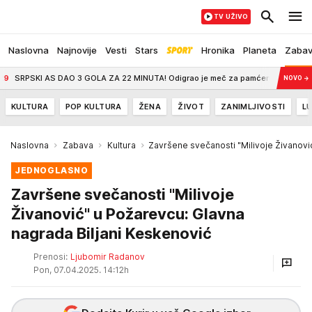
TV UŽIVO
Naslovna
Najnovije
Vesti
Stars
Hronika
Planeta
Zaba
I AS DAO 3 GOLA ZA 22 MINUTA! Odigrao je meč za pamćenje
7:28
"OVAKVE
NOVO
→
KULTURA
POP KULTURA
ŽENA
ŽIVOT
ZANIMLJIVOSTI
LU
Naslovna
Zabava
Kultura
Završene svečanosti "Milivoje Živanovi
JEDNOGLASNO
Završene svečanosti "Milivoje
Živanović" u Požarevcu: Glavna
nagrada Biljani Keskenović
Prenosi:
Ljubomir Radanov
Pon, 07.04.2025. 14:12h