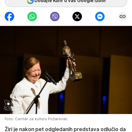
Dodajte Kurir u vaš Google izbor
Foto: Centar za kulturu Požarevac
Žiri je nakon pet odgledanih predstava odlučio da