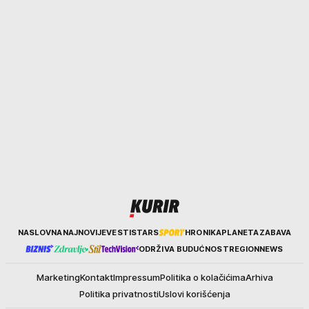
Kurir
NASLOVNA
NAJNOVIJE
VESTI
STARS
HRONIKA
PLANETA
ZABAVA
ODRŽIVA BUDUĆNOST
REGION
NEWS
Marketing
Kontakt
Impressum
Politika o kolačićima
Arhiva
Politika privatnosti
Uslovi korišćenja