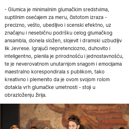
- Glumica je minimalnim glumačkim sredstvima,
suptilnim osećajem za meru, čistotom izraza -
precizno, vešto, ubedljivo i scenski efektno, uz
značajnu i nesebičnu podršku celog glumačkog
ansambla, donela složen, slojevit i dramski uzbudljiv
lik Jevrese. Igrajući nepretenciozno, duhovito i
inteligentno, plenila je prirodnošću i jednostavnošću,
te je neverovatnom unutarnjom snagom i emocijama
maestralno korespondirala s publikom, tako
kreativno i plemenito da je ovom svojom rolom
dotakla vrh glumačke umetnosti - stoji u
obrazloženju žirija.