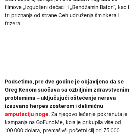
filmove „Izgubljeni dečaci“ i „Bendžamin Baton“, kao i
tri priznanja od strane Ceh udruženja šminkera i
frizera.
Podsetimo, pre dve godine je objavljeno da se
Greg Kenom suočava sa ozbiljnim zdravstvenim
problemima – uključujući oštećenje nerava
izazvano herpes zosterom i delimičnu
amputaciju noge
. Za njegovo lečenje pokrenuta je
kampanja na GoFundMe, koja je prikupila više od
100.000 dolara, premašivši početni cilj od 75.000