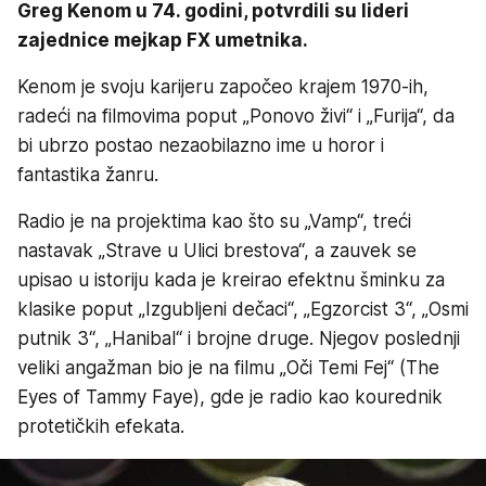
Greg Kenom u 74. godini, potvrdili su lideri
zajednice mejkap FX umetnika.
Kenom je svoju karijeru započeo krajem 1970-ih,
radeći na filmovima poput „Ponovo živi“ i „Furija“, da
bi ubrzo postao nezaobilazno ime u horor i
fantastika žanru.
Radio je na projektima kao što su „Vamp“, treći
nastavak „Strave u Ulici brestova“, a zauvek se
upisao u istoriju kada je kreirao efektnu šminku za
klasike poput „Izgubljeni dečaci“, „Egzorcist 3“, „Osmi
putnik 3“, „Hanibal“ i brojne druge. Njegov poslednji
veliki angažman bio je na filmu „Oči Temi Fej“ (The
Eyes of Tammy Faye), gde je radio kao kourednik
protetičkih efekata.