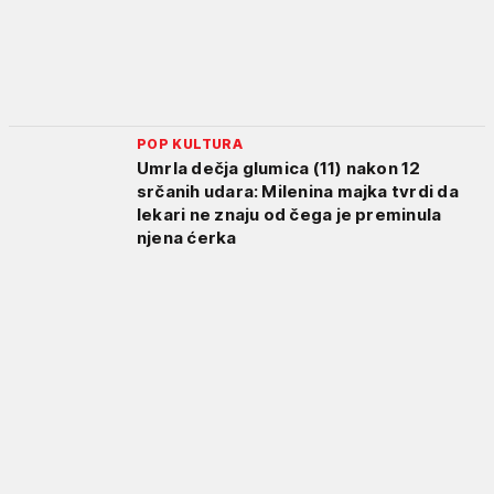
POP KULTURA
Umrla dečja glumica (11) nakon 12
srčanih udara: Milenina majka tvrdi da
lekari ne znaju od čega je preminula
njena ćerka