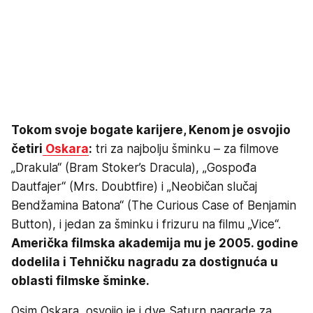
Tokom svoje bogate karijere, Kenom je osvojio
četiri
Oskara
:
tri za najbolju šminku – za filmove
„Drakula“ (Bram Stoker’s Dracula), „Gospođa
Dautfajer“ (Mrs. Doubtfire) i „Neobičan slučaj
Bendžamina Batona“ (The Curious Case of Benjamin
Button), i jedan za šminku i frizuru na filmu „Vice“.
Američka filmska akademija mu je 2005. godine
dodelila i Tehničku nagradu za dostignuća u
oblasti filmske šminke.
Osim Oskara, osvojio je i dve Saturn nagrade za