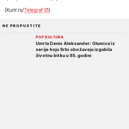
(Kurir.rs/
Telegraf
)
NE PROPUSTITE
POP KULTURA
Umrla Denis Aleksander: Glumica iz
serije koju Srbi obožavaju izgubila
životnu bitku u 85. godini