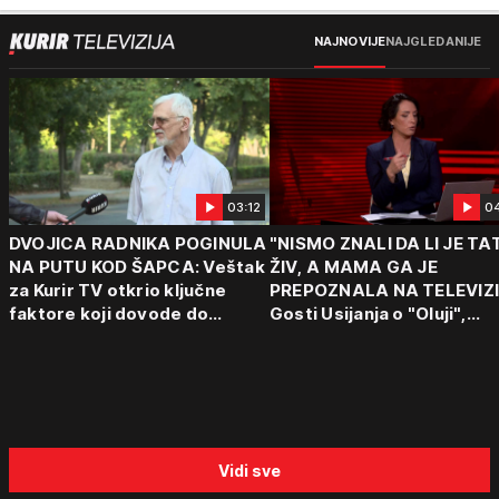
NAJNOVIJE
NAJGLEDANIJE
03:12
0
DVOJICA RADNIKA POGINULA
"NISMO ZNALI DA LI JE TA
NA PUTU KOD ŠAPCA: Veštak
ŽIV, A MAMA GA JE
za Kurir TV otkrio ključne
PREPOZNALA NA TELEVIZI
faktore koji dovode do
Gosti Usijanja o "Oluji",
tragedija: "Vozaču može da
egzodusu Srba i stravični
padne mrak na oči od umora"
svedočenjima
Vidi sve