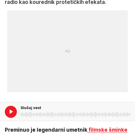
radio kao kourednik protetičkih efekata.
Slušaj vest
Preminuo je legendarni umetnik
filmske šminke