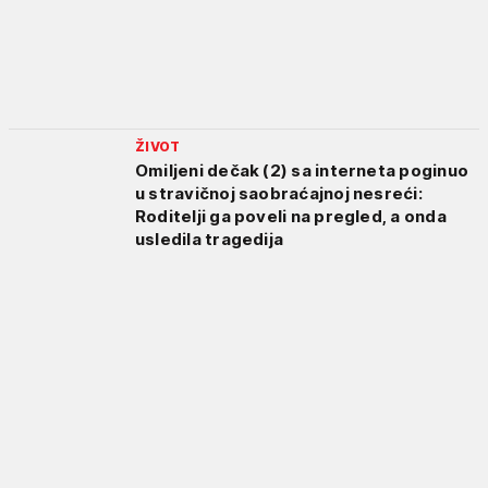
ŽIVOT
Omiljeni dečak (2) sa interneta poginuo
u stravičnoj saobraćajnoj nesreći:
Roditelji ga poveli na pregled, a onda
usledila tragedija