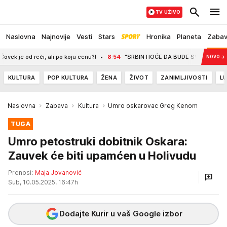
TV UŽIVO
Naslovna
Najnovije
Vesti
Stars
Hronika
Planeta
Zaba
eči, ali po koju cenu?!
8:54
"SRBIN HOĆE DA BUDE SVOJ NA SVOME!" Vučić 
NOVO
→
KULTURA
POP KULTURA
ŽENA
ŽIVOT
ZANIMLJIVOSTI
LU
Naslovna
Zabava
Kultura
Umro oskarovac Greg Kenom
TUGA
Umro petostruki dobitnik Oskara:
Zauvek će biti upamćen u Holivudu
Prenosi:
Maja Jovanović
Sub, 10.05.2025. 16:47h
Dodajte Kurir u vaš Google izbor