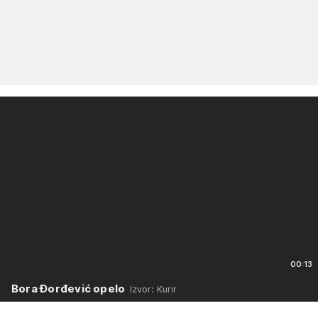
00:13
Bora Đorđević opelo
Izvor: Kurir