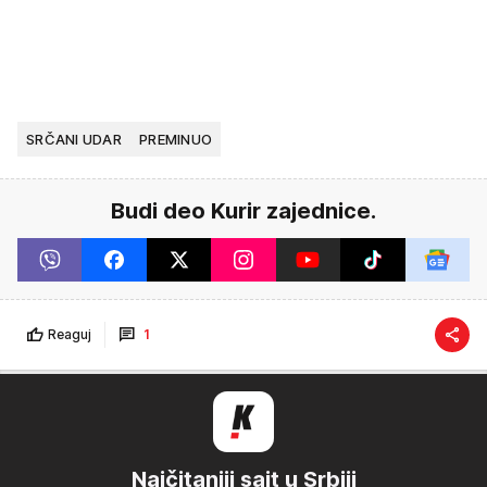
SRČANI UDAR
PREMINUO
Budi deo Kurir zajednice.
Reaguj
1
Najčitaniji sajt u Srbiji