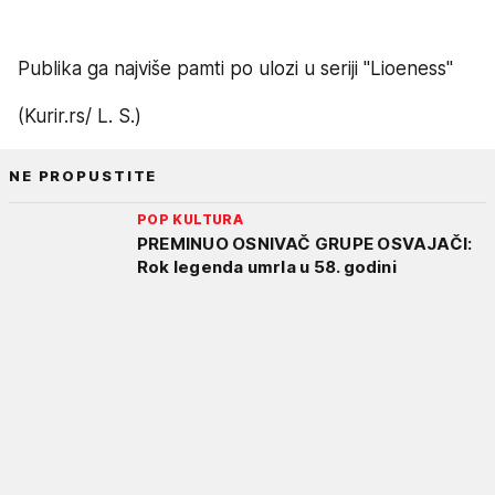
Publika ga najviše pamti po ulozi u seriji "Lioeness"
(Kurir.rs/ L. S.)
NE PROPUSTITE
POP KULTURA
PREMINUO OSNIVAČ GRUPE OSVAJAČI:
Rok legenda umrla u 58. godini