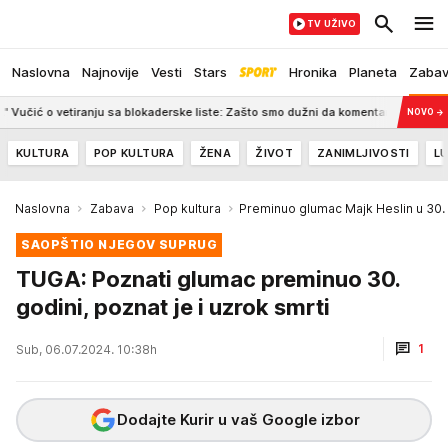
TV UŽIVO
Naslovna
Najnovije
Vesti
Stars
Hronika
Planeta
Zaba
tiranju sa blokaderske liste: Zašto smo dužni da komentarišemo toliko bes
NOVO
→
KULTURA
POP KULTURA
ŽENA
ŽIVOT
ZANIMLJIVOSTI
LU
Naslovna
Zabava
Pop kultura
Preminuo glumac Majk Heslin u 30.
SAOPŠTIO NJEGOV SUPRUG
TUGA: Poznati glumac preminuo 30.
godini, poznat je i uzrok smrti
1
Sub, 06.07.2024. 10:38h
Dodajte Kurir u vaš Google izbor