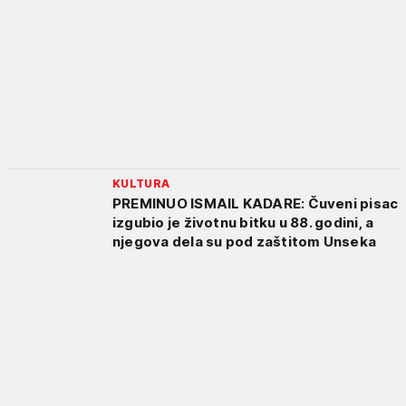
KULTURA
PREMINUO ISMAIL KADARE: Čuveni pisac
izgubio je životnu bitku u 88. godini, a
njegova dela su pod zaštitom Unseka