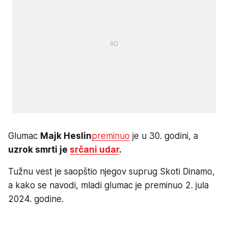
Glumac
Majk Heslin
preminuo
je u 30. godini, a
uzrok smrti je
srčani udar
.
Tužnu vest je saopštio njegov suprug Skoti Dinamo,
a kako se navodi, mladi glumac je preminuo 2. jula
2024. godine.