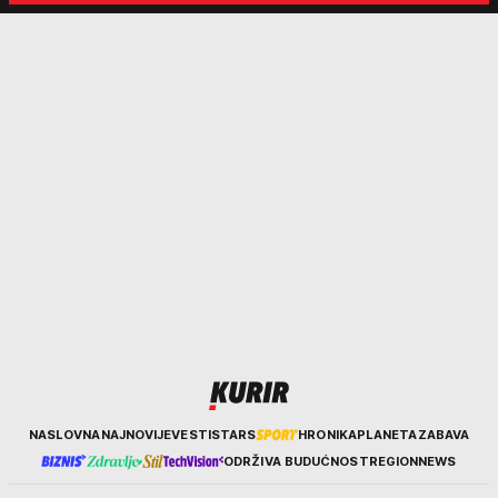
nekim ko nema para"
tortura..."
Kurir
NASLOVNA
NAJNOVIJE
VESTI
STARS
HRONIKA
PLANETA
ZABAVA
ODRŽIVA BUDUĆNOST
REGION
NEWS