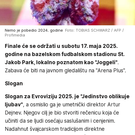
Nemo je pobedio 2024. godine
Foto: TOBIAS SCHWARZ / AFP /
Profimedia
Finale će se održati u subotu 17. maja 2025.
godine na bazelskom fudbalskom stadionu St.
Jakob Park, lokalno poznatom kao "Joggeli"
.
Zabava će biti na javnom gledalištu na "Arena Plus".
Slogan
Slogan za Evroviziju 2025. je "Jedinstvo oblikuje
ljubav"
, a osmislio ga je umetnički direktor Artur
Dejnev. Njegov cilj je bio stvoriti rečenicu koja će
učiniti da se ljudi osećaju saslušanim i cenjenim.
Nadahnut švajcarskom tradicijom direktne