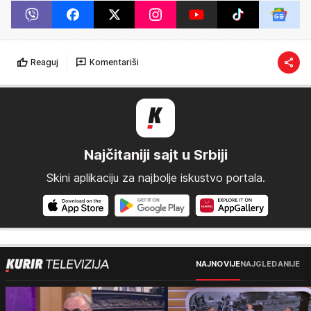
Reaguj
Komentariši
Najčitaniji sajt u Srbiji
Skini aplikaciju za najbolje iskustvo portala.
NAJNOVIJE
NAJGLEDANIJE