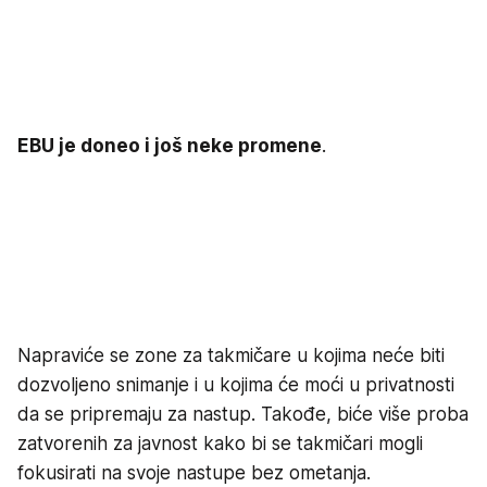
EBU je doneo i još neke promene
.
Napraviće se zone za takmičare u kojima neće biti
dozvoljeno snimanje i u kojima će moći u privatnosti
da se pripremaju za nastup. Takođe, biće više proba
zatvorenih za javnost kako bi se takmičari mogli
fokusirati na svoje nastupe bez ometanja.