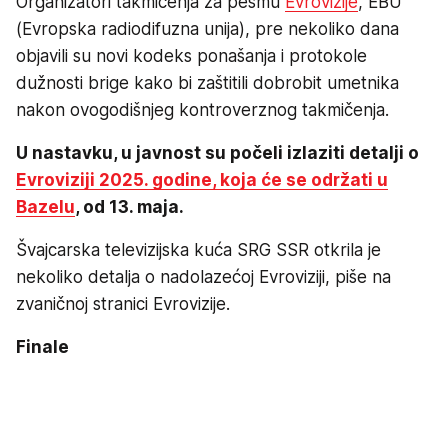
Organizatori takmičenja za pesmu
Evrovizije
, EBU
(Evropska radiodifuzna unija), pre nekoliko dana
objavili su novi kodeks ponašanja i protokole
dužnosti brige kako bi zaštitili dobrobit umetnika
nakon ovogodišnjeg kontroverznog takmičenja.
U nastavku, u javnost su počeli izlaziti detalji o
Evroviziji 2025. godine, koja će se održati u
Bazelu
, od 13. maja.
Švajcarska televizijska kuća SRG SSR otkrila je
nekoliko detalja o nadolazećoj Evroviziji, piše na
zvaničnoj stranici Evrovizije.
Finale