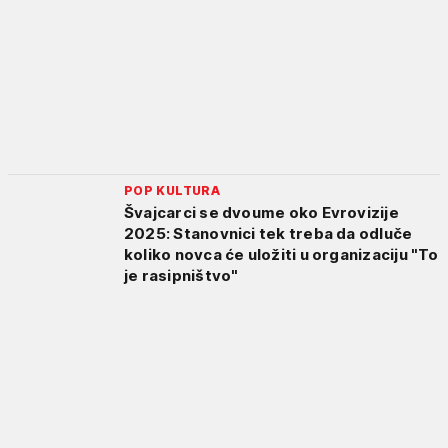
POP KULTURA
Švajcarci se dvoume oko Evrovizije
2025: Stanovnici tek treba da odluče
koliko novca će uložiti u organizaciju "To
je rasipništvo"