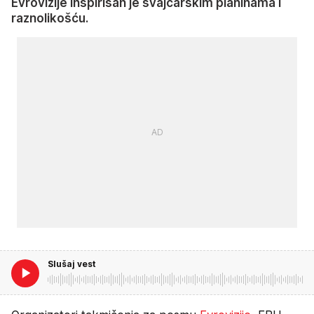
Evrovizije inspirisan je švajcarskim planinama i
raznolikošću.
Slušaj vest