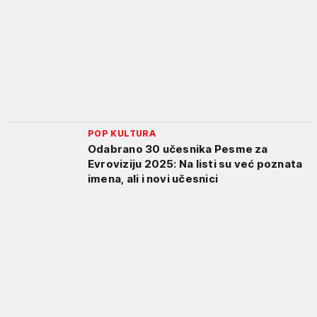
POP KULTURA
Odabrano 30 učesnika Pesme za
Evroviziju 2025: Na listi su već poznata
imena, ali i novi učesnici