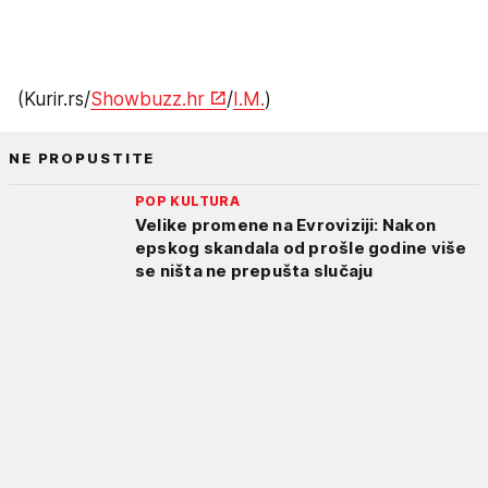
(Kurir.rs/
Showbuzz.hr
/
I.M.
)
NE PROPUSTITE
POP KULTURA
Velike promene na Evroviziji: Nakon
epskog skandala od prošle godine više
se ništa ne prepušta slučaju