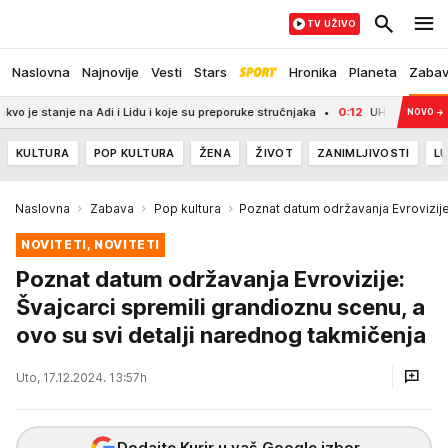
TV UŽIVO
Naslovna
Najnovije
Vesti
Stars
Hronika
Planeta
Zaba
e na Adi i Lidu i koje su preporuke stručnjaka
0:12
UHAPŠENA TRI VOZAČA U 
NOVO
→
KULTURA
POP KULTURA
ŽENA
ŽIVOT
ZANIMLJIVOSTI
LU
Naslovna
Zabava
Pop kultura
Poznat datum održavanja Evrovizij
NOVITETI, NOVITETI
Poznat datum održavanja Evrovizije:
Švajcarci spremili grandioznu scenu, a
ovo su svi detalji narednog takmičenja
Uto, 17.12.2024. 13:57h
Dodajte Kurir u vaš Google izbor