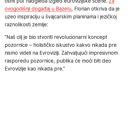
osmi put nadgleda izgled eurovizijske scene.
Za
ovogodišnji događaj u Bazelu
, Florian otkriva da je
uzeo inspiraciju u švajcarskim planinama i jezičkoj
raznolikosti zemlje:
"Naš cilj je bio stvoriti revolucionarni koncept
pozornice – holističko iskustvo kakvo nikada pre
nismo videli na Evroviziji. Zahvaljujući impresivnom
rasporedu pozornice, publika će moći biti deo
Evrovizije kao nikada pre."