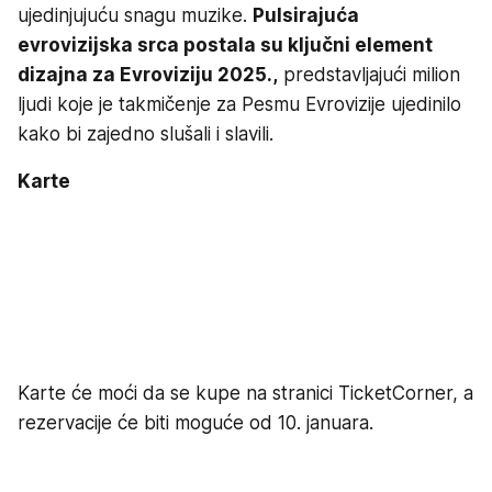
ujedinjujuću snagu muzike.
Pulsirajuća
evrovizijska srca postala su ključni element
dizajna za Evroviziju 2025.,
predstavljajući milion
ljudi koje je takmičenje za Pesmu Evrovizije ujedinilo
kako bi zajedno slušali i slavili.
Karte
Karte će moći da se kupe na stranici TicketCorner, a
rezervacije će biti moguće od 10. januara.