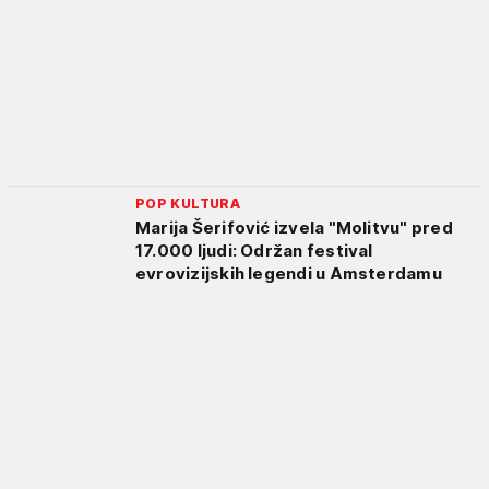
POP KULTURA
Marija Šerifović izvela "Molitvu" pred
17.000 ljudi: Održan festival
evrovizijskih legendi u Amsterdamu