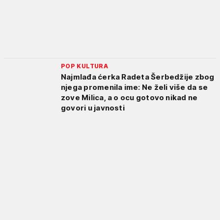
POP KULTURA
Najmlađa ćerka Radeta Šerbedžije zbog
njega promenila ime: Ne želi više da se
zove Milica, a o ocu gotovo nikad ne
govori u javnosti