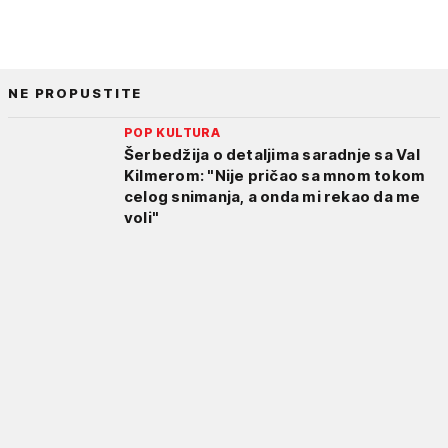
NE PROPUSTITE
POP KULTURA
Šerbedžija o detaljima saradnje sa Val
Kilmerom: "Nije pričao sa mnom tokom
celog snimanja, a onda mi rekao da me
voli"