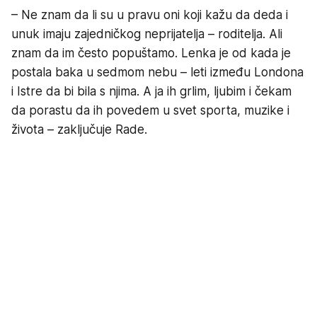
– Ne znam da li su u pravu oni koji kažu da deda i
unuk imaju zajedničkog neprijatelja – roditelja. Ali
znam da im često popuštamo. Lenka je od kada je
postala baka u sedmom nebu – leti između Londona
i Istre da bi bila s njima. A ja ih grlim, ljubim i čekam
da porastu da ih povedem u svet sporta, muzike i
života – zaključuje Rade.