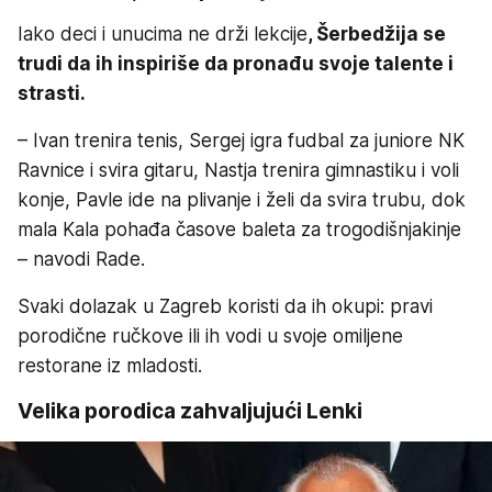
Iako deci i unucima ne drži lekcije
, Šerbedžija se
trudi da ih inspiriše da pronađu svoje talente i
strasti.
– Ivan trenira tenis, Sergej igra fudbal za juniore NK
Ravnice i svira gitaru, Nastja trenira gimnastiku i voli
konje, Pavle ide na plivanje i želi da svira trubu, dok
mala Kala pohađa časove baleta za trogodišnjakinje
– navodi Rade.
Svaki dolazak u Zagreb koristi da ih okupi: pravi
porodične ručkove ili ih vodi u svoje omiljene
restorane iz mladosti.
Velika porodica zahvaljujući Lenki