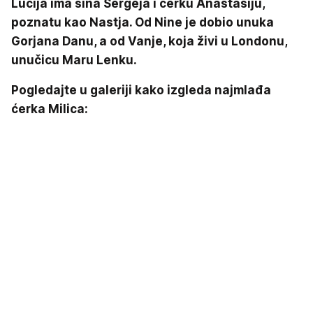
Lucija ima sina Sergeja i ćerku Anastasiju,
poznatu kao Nastja. Od Nine je dobio unuka
Gorjana Danu, a od Vanje, koja živi u Londonu,
unučicu Maru Lenku.
Pogledajte u galeriji kako izgleda najmlađa
ćerka Milica: