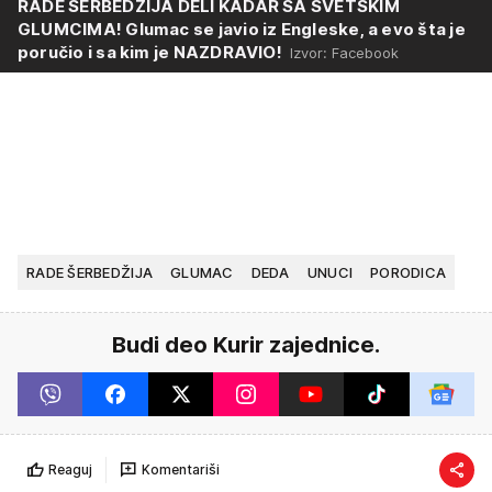
RADE ŠERBEDŽIJA DELI KADAR SA SVETSKIM
GLUMCIMA! Glumac se javio iz Engleske, a evo šta je
poručio i sa kim je NAZDRAVIO!
Izvor: Facebook
RADE ŠERBEDŽIJA
GLUMAC
DEDA
UNUCI
PORODICA
Budi deo Kurir zajednice.
Reaguj
Komentariši