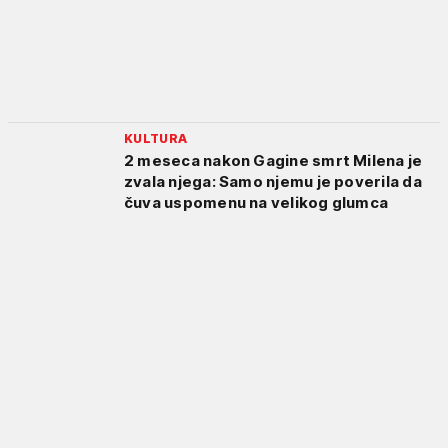
KULTURA
2 meseca nakon Gagine smrt Milena je
zvala njega: Samo njemu je poverila da
čuva uspomenu na velikog glumca