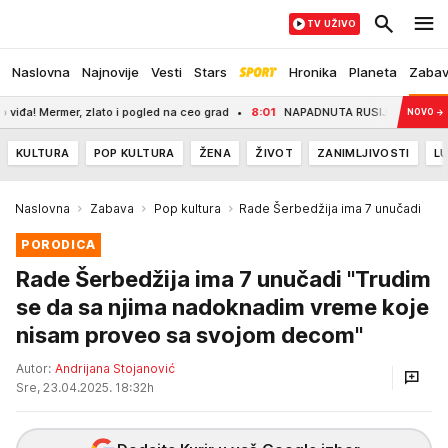
TV UŽIVO
Naslovna
Najnovije
Vesti
Stars
Hronika
Planeta
Zaba
r, zlato i pogled na ceo grad
8:01
NAPADNUTA RUSIJA! Bukte ključni strateški
NOVO
→
KULTURA
POP KULTURA
ŽENA
ŽIVOT
ZANIMLJIVOSTI
LU
Naslovna
Zabava
Pop kultura
Rade Šerbedžija ima 7 unučadi
PORODICA
Rade Šerbedžija ima 7 unučadi "Trudim
se da sa njima nadoknadim vreme koje
nisam proveo sa svojom decom"
Autor:
Andrijana Stojanović
Sre, 23.04.2025. 18:32h