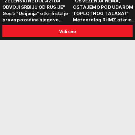
"ZELENSKI NE DOLAZI DA
"OSVEŽENJA NEMA,
ODVOJI SRBIJU OD RUSIJE"
OSTAJEMO POD UDAROM
Gosti "Usijanja" otkrili šta je
TOPLOTNOG TALASA!"
prava pozadina njegove
Meteorolog RHMZ otkrio
posete Beogradu
kakvo vreme nas čeka do
Vidi sve
kraja avgusta