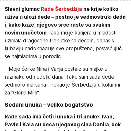
Slavni glumac
Rade Šerbedžija
ne krije koliko
uživa u ulozi dede – postao je sedmostruki deda
i, kako kaže, njegovo srce raste sa svakim
novim unučetom.
Iako mu je karijera u mladosti
uzimala dragocene trenutke sa decom, danas s
ljubavlju nadoknađuje sve propušteno, posvećujući
se najmlađima u porodici.
– Moje ćerke Nina i Vanja postale su majke u
razmaku od nedelju dana. Tako sam sada deda
sedmoro mališana – rekao je Šerbedžija u kolumni
za "Gloria Mini".
Sedam unuka – veliko bogatstvo
Rade sada ima četiri unuka i tri unuke: Ivan,
Pavle i Kala su deca njegovog sina Danila, dok