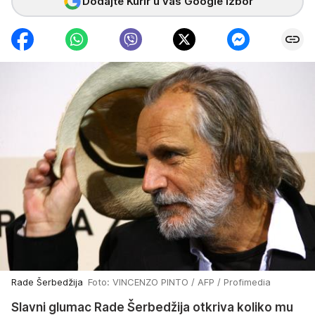
Dodajte Kurir u vaš Google izbor
Rade Šerbedžija
Foto: VINCENZO PINTO / AFP / Profimedia
Slavni glumac Rade Šerbedžija otkriva koliko mu