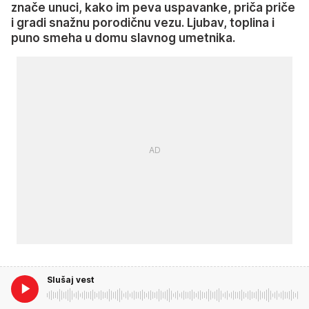
znače unuci, kako im peva uspavanke, priča priče
i gradi snažnu porodičnu vezu. Ljubav, toplina i
puno smeha u domu slavnog umetnika.
Slušaj vest