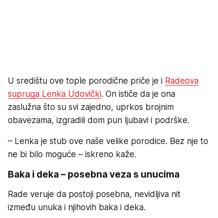
U središtu ove tople porodične priče je i
Radeova
supruga Lenka Udovički
. On ističe da je ona
zaslužna što su svi zajedno, uprkos brojnim
obavezama, izgradili dom pun ljubavi i podrške.
– Lenka je stub ove naše velike porodice. Bez nje to
ne bi bilo moguće – iskreno kaže.
Baka i deka – posebna veza s unucima
Rade veruje da postoji posebna, nevidljiva nit
između unuka i njihovih baka i deka.