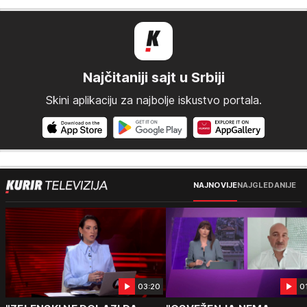
Najčitaniji sajt u Srbiji
Skini aplikaciju za najbolje iskustvo portala.
NAJNOVIJE
NAJGLEDANIJE
03:20
0