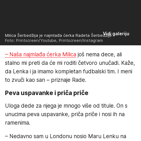
Vidi galeriju
Milica Šerbedžija je najmlađa ćerka Radeta Šerbedžije
Foto: Printscreen/Youtube, Printscreen/Instagram
– Naša najmlađa ćerka Milica
još nema dece, ali
stalno mi preti da će mi roditi četvoro unučadi. Kaže,
da Lenka i ja imamo kompletan fudbalski tim. I meni
to zvuči kao san – priznaje Rade.
Peva uspavanke i priča priče
Uloga dede za njega je mnogo više od titule. On s
unucima peva uspavanke, priča priče i nosi ih na
ramenima.
– Nedavno sam u Londonu nosio Maru Lenku na