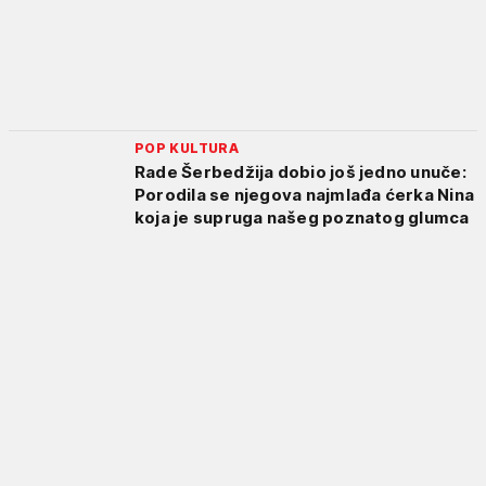
POP KULTURA
Rade Šerbedžija dobio još jedno unuče:
Porodila se njegova najmlađa ćerka Nina
koja je supruga našeg poznatog glumca