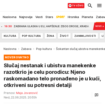
TV UŽIVO
Naslovna
Najnovije
Vesti
Stars
Hronika
Planeta
Zaba
ZABRANA ULASKA U EU, HAPŠENJE ZBOG DROGE, KRAĐA... Sergej Trifunović je oda
NOVO
→
KULTURA
POP KULTURA
ŽENA
ŽIVOT
ZANIMLJIVOSTI
LU
Naslovna
Zabava
Pop kultura
Šokantan slučaj ubistva manekenke
NEVEROVATNO
Slučaj nestanak i ubistva manekenke
razotkrio je celu porodicu: Njeno
raskomadano telo pronađeno je u kući,
otkriveni su potresni detalji
Prenosi:
Maja Jovanović
Ned, 22.06.2025. 20:55h