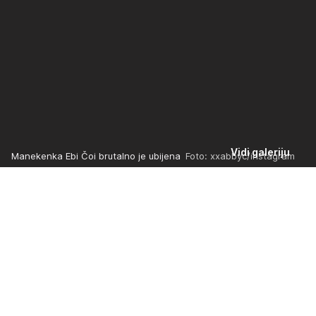
Vidi galeriju
Manekenka Ebi Čoi brutalno je ubijena
Foto: xxabbyc/instagram