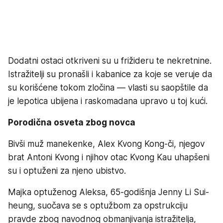
Dodatni ostaci otkriveni su u frižideru te nekretnine.
Istražitelji su pronašli i kabanice za koje se veruje da
su korišćene tokom zločina — vlasti su saopštile da
je lepotica ubijena i raskomadana upravo u toj kući.
Porodična osveta zbog novca
Bivši muž manekenke, Alex Kvong Kong-či, njegov
brat Antoni Kvong i njihov otac Kvong Kau uhapšeni
su i optuženi za njeno ubistvo.
Majka optuženog Aleksa, 65-godišnja Jenny Li Sui-
heung, suočava se s optužbom za opstrukciju
pravde zbog navodnog obmanjivanja istražitelja,