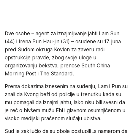
Dve osobe – agent za iznajmljivanje jahti Lam Sun
(44) i Irena Pun Hau-jin (31) – osuđene su 17. juna
pred Sudom okruga Kovlon za zaveru radi
opstrukcije pravde, zbog svoje uloge u
organizovanju bekstva, prenose South China
Morning Post i The Standard.
Prema dokazima iznesenim na suđenju, Lam i Pun su
znali da Kvong beži od policije u trenutku kada su
mu pomagali da iznajmi jahtu, iako nisu bili svesni da
je reč o bivšem mužu Ebi i glavnom osumnjičenom u
visoko medijski praćenom slučaju ubistva.
Sud je zaključio da su oboje postupili „s namerom da