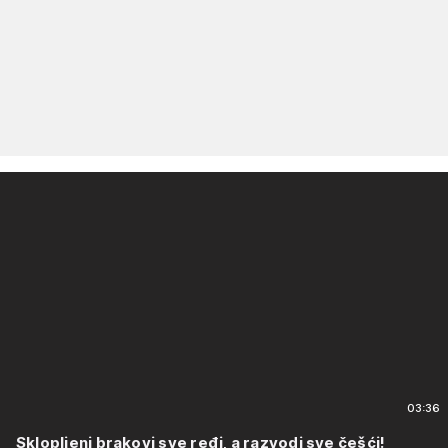
03:36
Sklopljeni brakovi sve ređi, a razvodi sve češći!