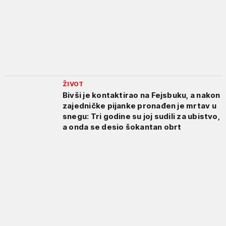
ŽIVOT
Bivši je kontaktirao na Fejsbuku, a nakon
zajedničke pijanke pronađen je mrtav u
snegu: Tri godine su joj sudili za ubistvo,
a onda se desio šokantan obrt