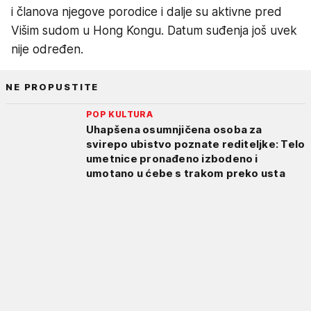
i članova njegove porodice i dalje su aktivne pred
Višim sudom u Hong Kongu. Datum suđenja još uvek
nije određen.
NE PROPUSTITE
POP KULTURA
Uhapšena osumnjičena osoba za
svirepo ubistvo poznate rediteljke: Telo
umetnice pronađeno izbodeno i
umotano u ćebe s trakom preko usta