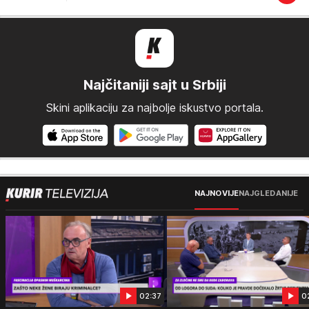
Najčitaniji sajt u Srbiji
Skini aplikaciju za najbolje iskustvo portala.
NAJNOVIJE
NAJGLEDANIJE
02:37
0