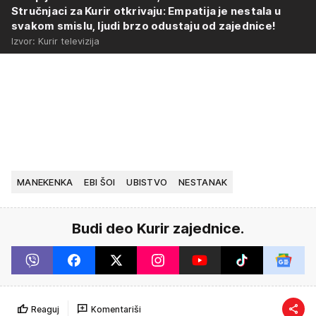
Stručnjaci za Kurir otkrivaju: Empatija je nestala u
svakom smislu, ljudi brzo odustaju od zajednice!
Izvor: Kurir televizija
MANEKENKA
EBI ŠOI
UBISTVO
NESTANAK
Budi deo Kurir zajednice.
Reaguj
Komentariši