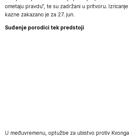
ometaju pravdu“, te su zadržani u pritvoru. Izricanje
kazne zakazano je za 27. jun.
Suđenje porodici tek predstoji
U međuvremenu, optužbe za ubistvo protiv Kvonga