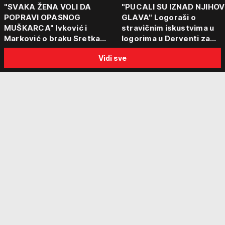
"SVAKA ŽENA VOLI DA
"PUCALI SU IZNAD NJIHOV
POPRAVI OPASNOG
GLAVA" Logoraši o
MUŠKARCA" Ivković i
stravičnim iskustvima u
Marković o braku Sretka
logorima u Derventi za
Kalinića i fenomenu žena koje
emisiju "Puls Srbije vikend
Vidi sve
biraju kriminalce: "Neće sa
"Tada je počela velika
nekim ko nema para"
tortura..."