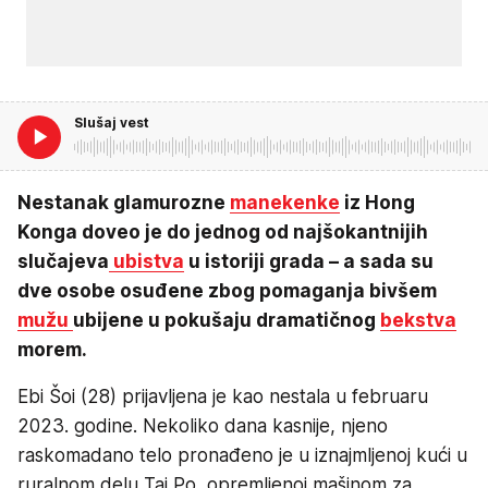
Slušaj vest
Nestanak glamurozne
manekenke
iz Hong
Konga doveo je do jednog od najšokantnijih
slučajeva
ubistva
u istoriji grada – a sada su
dve osobe osuđene zbog pomaganja bivšem
mužu
ubijene u pokušaju dramatičnog
bekstva
morem.
Ebi Šoi (28) prijavljena je kao nestala u februaru
2023. godine. Nekoliko dana kasnije, njeno
raskomadano telo pronađeno je u iznajmljenoj kući u
ruralnom delu Tai Po, opremljenoj mašinom za