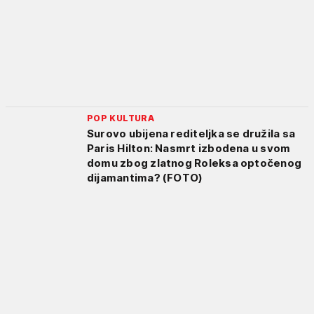
POP KULTURA
Surovo ubijena rediteljka se družila sa
Paris Hilton: Nasmrt izbodena u svom
domu zbog zlatnog Roleksa optočenog
dijamantima? (FOTO)