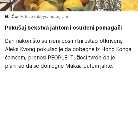
Ebi Čoi
Foto: xxabbyc/instagram
Pokušaj bekstva jahtom i osuđeni pomagači
Dan nakon što su njeni posmrtni ostaci otkriveni,
Aleks Kvong pokušao je da pobegne iz Hong Konga
čamcem, prenosi PEOPLE. Tužioci tvrde da je
planirao da se domogne Makaa putem jahte.