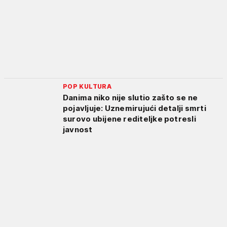
POP KULTURA
Danima niko nije slutio zašto se ne
pojavljuje: Uznemirujući detalji smrti
surovo ubijene rediteljke potresli
javnost