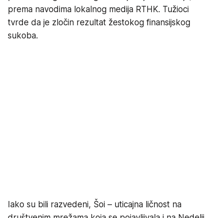
prema navodima lokalnog medija RTHK. Tužioci
tvrde da je zločin rezultat žestokog finansijskog
sukoba.
Iako su bili razvedeni, Šoi – uticajna ličnost na
društvenim mrežama koja se pojavljivala i na Nedelji