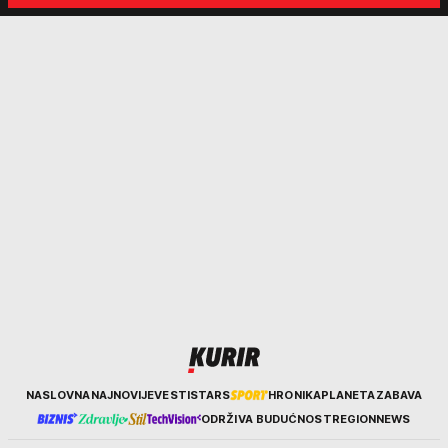
nekim ko nema para"
tortura..."
Kurir
NASLOVNA
NAJNOVIJE
VESTI
STARS
HRONIKA
PLANETA
ZABAVA
ODRŽIVA BUDUĆNOST
REGION
NEWS