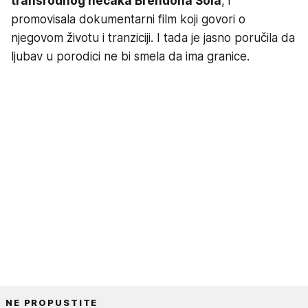
transrodnog nećaka Brendona Šola
, i
promovisala dokumentarni film koji govori o
njegovom životu i tranziciji. I tada je jasno poručila da
ljubav u porodici ne bi smela da ima granice.
NE PROPUSTITE