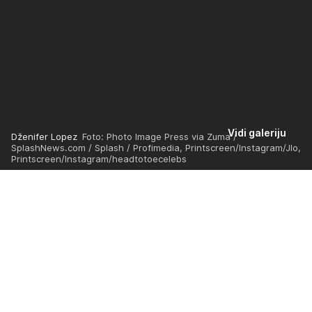
Vidi galeriju
Dženifer Lopez
Foto: Photo Image Press via Zuma /
SplashNews.com / Splash / Profimedia, Printscreen/Instagram/Jlo,
Printscreen/Instagram/headtotoecelebs