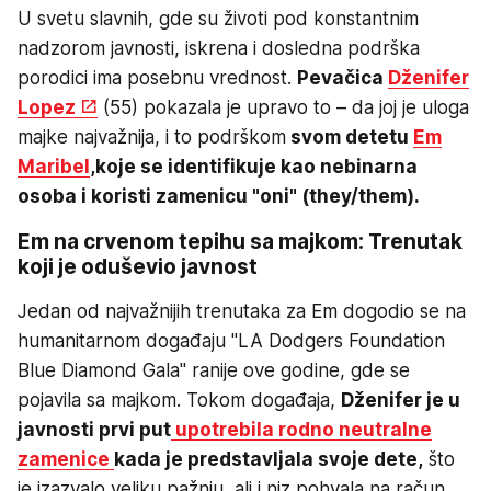
U svetu slavnih, gde su životi pod konstantnim
nadzorom javnosti, iskrena i dosledna podrška
porodici ima posebnu vrednost.
Pevačica
Dženifer
Lopez
(55) pokazala je upravo to – da joj je uloga
majke najvažnija, i to podrškom
svom detetu
Em
Maribel
,
koje se identifikuje kao nebinarna
osoba i koristi zamenicu "oni" (they/them).
Em na crvenom tepihu sa majkom: Trenutak
koji je oduševio javnost
Jedan od najvažnijih trenutaka za Em dogodio se na
humanitarnom događaju "LA Dodgers Foundation
Blue Diamond Gala" ranije ove godine, gde se
pojavila sa majkom. Tokom događaja,
Dženifer je u
javnosti prvi put
upotrebila rodno neutralne
zamenice
kada je predstavljala svoje dete,
što
je izazvalo veliku pažnju, ali i niz pohvala na račun