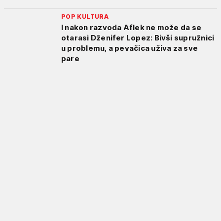
POP KULTURA
I nakon razvoda Aflek ne može da se
otarasi Dženifer Lopez: Bivši supružnici
u problemu, a pevačica uživa za sve
pare