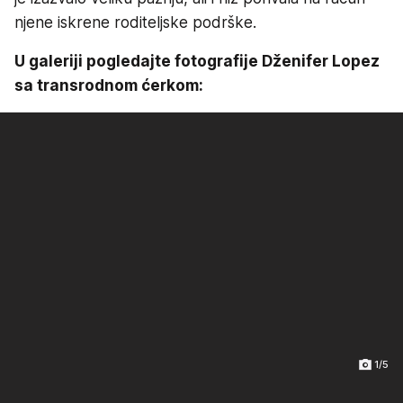
njene iskrene roditeljske podrške.
U galeriji pogledajte fotografije Dženifer Lopez
sa transrodnom ćerkom:
1/5