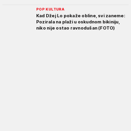
POP KULTURA
Kad Džej Lo pokaže obline, svi zaneme:
Pozirala na plaži u oskudnom bikiniju,
niko nije ostao ravnodušan (FOTO)