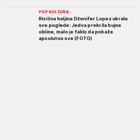
POP KULTURA
Rizična haljina Dženifer Lopez ukrala
sve poglede: Jedva prekrila bujne
obline, malo je falilo da pokaže
apsolutno sve (FOTO)