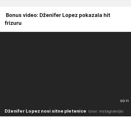
Bonus video: Dženifer Lopez pokazala hit
frizuru
00:11
Dženifer Lopez nosi sitne pletenice
Izvor: Instagram/jlo