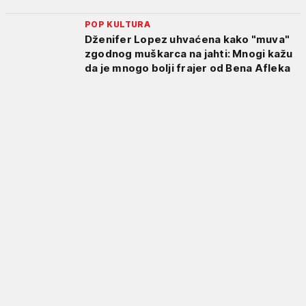
POP KULTURA
Dženifer Lopez uhvaćena kako "muva"
zgodnog muškarca na jahti: Mnogi kažu
da je mnogo bolji frajer od Bena Afleka