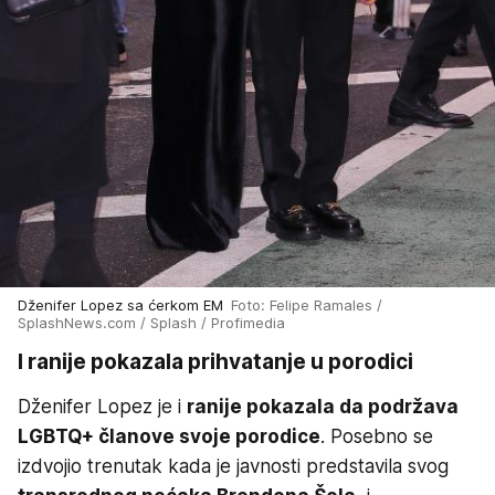
Dženifer Lopez sa ćerkom EM
Foto: Felipe Ramales /
SplashNews.com / Splash / Profimedia
I ranije pokazala prihvatanje u porodici
Dženifer Lopez je i
ranije pokazala da podržava
LGBTQ+ članove svoje porodice
. Posebno se
izdvojio trenutak kada je javnosti predstavila svog