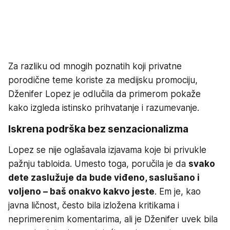
Za razliku od mnogih poznatih koji privatne
porodične teme koriste za medijsku promociju,
Dženifer Lopez je odlučila da primerom pokaže
kako izgleda istinsko prihvatanje i razumevanje.
Iskrena podrška bez senzacionalizma
Lopez se nije oglašavala izjavama koje bi privukle
pažnju tabloida. Umesto toga, poručila je da
svako
dete zaslužuje da bude viđeno, saslušano i
voljeno – baš onakvo kakvo jeste
. Em je, kao
javna ličnost, često bila izložena kritikama i
neprimerenim komentarima, ali je Dženifer uvek bila