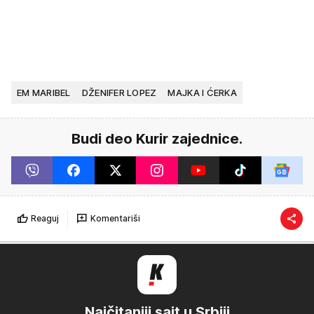
EM MARIBEL
DŽENIFER LOPEZ
MAJKA I ĆERKA
Budi deo Kurir zajednice.
Reaguj
Komentariši
Najčitaniji sajt u Srbiji