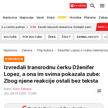
TV UŽIVO
Naslovna
Najnovije
Vesti
Stars
Hronika
Planeta
Zaba
u pažnje
5:35
Saveti iskusnih domaćica: Dodajte samo dve kašike ovog sastoj
NOVO
→
KULTURA
POP KULTURA
ŽENA
ŽIVOT
ZANIMLJIVOSTI
LU
Naslovna
Zabava
Pop kultura
Dženifer Lopez o rodno nebinarnoj
PORODICA
Izvređali transrodnu ćerku Dženifer
Lopez, a ona im svima pokazala zube:
Zbog njene reakcije ostali bez teksta
Autor:
Kurir Zabava
Uto, 08.07.2025. 12:20h