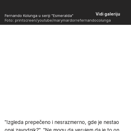
Vidi galeriju
Fernando Kolunga u seriji "Esmeralda"
Foto: printscreen/youtube/marymardorrefernandocolunga
"Izgleda prepečeno i nesrazmerno, gde je nestao
onaj zavodnik?", "Ne mogu da verujem da je to on,