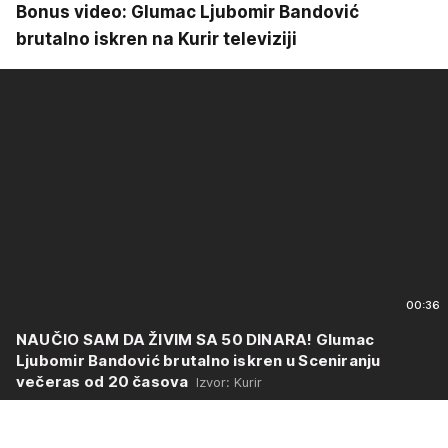
Bonus video: Glumac Ljubomir Bandović
brutalno iskren na Kurir televiziji
00:36
NAUČIO SAM DA ŽIVIM SA 50 DINARA! Glumac
Ljubomir Bandović brutalno iskren u Sceniranju
večeras od 20 časova
Izvor: Kurir