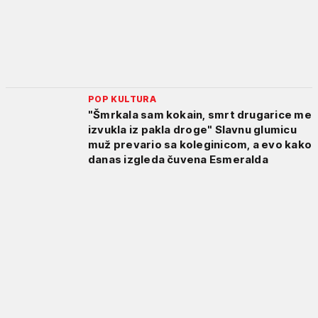
POP KULTURA
"Šmrkala sam kokain, smrt drugarice me
izvukla iz pakla droge" Slavnu glumicu
muž prevario sa koleginicom, a evo kako
danas izgleda čuvena Esmeralda