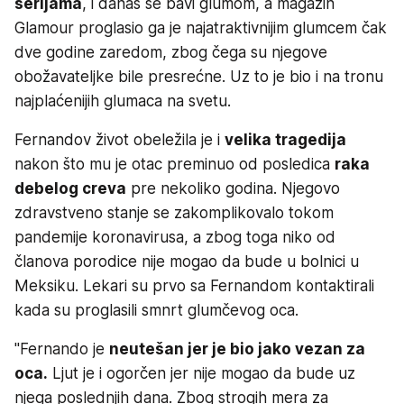
serijama
, i danas se bavi glumom, a magazin
Glamour proglasio ga je najatraktivnijim glumcem čak
dve godine zaredom, zbog čega su njegove
obožavateljke bile presrećne. Uz to je bio i na tronu
najplaćenijih glumaca na svetu.
Fernandov život obeležila je i
velika tragedija
nakon što mu je otac preminuo od posledica
raka
debelog creva
pre nekoliko godina. Njegovo
zdravstveno stanje se zakomplikovalo tokom
pandemije koronavirusa, a zbog toga niko od
članova porodice nije mogao da bude u bolnici u
Meksiku. Lekari su prvo sa Fernandom kontaktirali
kada su proglasili smnrt glumčevog oca.
"Fernando je
neutešan jer je bio jako vezan za
oca.
Ljut je i ogorčen jer nije mogao da bude uz
njega poslednjih dana. Zbog strogih mera za