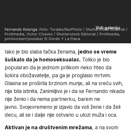
Vidi galeriju
Fernando Kolunga
Foto: Torales/NurPhoto / Shutterstock Editorial /
Profimedia, Victor Chavez / Shutterstock Editorial / Profimedia,
printscreen/youtube/ El Gordo Y La Flaca
Iako je bio slaba tačka ženama,
jedno se vreme
šuškalo da je homoseksualac.
Toliko je bio
popularan da je jednom prilikom neko hteo da
šokira obožavatelje, pa ga je proglasio mrtvim.
Glasina se proširila brzinom munje, ali na sreću svih,
nije bila istinita. Zanimiljivo je i da se Fernando nikada
nije ženio i da nema partnerku, barem ne
javno. Svojevremeno je izjavio da voli žene i da želi
decu, ali se i dalje nije ostvario u ulozi muža i oca.
Aktivan je na društvenim mrežama
, a na svom