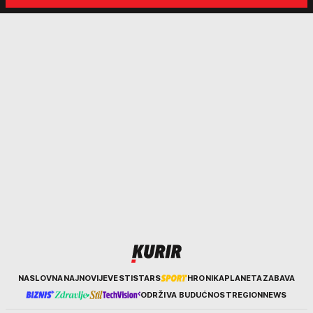
Kurir
NASLOVNA
NAJNOVIJE
VESTI
STARS
HRONIKA
PLANETA
ZABAVA
ODRŽIVA BUDUĆNOST
REGION
NEWS