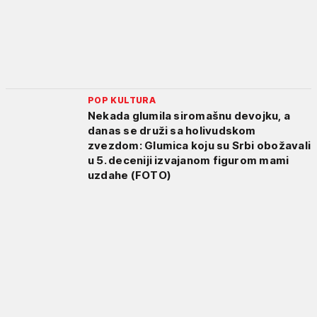
POP KULTURA
Nekada glumila siromašnu devojku, a
danas se druži sa holivudskom
zvezdom: Glumica koju su Srbi obožavali
u 5. deceniji izvajanom figurom mami
uzdahe (FOTO)