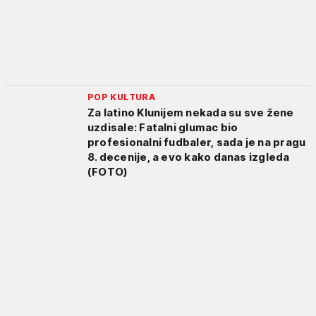
POP KULTURA
Za latino Klunijem nekada su sve žene
uzdisale: Fatalni glumac bio
profesionalni fudbaler, sada je na pragu
8. decenije, a evo kako danas izgleda
(FOTO)