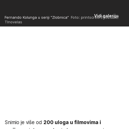
Vidi galeriju
Fernando Kolunga u seriji "Zlobnica"
Foto: printscreen/youtube/
Tlnovelas
Snimio je više od
200 uloga u filmovima i