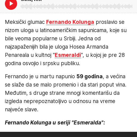
Meksički glumac
Fernando Kolunga
proslavio se
nizom uloga u latinoameričkim sapunicama, koje su
bile veoma popularne u Srbiji. Jedna od
najzapaženijih bila je uloga Hosea Armanda
Penareala u kultnoj "
Esmeraldi
", u kojoj je pre 28
godina osvojio i srpsku publiku.
Fernando je u martu napunio
59 godina
, a većina
se slaže da se malo promenio i da stari poput vina.
Međutim, s druge strane mnogi komentarišu da
izgleda neprepoznatoljivo u odnosu na vreme
najveće slave.
Fernando Kolunga u seriji "Esmeralda":