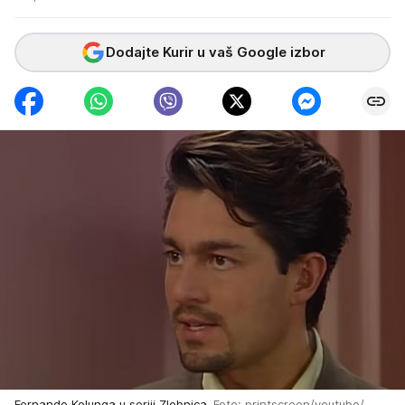
Dodajte Kurir u vaš Google izbor
Fernando Kolunga u seriji Zlobnica
Foto: printscreen/youtube/