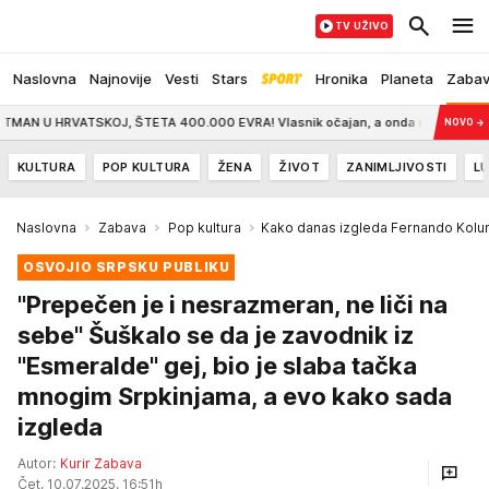
TV UŽIVO
Naslovna
Najnovije
Vesti
Stars
Hronika
Planeta
Zaba
ATSKOJ, ŠTETA 400.000 EVRA! Vlasnik očajan, a onda mu je stigao mejl: "Plati
NOVO
→
KULTURA
POP KULTURA
ŽENA
ŽIVOT
ZANIMLJIVOSTI
LU
Naslovna
Zabava
Pop kultura
Kako danas izgleda Fernando Kolu
OSVOJIO SRPSKU PUBLIKU
"Prepečen je i nesrazmeran, ne liči na
sebe" Šuškalo se da je zavodnik iz
"Esmeralde" gej, bio je slaba tačka
mnogim Srpkinjama, a evo kako sada
izgleda
Autor:
Kurir Zabava
Čet, 10.07.2025. 16:51h