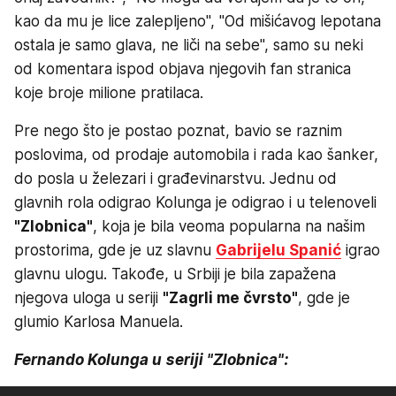
kao da mu je lice zalepljeno", "Od mišićavog lepotana
ostala je samo glava, ne liči na sebe", samo su neki
od komentara ispod objava njegovih fan stranica
koje broje milione pratilaca.
Pre nego što je postao poznat, bavio se raznim
poslovima, od prodaje automobila i rada kao šanker,
do posla u železari i građevinarstvu. Jednu od
glavnih rola odigrao Kolunga je odigrao i u telenoveli
"Zlobnica"
, koja je bila veoma popularna na našim
prostorima, gde je uz slavnu
Gabrijelu Spanić
igrao
glavnu ulogu. Takođe, u Srbiji je bila zapažena
njegova uloga u seriji
"Zagrli me čvrsto"
, gde je
glumio Karlosa Manuela.
Fernando Kolunga u seriji "Zlobnica":