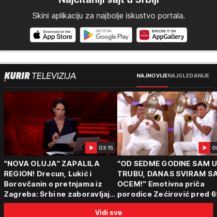
Skini aplikaciju za najbolje iskustvo portala.
NAJNOVIJE
NAJGLEDANIJE
03:15
0
"NOVA OLUJA" ZAPALILA
"OD SEDME GODINE SAM 
REGION! Drecun, Lukić i
TRUBU, DANAS SVIRAM S
Borovčanin o pretnjama iz
OCEM!" Emotivna priča
Zagreba: Srbi ne zaboravljaju
porodice Zećirović pred 6
progon
Sabor trubača u Guči
Vidi sve