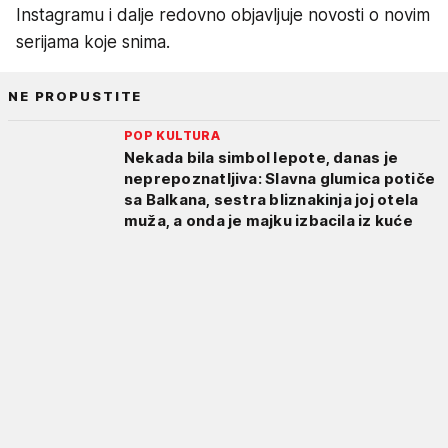
Instagramu i dalje redovno objavljuje novosti o novim
serijama koje snima.
NE PROPUSTITE
POP KULTURA
Nekada bila simbol lepote, danas je
neprepoznatljiva: Slavna glumica potiče
sa Balkana, sestra bliznakinja joj otela
muža, a onda je majku izbacila iz kuće