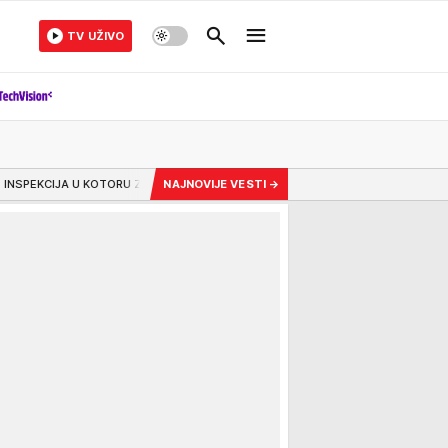
TV UŽIVO
KOTORU ZAPLENILA ROBU VREDNU 10.000 EVRA: Izdato 10 prekršajnih naloga zb
NAJNOVIJE VESTI
→