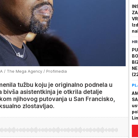
IN
ZA
VR
Iz
na
za
HR
PU
BO
BI
NE
 / The Mega Agency / Profimedia
(22
is
zmenila tužbu koju je originalno podnela u
PL
uh
bivša asistentkinja je otkrila detalje
AM
okom njihovog putovanja u San Francisko,
SA
ksualno zlostavljao.
us
po
Li