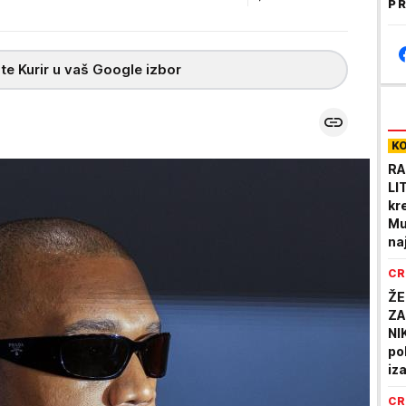
PR
te Kurir u vaš Google izbor
K
RA
LI
kr
Mu
na
CR
ŽE
ZA
NI
po
iz
CR