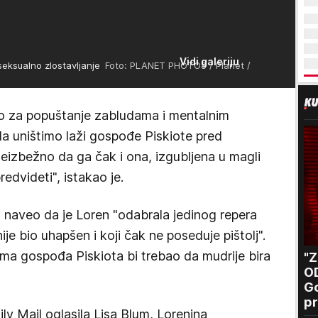
Vidi galeriju
seksualno zlostavljanje
Foto: PLANET PHOTOS / Planet /
to za popuštanje zabludama i mentalnim
a uništimo laži gospođe Piskiote pred
eizbežno da ga čak i ona, izgubljena u magli
edvideti", istakao je.
i naveo da je Loren "odabrala jedinog repera
 nije bio uhapšen i koji čak ne poseduje pištolj".
ma gospođa Piskiota bi trebao da mudrije bira
"
O
Go
pr
ly Mail oglasila Lisa Blum, Lorenina
B