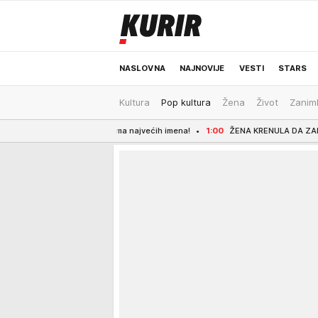
NASLOVNA
NAJNOVIJE
VESTI
STARS
Kultura
Pop kultura
Žena
Život
Zaniml
ODRŽIVA BUDUĆNOST
REGION
NEWS
dobasket - nema najvećih imena!
1:00
ŽENA KRENULA DA ZAPALI LOKAL U NIKŠ