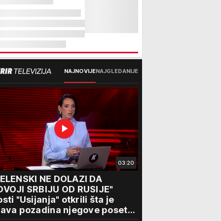
NAJNOVIJE
NAJGLEDANIJE
03:20
ZELENSKI NE DOLAZI DA
DVOJI SRBIJU OD RUSIJE"
sti "Usijanja" otkrili šta je
ava pozadina njegove posete
eogradu