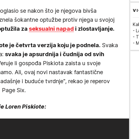
oglasio se nakon što je njegova bivša
VI
iznela šokantne optužbe protiv njega u svojoj
Ka
optužila za
seksualni napad
i zlostavljanje.
- 
- T
- 
te je četvrta verzija koju je podnela.
Svaka
a:
svaka je apsurdnija i čudnija od svih
eruje li gospođa Piskiota zaista u svoje
mo. Ali, ovaj novi nastavak fantastične
 sadašnje i buduće tvrdnje", rekao je reperov
 Page Six.
ije Loren Piskiote: