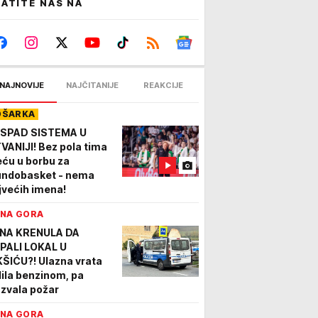
ATITE NAS NA
NAJNOVIJE
NAJČITANIJE
REAKCIJE
OŠARKA
SPAD SISTEMA U
TVANIJI! Bez pola tima
eću u borbu za
ndobasket - nema
jvećih imena!
NA GORA
NA KRENULA DA
PALI LOKAL U
KŠIĆU?! Ulazna vrata
lila benzinom, pa
azvala požar
NA GORA