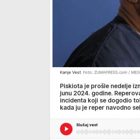
Kanje Vest
Foto: ZUMAPRESS.com / MEGA
Piskiota je prošle nedelje i
junu 2024. godine. Reperova 
incidenta koji se dogodio t
kada ju je reper navodno se
Slušaj vest