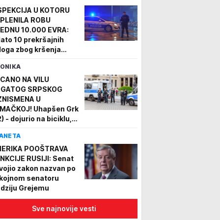
SPEKCIJA U KOTORU
PLENILA ROBU
EDNU 10.000 EVRA:
dato 10 prekršajnih
loga zbog kršenja
kona o žigu
ONIKA
CANO NA VILU
GATOG SRPSKOG
ZNISMENA U
MAČKOJ! Uhapšen Grk
) - dojurio na biciklu,
palio hice i pobegao, pa
ANETA
apšen
ERIKA POOŠTRAVA
NKCIJE RUSIJI: Senat
vojio zakon nazvan po
kojnom senatoru
ndziju Grejemu
Sve najnovije vesti