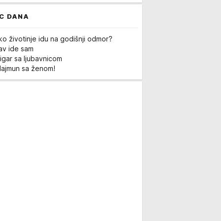
C DANA
ko životinje idu na godišnji odmor?
Lav ide sam
igar sa ljubavnicom
Majmun sa ženom!