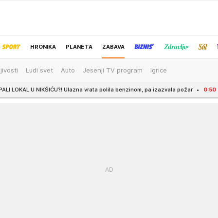
HRONIKA
PLANETA
ZABAVA
jivosti
Ludi svet
Auto
Jesenji TV program
Igrice
IZBOR UREDNIKA
IĆU?! Ulazna vrata polila benzinom, pa izazvala požar
0:50
INSPEKCIJA U 