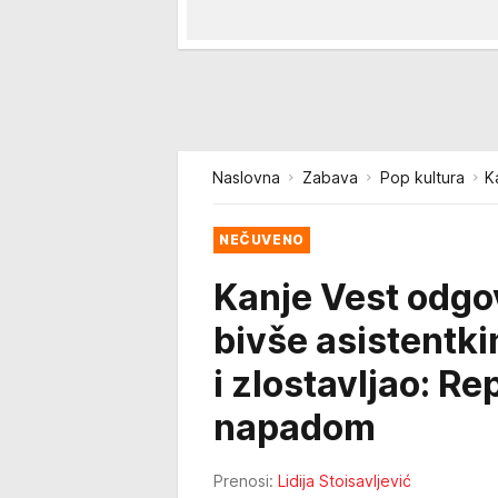
Naslovna
Zabava
Pop kultura
K
NEČUVENO
Kanje Vest odgo
bivše asistentkin
i zlostavljao: R
napadom
Prenosi:
Lidija Stoisavljević