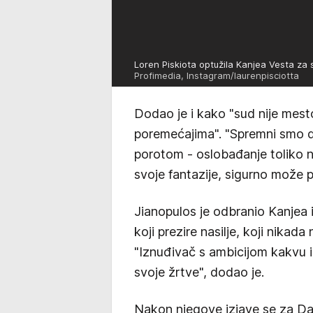
Loren Piskiota optužila Kanjea Vesta za 
Profimedia, Instagram/laurenpisciotta
Dodao je i kako "sud nije mes
poremećajima". "Spremni smo d
porotom - oslobađanje toliko n
svoje fantazije, sigurno može pr
Jianopulos je odbranio Kanjea 
koji prezire nasilje, koji nikada
"Iznuđivač s ambicijom kakvu i
svoje žrtve", dodao je.
Nakon njegove izjave se za Dai