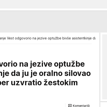
anje Vest odgovorio na jezive optužbe bivše asistentkinje da ju je or
vorio na jezive optužbe
je da ju je oralno silovao
eper uzvratio žestokim
Komentariši