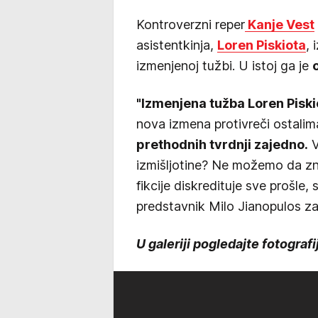
Kontroverzni reper
Kanje Vest
asistentkinja,
Loren Piskiota
, 
izmenjenoj tužbi. U istoj ga je
"Izmenjena tužba Loren Piskio
nova izmena protivreči ostalim
prethodnih tvrdnji zajedno.
V
izmišljotine? Ne možemo da zna
fikcije diskredituje sve prošle,
predstavnik Milo Jianopulos za
U galeriji pogledajte fotograf