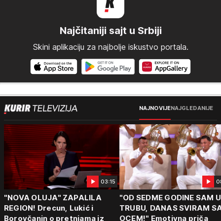
Najčitaniji sajt u Srbiji
Skini aplikaciju za najbolje iskustvo portala.
NAJNOVIJE
NAJGLEDANIJE
03:15
0
"NOVA OLUJA" ZAPALILA
"OD SEDME GODINE SAM 
REGION! Drecun, Lukić i
TRUBU, DANAS SVIRAM S
Borovčanin o pretnjama iz
OCEM!" Emotivna priča