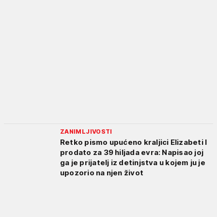
ZANIMLJIVOSTI
Retko pismo upućeno kraljici Elizabeti I
prodato za 39 hiljada evra: Napisao joj
ga je prijatelj iz detinjstva u kojem ju je
upozorio na njen život