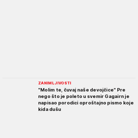
ZANIMLJIVOSTI
"Molim te, čuvaj naše devojčice" Pre
nego što je poleto u svemir Gagairn je
napisao porodici oproštajno pismo koje
kida dušu