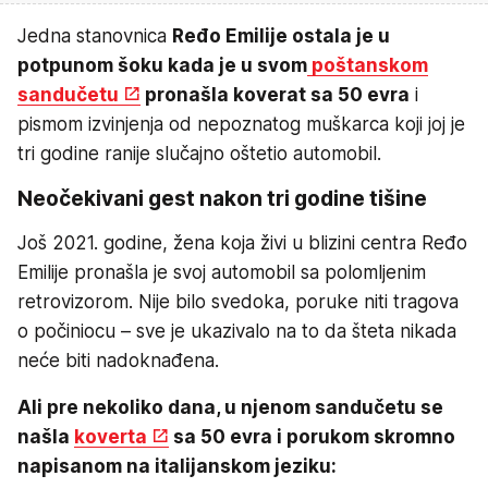
Jedna stanovnica
Ređo Emilije ostala je u
potpunom šoku kada je u svom
poštanskom
sandučetu
pronašla koverat sa 50 evra
i
pismom izvinjenja od nepoznatog muškarca koji joj je
tri godine ranije slučajno oštetio automobil.
Neočekivani gest nakon tri godine tišine
Još 2021. godine, žena koja živi u blizini centra Ređo
Emilije pronašla je svoj automobil sa polomljenim
retrovizorom. Nije bilo svedoka, poruke niti tragova
o počiniocu – sve je ukazivalo na to da šteta nikada
neće biti nadoknađena.
Ali pre nekoliko dana, u njenom sandučetu se
našla
koverta
sa 50 evra i porukom skromno
napisanom na italijanskom jeziku: