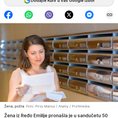
Dodajte Kurir u vaš Google izbor
Žena, pošta
Foto: Pirvu Marius / Alamy / Profimedia
Žena iz Ređo Emilije pronašla je u sandučetu 50