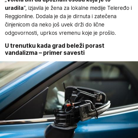
uradila
“, izjavila je žena za lokalne medije Teleređo i
Reggionline. Dodala je da je dirnuta i zatečena
činjenicom da neko još uvek drži do lične
odgovornosti, uprkos vremenu koje je prošlo.
U trenutku kada grad beleži porast
vandalizma – primer savesti