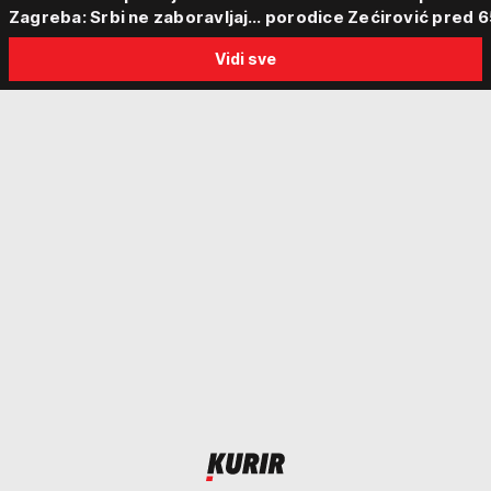
Zagreba: Srbi ne zaboravljaju
porodice Zećirović pred 6
progon
Sabor trubača u Guči
Vidi sve