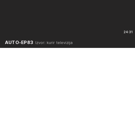
24:31
AUTO-EP83
Izvor: kurir televizija