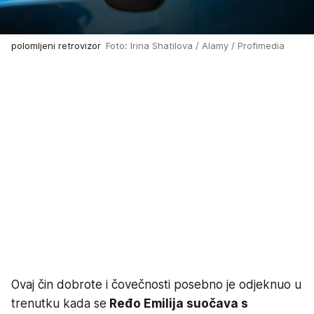
polomljeni retrovizor
Foto: Irina Shatilova / Alamy / Profimedia
Ovaj čin dobrote i čovečnosti posebno je odjeknuo u
trenutku kada se
Ređo Emilija suočava s