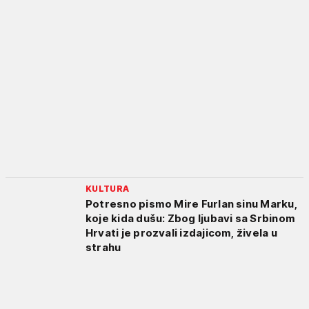
KULTURA
Potresno pismo Mire Furlan sinu Marku,
koje kida dušu: Zbog ljubavi sa Srbinom
Hrvati je prozvali izdajicom, živela u
strahu