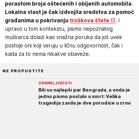
porastom broja oštećenih i obijenih automobila
.
Lokalna vlast je čak izdvojila sredstva za pomoć
građanima u pokrivanju
troškova štete
. I
upravo u tom kontekstu, pismo nepoznatog
muškarca dolazi kao snažna poruka da još uvek
postoje oni koji veruju u ličnu odgovornost, čak i
kada za to nema nikakve obaveze.
NE PROPUSTITE
ZANIMLJIVOSTI
Bili su najlepši par Beograda, a onda je
jedno pismo poslalo u smrt: Velika
tragedija zavila je dve porodice u crno