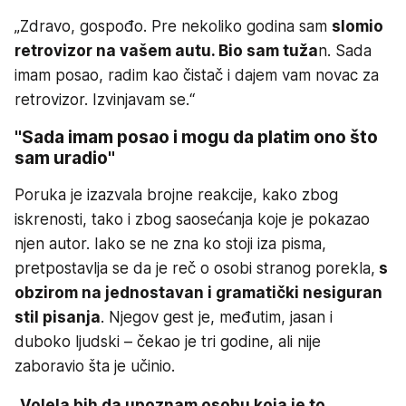
„Zdravo, gospođo. Pre nekoliko godina sam
slomio
retrovizor na vašem autu. Bio sam tuža
n. Sada
imam posao, radim kao čistač i dajem vam novac za
retrovizor. Izvinjavam se.“
"Sada imam posao i mogu da platim ono što
sam uradio"
Poruka je izazvala brojne reakcije, kako zbog
iskrenosti, tako i zbog saosećanja koje je pokazao
njen autor. Iako se ne zna ko stoji iza pisma,
pretpostavlja se da je reč o osobi stranog porekla,
s
obzirom na jednostavan i gramatički nesiguran
stil pisanja
. Njegov gest je, međutim, jasan i
duboko ljudski – čekao je tri godine, ali nije
zaboravio šta je učinio.
„
Volela bih da upoznam osobu koja je to