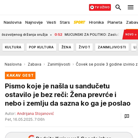
TV UŽIVO
Naslovna
Najnovije
Vesti
Stars
Hronika
Planeta
Zaba
enog držanja oružja
0:52
MUCUNSKI ZA POLITIKO: Zaslužujemo pravedan, predv
NOVO
→
KULTURA
POP KULTURA
ŽENA
ŽIVOT
ZANIMLJIVOSTI
LU
Naslovna
Zabava
Zanimljivosti
Čovek se posle 3 godine izvinio z
KAKAV GEST
Pismo koje je našla u sandučetu
ostavilo je bez reči: Žena prevrće i
nebo i zemlju da sazna ko ga je poslao
Autor:
Andrijana Stojanović
Pet, 16.05.2025. 7:06h