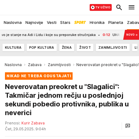
TV UŽIVO
Naslovna
Najnovije
Vesti
Stars
Hronika
Planeta
Zaba
nje na Adi i Lidu i koje su preporuke stručnjaka
0:12
UHAPŠENA TRI VOZAČA 
NOVO
→
KULTURA
POP KULTURA
ŽENA
ŽIVOT
ZANIMLJIVOSTI
LU
Naslovna
Zabava
Zanimljivosti
Neverovatan preokret u "Slagali
NIKAD NE TREBA ODUSTAJATI
Neverovatan preokret u "Slagalici":
Takmičar jednom rečju u poslednjoj
sekundi pobedio protivnika, publika u
neverici
Prenosi:
Kurir Zabava
Čet, 29.05.2025. 9:04h