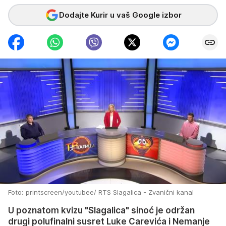
Dodajte Kurir u vaš Google izbor
Foto: printscreen/youtubee/ RTS Slagalica - Zvanični kanal
U poznatom kvizu "Slagalica" sinoć je održan
drugi polufinalni susret Luke Carevića i Nemanje