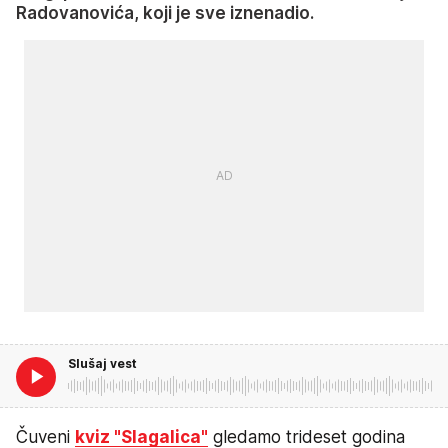
Radovanovića, koji je sve iznenadio.
Slušaj vest
Čuveni
kviz "Slagalica"
gledamo trideset godina