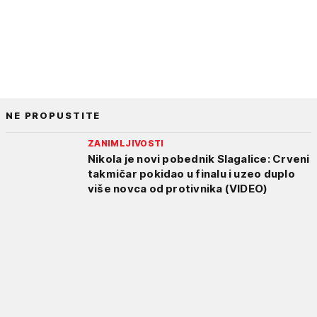
NE PROPUSTITE
ZANIMLJIVOSTI
Nikola je novi pobednik Slagalice: Crveni
takmičar pokidao u finalu i uzeo duplo
više novca od protivnika (VIDEO)