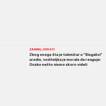
ZANIMLJIVOSTI
Zbog onoga šta je takmičar u "Slagalici"
uradio, voditeljka je morala da reaguje:
Ovako nešto nismo skoro videli