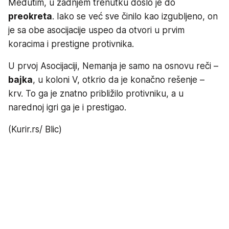
Međutim, u zadnjem trenutku došlo je do
preokreta
. Iako se već sve činilo kao izgubljeno, on
je sa obe asocijacije uspeo da otvori u prvim
koracima i prestigne protivnika.
U prvoj Asocijaciji, Nemanja je samo na osnovu reči –
bajka
, u koloni V, otkrio da je konačno rešenje –
krv. To ga je znatno približilo protivniku, a u
narednoj igri ga je i prestigao.
(Kurir.rs/ Blic)