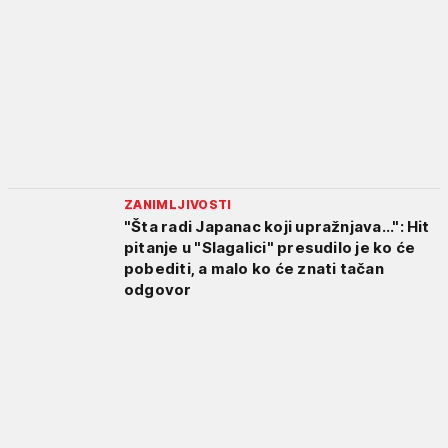
ZANIMLJIVOSTI
"Šta radi Japanac koji upražnjava...": Hit
pitanje u "Slagalici" presudilo je ko će
pobediti, a malo ko će znati tačan
odgovor