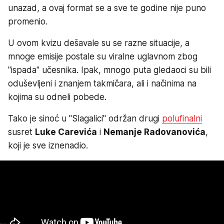
unazad, a ovaj format se a sve te godine nije puno
promenio.
U ovom kvizu dešavale su se razne situacije, a
mnoge emisije postale su viralne uglavnom zbog
"ispada" učesnika. Ipak, mnogo puta gledaoci su bili
oduševljeni i znanjem takmičara, ali i načinima na
kojima su odneli pobede.
Tako je sinoć u "Slagalici" održan drugi
polufinalni
susret
Luke Carevića
i
Nemanje Radovanovića
,
koji je sve iznenadio.