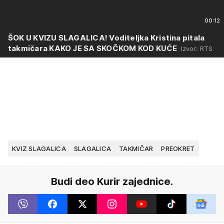
00:12
ŠOK U KVIZU SLAGALICA! Voditeljka Kristina pitala
takmičara KAKO JE SA SKOČKOM KOD KUĆE
Izvor: RTS
KVIZ SLAGALICA
SLAGALICA
TAKMIČAR
PREOKRET
Budi deo Kurir zajednice.