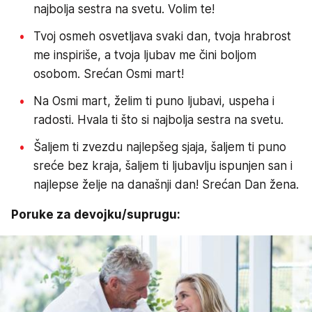
najbolja sestra na svetu. Volim te!
Tvoj osmeh osvetljava svaki dan, tvoja hrabrost
me inspiriše, a tvoja ljubav me čini boljom
osobom. Srećan Osmi mart!
Na Osmi mart, želim ti puno ljubavi, uspeha i
radosti. Hvala ti što si najbolja sestra na svetu.
Šaljem ti zvezdu najlepšeg sjaja, šaljem ti puno
sreće bez kraja, šaljem ti ljubavlju ispunjen san i
najlepse želje na današnji dan! Srećan Dan žena.
Poruke za devojku/suprugu: