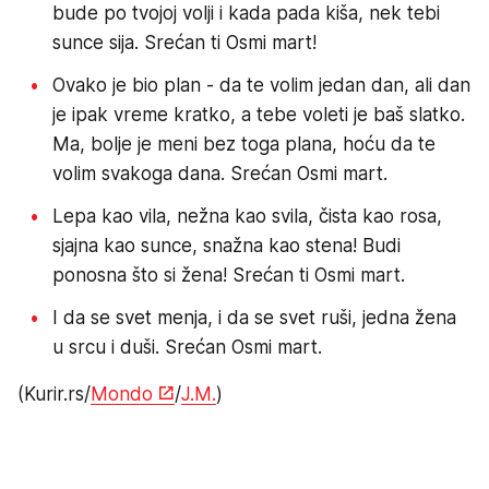
bude po tvojoj volji i kada pada kiša, nek tebi
sunce sija. Srećan ti Osmi mart!
Ovako je bio plan - da te volim jedan dan, ali dan
je ipak vreme kratko, a tebe voleti je baš slatko.
Ma, bolje je meni bez toga plana, hoću da te
volim svakoga dana. Srećan Osmi mart.
Lepa kao vila, nežna kao svila, čista kao rosa,
sjajna kao sunce, snažna kao stena! Budi
ponosna što si žena! Srećan ti Osmi mart.
I da se svet menja, i da se svet ruši, jedna žena
u srcu i duši. Srećan Osmi mart.
(Kurir.rs/
Mondo
/
J.M.
)