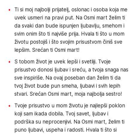
Ti si moj najbolji prijatelj, oslonac i osoba koja me
uvek usmeri na pravi put. Na Osmi mart želim ti
da svaki dan bude ispunjen ljubavlju, smehom i
svim onim što ti najviše prija. Hvala ti što u mom
životu postojiš i što svojim prisustvom činiš sve
lepšim. Srećan ti Osmi mart!
S tobom život je uvek lepši i svetliji. Tvoje
prisustvo donosi ljubav i sreću, a tvoja snaga nas
sve inspiriše. Na ovaj poseban dan želim ti da
tvoj život bude pun smeha, ljubavi i svih lepih
stvari. Srećan Osmi mart, moja najbolja sestro!
Tvoje prisustvo u mom životu je najlepši poklon
koji sam ikada dobila. Tvoj savet, ljubav i
podrška su neprocenjivi. Na Osmi mart, želim ti
puno ljubavi, uspeha i radosti. Hvala ti što si