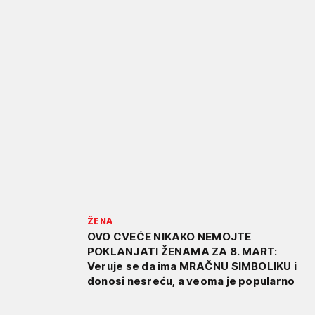
ŽENA
OVO CVEĆE NIKAKO NEMOJTE
POKLANJATI ŽENAMA ZA 8. MART:
Veruje se da ima MRAČNU SIMBOLIKU i
donosi nesreću, a veoma je popularno