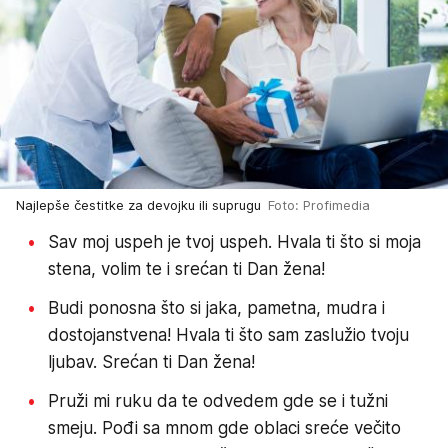
Najlepše čestitke za devojku ili suprugu
Foto: Profimedia
Sav moj uspeh je tvoj uspeh. Hvala ti što si moja
stena, volim te i srećan ti Dan žena!
Budi ponosna što si jaka, pametna, mudra i
dostojanstvena! Hvala ti što sam zaslužio tvoju
ljubav. Srećan ti Dan žena!
Pruži mi ruku da te odvedem gde se i tužni
smeju. Pođi sa mnom gde oblaci sreće večito