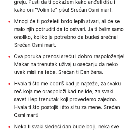
greju. Pusti da ti pokažem kako anđeli dišu i
kako oni "Volim te" pišu! Srećan Osmi mart.
Mnogi će ti poželeti brdo lepih stvari, ali će se
malo njih potruditi da to ostvari. Ja ti želim samo
onoliko, koliko je potrebno da budeš srećna!
Srećan Osmi mart.
Ova poruka prenosi sreću i dobro raspoloženje!
Makar na trenutak uživaj u osećanju da neko
uvek misli na tebe. Srećan ti Dan žena.
Hvala ti što me bodriš kad je najteže, za svaku
reč koja me oraspoloži kad ne ide, za svaki
savet i lep trenutak koji provedemo zajedno.
Hvala ti što postojiš i što si tu za mene. Srećan
Osmi mart!
Neka ti svaki sledeći dan bude bolji, neka sve