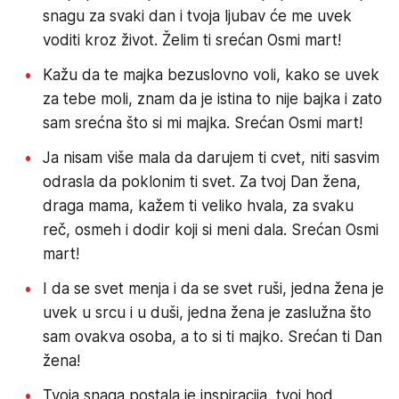
snagu za svaki dan i tvoja ljubav će me uvek
voditi kroz život. Želim ti srećan Osmi mart!
Kažu da te majka bezuslovno voli, kako se uvek
za tebe moli, znam da je istina to nije bajka i zato
sam srećna što si mi majka. Srećan Osmi mart!
Ja nisam više mala da darujem ti cvet, niti sasvim
odrasla da poklonim ti svet. Za tvoj Dan žena,
draga mama, kažem ti veliko hvala, za svaku
reč, osmeh i dodir koji si meni dala. Srećan Osmi
mart!
I da se svet menja i da se svet ruši, jedna žena je
uvek u srcu i u duši, jedna žena je zaslužna što
sam ovakva osoba, a to si ti majko. Srećan ti Dan
žena!
Tvoja snaga postala je inspiracija, tvoj hod