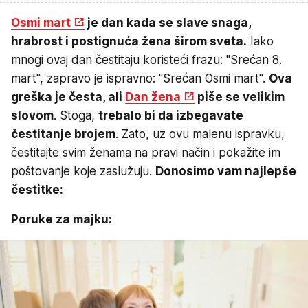
Osmi mart
je dan kada se slave snaga,
hrabrost i postignuća žena širom sveta.
Iako
mnogi ovaj dan čestitaju koristeći frazu: "Srećan 8.
mart", zapravo je ispravno: "Srećan Osmi mart".
Ova
greška je česta, ali
Dan žena
piše se velikim
slovom
. Stoga,
trebalo bi da izbegavate
čestitanje brojem
. Zato, uz ovu malenu ispravku,
čestitajte svim ženama na pravi način i pokažite im
poštovanje koje zaslužuju.
Donosimo vam najlepše
čestitke:
Poruke za majku: