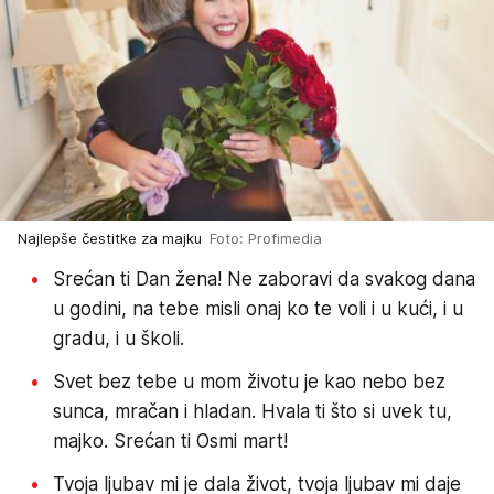
Najlepše čestitke za majku
Foto: Profimedia
Srećan ti Dan žena! Ne zaboravi da svakog dana
u godini, na tebe misli onaj ko te voli i u kući, i u
gradu, i u školi.
Svet bez tebe u mom životu je kao nebo bez
sunca, mračan i hladan. Hvala ti što si uvek tu,
majko. Srećan ti Osmi mart!
Tvoja ljubav mi je dala život, tvoja ljubav mi daje