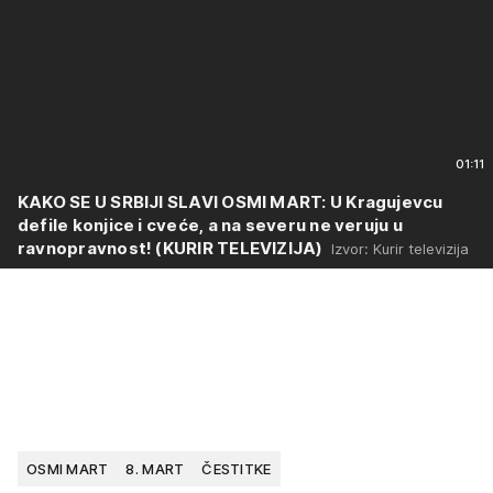
01:11
KAKO SE U SRBIJI SLAVI OSMI MART: U Kragujevcu
defile konjice i cveće, a na severu ne veruju u
ravnopravnost! (KURIR TELEVIZIJA)
Izvor: Kurir televizija
OSMI MART
8. MART
ČESTITKE