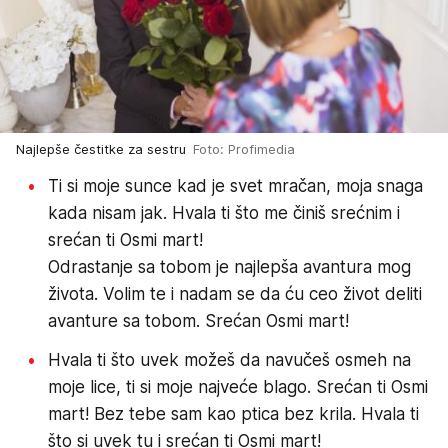
Najlepše čestitke za sestru
Foto: Profimedia
Ti si moje sunce kad je svet mračan, moja snaga
kada nisam jak. Hvala ti što me činiš srećnim i
srećan ti Osmi mart!
Odrastanje sa tobom je najlepša avantura mog
života. Volim te i nadam se da ću ceo život deliti
avanture sa tobom. Srećan Osmi mart!
Hvala ti što uvek možeš da navučeš osmeh na
moje lice, ti si moje najveće blago. Srećan ti Osmi
mart! Bez tebe sam kao ptica bez krila. Hvala ti
što si uvek tu i srećan ti Osmi mart!