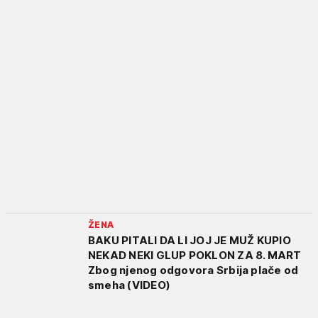
ŽENA
BAKU PITALI DA LI JOJ JE MUŽ KUPIO
NEKAD NEKI GLUP POKLON ZA 8. MART
Zbog njenog odgovora Srbija plače od
smeha (VIDEO)