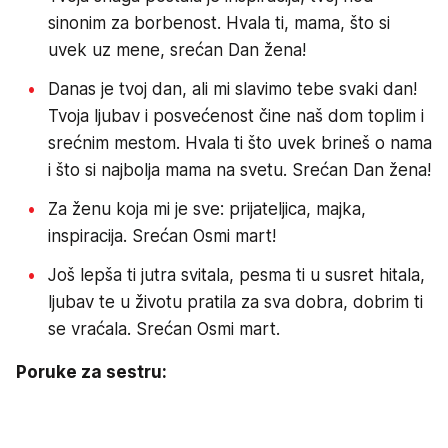
sinonim za borbenost. Hvala ti, mama, što si
uvek uz mene, srećan Dan žena!
Danas je tvoj dan, ali mi slavimo tebe svaki dan!
Tvoja ljubav i posvećenost čine naš dom toplim i
srećnim mestom. Hvala ti što uvek brineš o nama
i što si najbolja mama na svetu. Srećan Dan žena!
Za ženu koja mi je sve: prijateljica, majka,
inspiracija. Srećan Osmi mart!
Još lepša ti jutra svitala, pesma ti u susret hitala,
ljubav te u životu pratila za sva dobra, dobrim ti
se vraćala. Srećan Osmi mart.
Poruke za sestru: