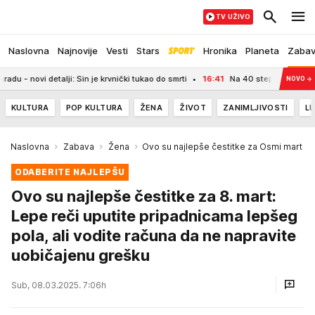
TV UŽIVO
Naslovna
Najnovije
Vesti
Stars
Hronika
Planeta
Zaba
 Sin je krvnički tukao do smrti
16:41
Na 40 stepeni unutrašnjost auta je ka
NOVO
→
KULTURA
POP KULTURA
ŽENA
ŽIVOT
ZANIMLJIVOSTI
LU
Naslovna
Zabava
Žena
Ovo su najlepše čestitke za Osmi mart
ODABERITE NAJLEPŠU
Ovo su najlepše čestitke za 8. mart:
Lepe reči uputite pripadnicama lepšeg
pola, ali vodite računa da ne napravite
uobičajenu grešku
Sub, 08.03.2025. 7:06h