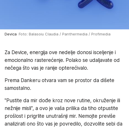
Devica
Foto: Balasoiu Claudia / Panthermedia / Profimedia
Za Device, energija ove nedelje donosi isceljenje i
emocionalno rasterećenje. Polako se udaljavate od
nečega što vas je ranije opterećivalo.
Prema Dankeru otvara vam se prostor da dišete
samostalno.
"Pustite da mir dođe kroz nove rutine, okruženje ili
nežnije misli", a ovo je vaša prilika da tiho otpustite
prošlost i prigrlite unutrašnji mir. Nemojte previše
analizirati ono što vas je povredilo, dozvolite sebi da