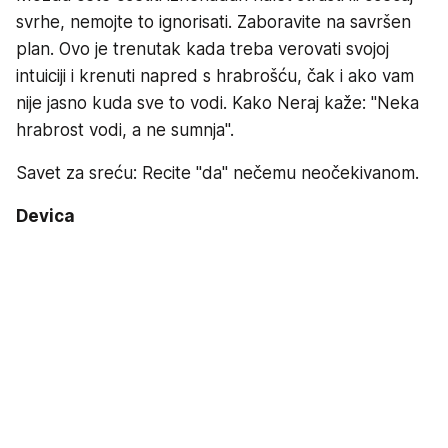
svrhe, nemojte to ignorisati. Zaboravite na savršen
plan. Ovo je trenutak kada treba verovati svojoj
intuiciji i krenuti napred s hrabrošću, čak i ako vam
nije jasno kuda sve to vodi. Kako Neraj kaže: "Neka
hrabrost vodi, a ne sumnja".
Savet za sreću: Recite "da" nečemu neočekivanom.
Devica