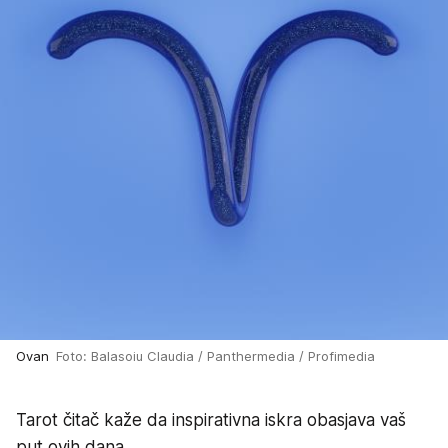
Ovan
Foto: Balasoiu Claudia / Panthermedia / Profimedia
Tarot čitač kaže da inspirativna iskra obasjava vaš
put ovih dana.