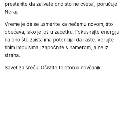
prestanite da zalivate ono što ne cveta", poručuje
Neraj.
Vreme je da se usmerite ka nečemu novom, što
obećava, iako je još u začetku. Fokusirajte energiju
na ono što zaista ima potencijal da raste. Verujte
tihim impulsima i započnite s namerom, a ne iz
straha.
Savet za sreću: Očistite telefon ili novčanik.