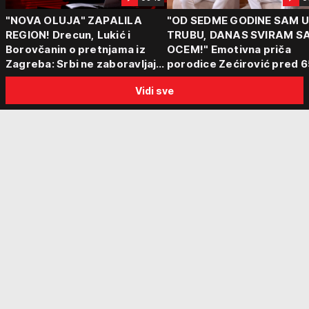
"NOVA OLUJA" ZAPALILA
"OD SEDME GODINE SAM 
REGION! Drecun, Lukić i
TRUBU, DANAS SVIRAM S
Borovčanin o pretnjama iz
OCEM!" Emotivna priča
Zagreba: Srbi ne zaboravljaju
porodice Zećirović pred 6
progon
Sabor trubača u Guči
Vidi sve