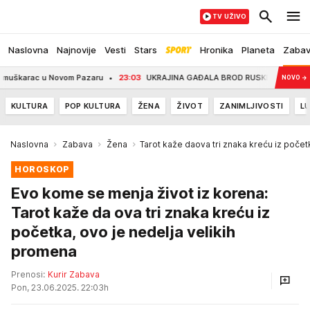
TV UŽIVO
Naslovna
Najnovije
Vesti
Stars
Hronika
Planeta
Zaba
u Novom Pazaru
23:03
UKRAJINA GAĐALA BROD RUSKE "FLOTE U SENCI"?: Tan
NOVO
→
KULTURA
POP KULTURA
ŽENA
ŽIVOT
ZANIMLJIVOSTI
LU
Naslovna
Zabava
Žena
Tarot kaže daova tri znaka kreću iz počet
HOROSKOP
Evo kome se menja život iz korena:
Tarot kaže da ova tri znaka kreću iz
početka, ovo je nedelja velikih
promena
Prenosi:
Kurir Zabava
Pon, 23.06.2025. 22:03h