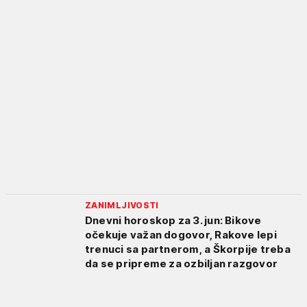
ZANIMLJIVOSTI
Dnevni horoskop za 3. jun: Bikove
očekuje važan dogovor, Rakove lepi
trenuci sa partnerom, a Škorpije treba
da se pripreme za ozbiljan razgovor