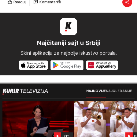
Reaguj
Komentariši
Najčitaniji sajt u Srbiji
Skini aplikaciju za najbolje iskustvo portala.
NAJNOVIJE
NAJGLEDANIJE
03:15
0