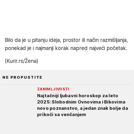
Bilo da je u pitanju ideja, prostor ili način razmišljanja,
ponekad je i najmanji korak napred najveći početak.
(Kurir.rs/Žena)
NE PROPUSTITE
ZANIMLJIVOSTI
Najtačniji ljubavni horoskop za leto
2025: Slobodnim Ovnovima i Bikovima
novo poznanstvo, a jedan znak bolje da
prikoči sa venčanjem