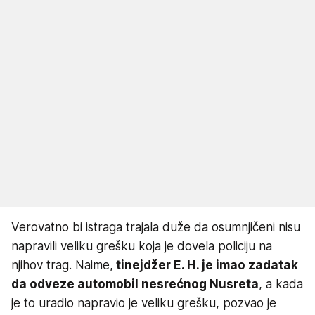
Verovatno bi istraga trajala duže da osumnjičeni nisu
napravili veliku grešku koja je dovela policiju na
njihov trag. Naime,
tinejdžer E. H. je imao zadatak
da odveze automobil nesrećnog Nusreta
, a kada
je to uradio napravio je veliku grešku, pozvao je