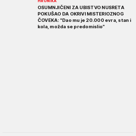
HRONIKA
OSUMNJIČENI ZA UBISTVO NUSRETA
POKUŠAO DA OKRIVI MISTERIOZNOG
ČOVEKA: "Dao mu je 20.000 evra, stan i
kola, možda se predomislio"