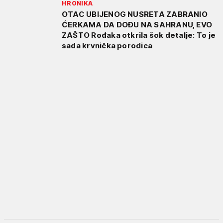
HRONIKA
OTAC UBIJENOG NUSRETA ZABRANIO
ĆERKAMA DA DOĐU NA SAHRANU, EVO
ZAŠTO Rođaka otkrila šok detalje: To je
sada krvnička porodica