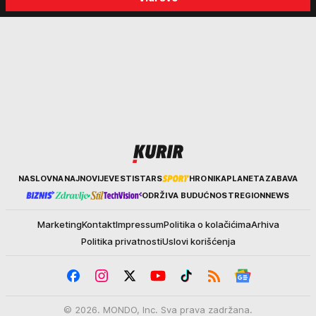
Kurir
NASLOVNA
NAJNOVIJE
VESTI
STARS
HRONIKA
PLANETA
ZABAVA
ODRŽIVA BUDUĆNOST
REGION
NEWS
Marketing
Kontakt
Impressum
Politika o kolačićima
Arhiva
Politika privatnosti
Uslovi korišćenja
© 2026. MONDO, Inc. Sva prava zadržana.