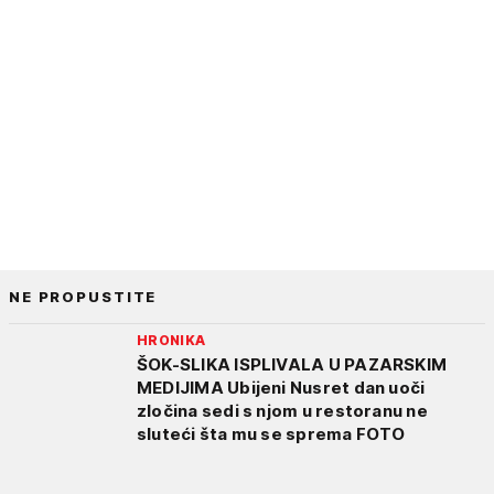
NE PROPUSTITE
HRONIKA
ŠOK-SLIKA ISPLIVALA U PAZARSKIM
MEDIJIMA Ubijeni Nusret dan uoči
zločina sedi s njom u restoranu ne
sluteći šta mu se sprema FOTO