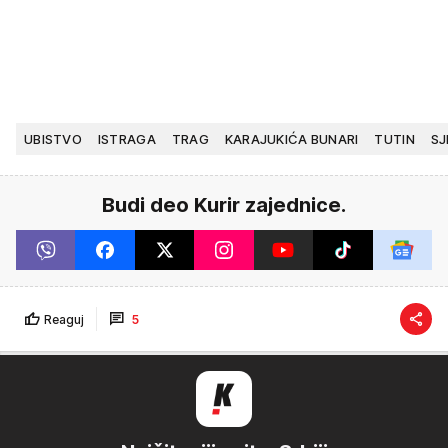
UBISTVO
ISTRAGA
TRAG
KARAJUKIĆA BUNARI
TUTIN
SJ
Budi deo Kurir zajednice.
Reaguj
5