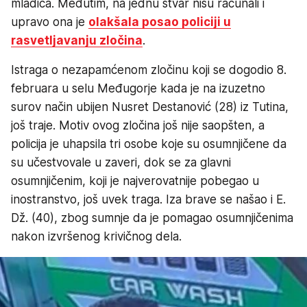
mladića. Međutim, na jednu stvar nisu računali i
upravo ona je
olakšala posao policiji u
rasvetljavanju zločina
.
Istraga o nezapamćenom zločinu koji se dogodio 8.
februara u selu Međugorje kada je na izuzetno
surov način ubijen Nusret Destanović (28) iz Tutina,
još traje. Motiv ovog zločina još nije saopšten, a
policija je uhapsila tri osobe koje su osumnjičene da
su učestvovale u zaveri, dok se za glavni
osumnjičenim, koji je najverovatnije pobegao u
inostranstvo, još uvek traga. Iza brave se našao i E.
Dž. (40), zbog sumnje da je pomagao osumnjičenima
nakon izvršenog krivičnog dela.