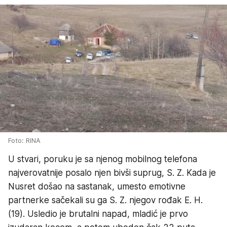
Foto: RINA
U stvari, poruku je sa njenog mobilnog telefona
najverovatnije posalo njen bivši suprug, S. Z. Kada je
Nusret došao na sastanak, umesto emotivne
partnerke sačekali su ga S. Z. njegov rođak E. H.
(19). Usledio je brutalni napad, mladić je prvo