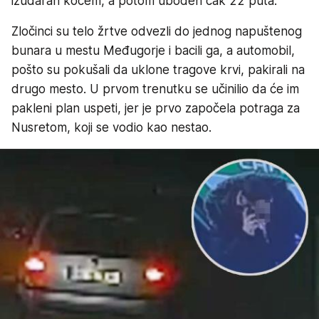
izudaran kocem, a potom uboden čak 22 puta.
Zločinci su telo žrtve odvezli do jednog napuštenog
bunara u mestu Međugorje i bacili ga, a automobil,
pošto su pokušali da uklone tragove krvi, pakirali na
drugo mesto. U prvom trenutku se učinilio da će im
pakleni plan uspeti, jer je prvo započela potraga za
Nusretom, koji se vodio kao nestao.