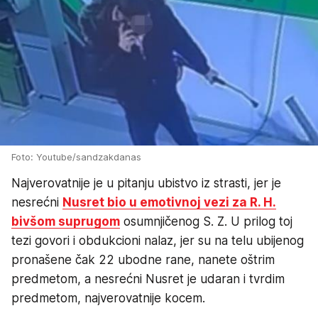
Foto: Youtube/sandzakdanas
Najverovatnije je u pitanju ubistvo iz strasti, jer je
nesrećni
Nusret bio u emotivnoj vezi za R. H.
bivšom suprugom
osumnjičenog S. Z. U prilog toj
tezi govori i obdukcioni nalaz, jer su na telu ubijenog
pronašene čak 22 ubodne rane, nanete oštrim
predmetom, a nesrećni Nusret je udaran i tvrdim
predmetom, najverovatnije kocem.