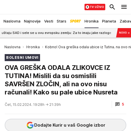
TV UŽIVO
Naslovna
Najnovije
Vesti
Stars
Hronika
Planeta
Zaba
 sele se u ovu evropsku zemlju: Za to imaju jake razloge
16:00
Srbi u maso
NOVO
→
Naslovna
Hronika
Kobno! Ova greška odala ubice iz Tutina. na ovo ni
BOLESNI UMOVI
OVA GREŠKA ODALA ZLIKOVCE IZ
TUTINA! Mislili da su osmislili
SAVRŠEN ZLOČIN, ali na ovo nisu
računali! Kako su pale ubice Nusreta
5
Čet, 15.02.2024. 19:28h
→ 21:39h
Dodajte Kurir u vaš Google izbor