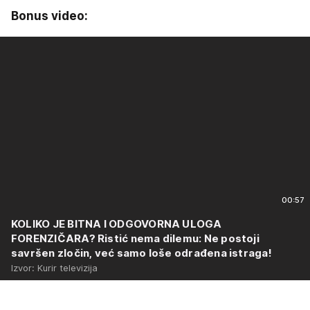
Bonus video:
00:57
KOLIKO JE BITNA I ODGOVORNA ULOGA
FORENZIČARA? Ristić nema dilemu: Ne postoji
savršen zločin, već samo loše odrađena istraga!
Izvor: Kurir televizija