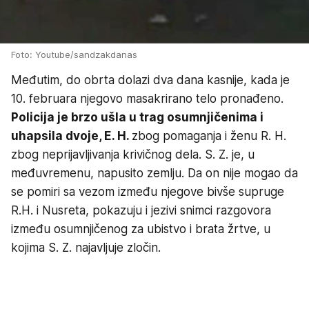
Foto: Youtube/sandzakdanas
Međutim, do obrta dolazi dva dana kasnije, kada je
10. februara njegovo masakrirano telo pronađeno.
Policija je brzo ušla u trag osumnjičenima i
uhapsila dvoje, E. H.
zbog pomaganja i ženu R. H.
zbog neprijavljivanja krivičnog dela. S. Z. je, u
međuvremenu, napusito zemlju. Da on nije mogao da
se pomiri sa vezom između njegove bivše supruge
R.H. i Nusreta, pokazuju i jezivi snimci razgovora
između osumnjičenog za ubistvo i brata žrtve, u
kojima S. Z. najavljuje zločin.