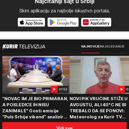
Najčitaniji sajt u Srbiji
Skini aplikaciju za najbolje iskustvo portala.
NAJNOVIJE
NAJGLEDANIJE
01:52
0
"NOVAC IM JE BIO PRIMARAN,
NOVI PIK VRUĆINE STIŽE U
A POSLEDICE IH NISU
AVGUSTU, ALI 40°C NE BI
ZANIMALE" Gosti emisije
TREBALO DA SE PONOVI:
"Puls Srbije vikend" analizirali
Meteorolog za Kurir TV
slučajeve koji su potresli
objasnio šta nas čeka: "Š
Vidi sve
Srbiju: Zločin se ne isplati
za ozbiljne padavine su ma