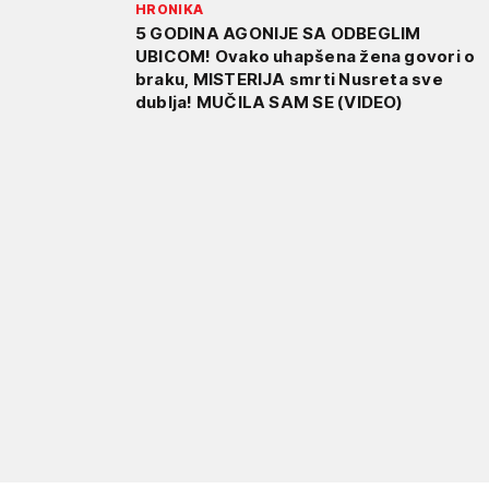
HRONIKA
5 GODINA AGONIJE SA ODBEGLIM
UBICOM! Ovako uhapšena žena govori o
braku, MISTERIJA smrti Nusreta sve
dublja! MUČILA SAM SE (VIDEO)