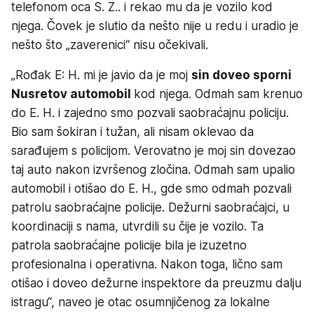
telefonom oca S. Z.. i rekao mu da je vozilo kod
njega. Čovek je slutio da nešto nije u redu i uradio je
nešto što „zaverenici“ nisu očekivali.
„Rođak E: H. mi je javio da je moj
sin doveo sporni
Nusretov automobil
kod njega. Odmah sam krenuo
do E. H. i zajedno smo pozvali saobraćajnu policiju.
Bio sam šokiran i tužan, ali nisam oklevao da
sarađujem s policijom. Verovatno je moj sin dovezao
taj auto nakon izvršenog zločina. Odmah sam upalio
automobil i otišao do E. H., gde smo odmah pozvali
patrolu saobraćajne policije. Dežurni saobraćajci, u
koordinaciji s nama, utvrdili su čije je vozilo. Ta
patrola saobraćajne policije bila je izuzetno
profesionalna i operativna. Nakon toga, lično sam
otišao i doveo dežurne inspektore da preuzmu dalju
istragu“, naveo je otac osumnjičenog za lokalne