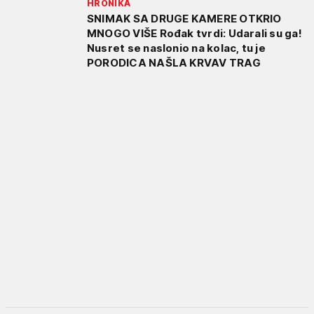
HRONIKA
SNIMAK SA DRUGE KAMERE OTKRIO
MNOGO VIŠE Rođak tvrdi: Udarali su ga!
Nusret se naslonio na kolac, tu je
PORODICA NAŠLA KRVAV TRAG