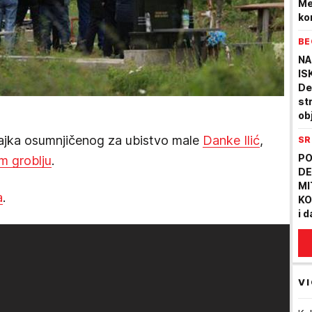
Me
ko
BE
NA
IS
De
st
ob
ra
majka osumnjičenog za ubistvo male
Danke Ilić
,
SR
PO
m groblju
.
DE
MI
a
.
KO
i d
va
PM
VI