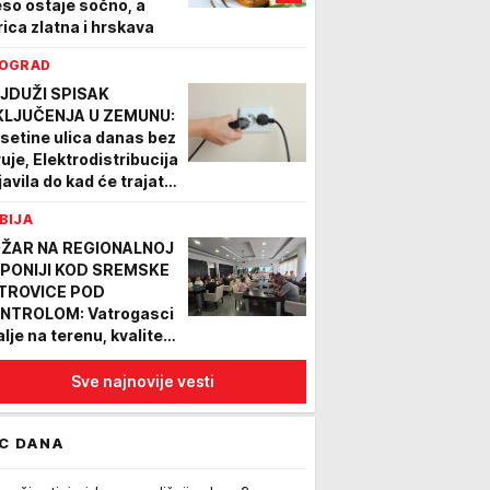
so ostaje sočno, a
rica zlatna i hrskava
OGRAD
JDUŽI SPISAK
KLJUČENJA U ZEMUNU:
setine ulica danas bez
ruje, Elektrodistribucija
javila do kad će trajati
dovi
BIJA
ŽAR NA REGIONALNOJ
PONIJI KOD SREMSKE
TROVICE POD
NTROLOM: Vatrogasci
alje na terenu, kvalitet
zduha pogoršan zbog
10 čestica
Sve najnovije vesti
C DANA