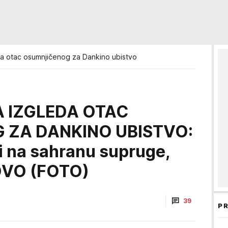
a otac osumnjičenog za Dankino ubistvo
 IZGLEDA OTAC
 ZA DANKINO UBISTVO:
i na sahranu supruge,
 OVO (FOTO)
39
PR