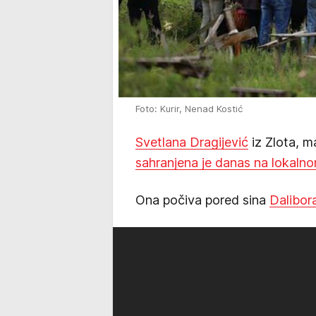
Foto: Kurir, Nenad Kostić
Svetlana Dragijević
iz Zlota, 
sahranjena je danas na lokalno
Ona počiva pored sina
Dalibor