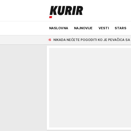
NASLOVNA
NAJNOVIJE
VESTI
STARS
FOTO)
6:06
NIKADA NEĆETE POGODITI KO JE PEVAČICA SA FOTOGRAFIJE Članica ž
ODRŽIVA BUDUĆNOST
REGION
NEWS