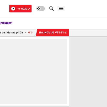
TV UŽIVO
6:05
Ovako spremljeno pile je jugoslovenski zaboravljeni recept: Meso ostaje
NAJNOVIJE VESTI
→