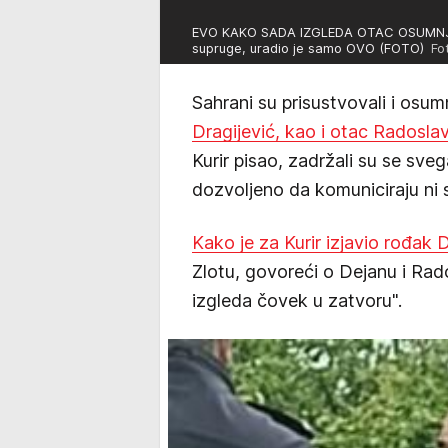
EVO KAKO SADA IZGLEDA OTAC OSUMNJI
supruge, uradio je samo OVO (FOTO)
Fot
Sahrani su prisustvovali i osu
Dragijević, kao i otac Radosla
Kurir pisao, zadržali su se svega
dozvoljeno da komuniciraju ni 
Kako je za Kurir izjavio rođak 
Zlotu, govoreći o Dejanu i Rad
izgleda čovek u zatvoru".