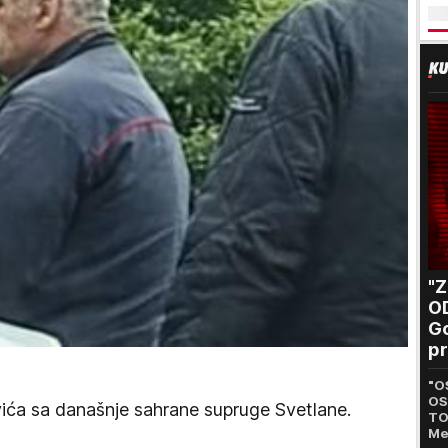
"
O
Go
pr
B
"O
OS
vića sa današnje sahrane supruge Svetlane.
TO
Me