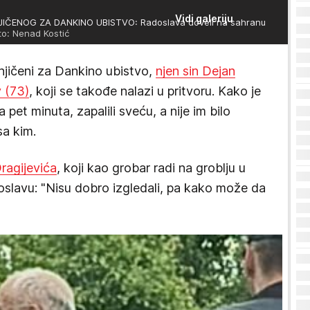
Vidi galeriju
ČENOG ZA DANKINO UBISTVO: Radoslava doveli na sahranu
o: Nenad Kostić
mnjičeni za Dankino ubistvo,
njen sin Dejan
v (73)
, koji se takođe nalazi u pritvoru. Kako je
 pet minuta, zapalili sveću, a nije im bilo
sa kim.
Dragijevića
, koji kao grobar radi na groblju u
oslavu: "Nisu dobro izgledali, pa kako može da