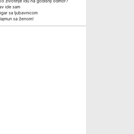
ko životinje idu na godišnji odmor?
Lav ide sam
igar sa ljubavnicom
Majmun sa ženom!