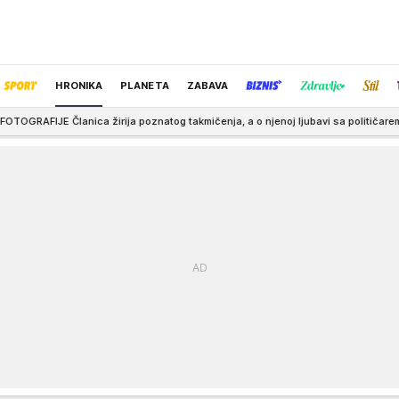
HRONIKA
PLANETA
ZABAVA
irija poznatog takmičenja, a o njenoj ljubavi sa političarem se i danas priča
IZBOR UREDNIKA