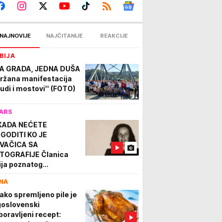
NAJNOVIJE
NAJČITANIJE
REAKCIJE
BIJA
A GRADA, JEDNA DUŠA
ržana manifestacija
judi i mostovi'' (FOTO)
ARS
KADA NEĆETE
GODITI KO JE
VAČICA SA
TOGRAFIJE Članica
rija poznatog
kmičenja, a o njenoj
NA
ubavi sa političarem se i
nas priča
ako spremljeno pile je
goslovenski
boravljeni recept: