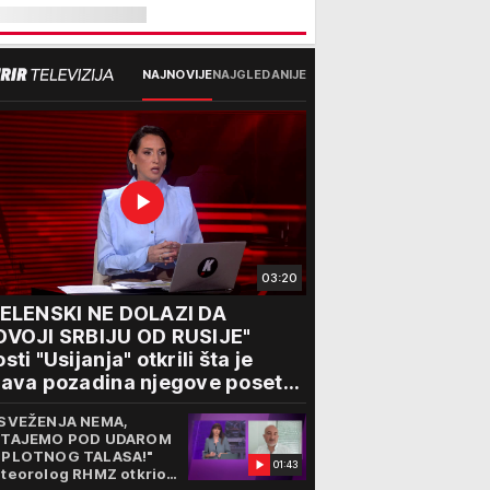
NAJNOVIJE
NAJGLEDANIJE
03:20
ZELENSKI NE DOLAZI DA
DVOJI SRBIJU OD RUSIJE"
sti "Usijanja" otkrili šta je
ava pozadina njegove posete
eogradu
SVEŽENJA NEMA,
TAJEMO POD UDAROM
PLOTNOG TALASA!"
01:43
teorolog RHMZ otkrio