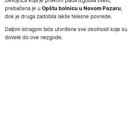
Devojčica koja je prilikom pada izgubila svest,
prebačena je u
Opštu bolnicu u Novom Pazaru
,
dok je druga zadobila lakše telesne povrede.
Daljom istragom biće utvrđene sve okolnosti koje su
dovele do ove nezgode.