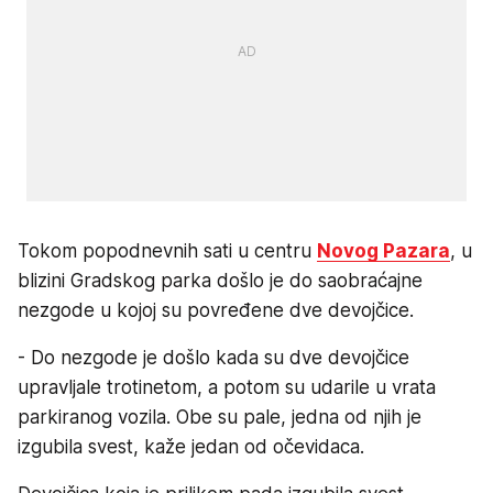
Tokom popodnevnih sati u centru
Novog Pazara
, u
blizini Gradskog parka došlo je do saobraćajne
nezgode u kojoj su povređene dve devojčice.
- Do nezgode je došlo kada su dve devojčice
upravljale trotinetom, a potom su udarile u vrata
parkiranog vozila. Obe su pale, jedna od njih je
izgubila svest, kaže jedan od očevidaca.