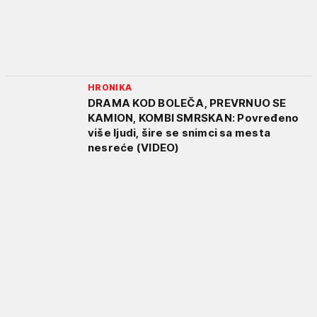
HRONIKA
DRAMA KOD BOLEČA, PREVRNUO SE
KAMION, KOMBI SMRSKAN: Povređeno
više ljudi, šire se snimci sa mesta
nesreće (VIDEO)