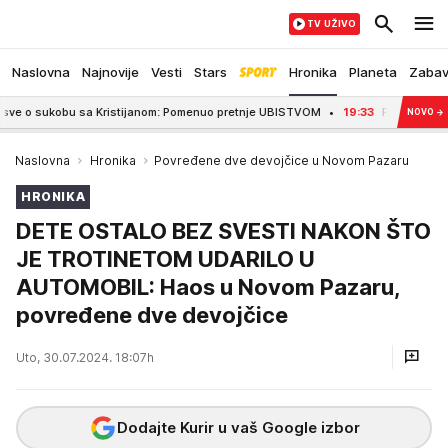
TV UŽIVO
Naslovna
Najnovije
Vesti
Stars
Hronika
Planeta
Zaba
o sukobu sa Kristijanom: Pomenuo pretnje UBISTVOM
19:33
PARTIZAN - TOBOL
NOVO
→
Naslovna
Hronika
Povređene dve devojčice u Novom Pazaru
HRONIKA
DETE OSTALO BEZ SVESTI NAKON ŠTO
JE TROTINETOM UDARILO U
AUTOMOBIL: Haos u Novom Pazaru,
povređene dve devojčice
Uto, 30.07.2024. 18:07h
Dodajte Kurir u vaš Google izbor