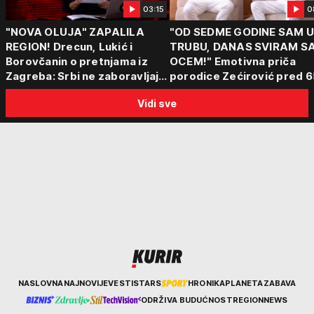
03:15
0
"NOVA OLUJA" ZAPALILA
"OD SEDME GODINE SAM 
REGION! Drecun, Lukić i
TRUBU, DANAS SVIRAM S
Borovčanin o pretnjama iz
OCEM!" Emotivna priča
Zagreba: Srbi ne zaboravljaju
porodice Zećirović pred 6
progon
Sabor trubača u Guči
Vidi sve
Kurir
NASLOVNA
NAJNOVIJE
VESTI
STARS
HRONIKA
PLANETA
ZABAVA
ODRŽIVA BUDUĆNOST
REGION
NEWS