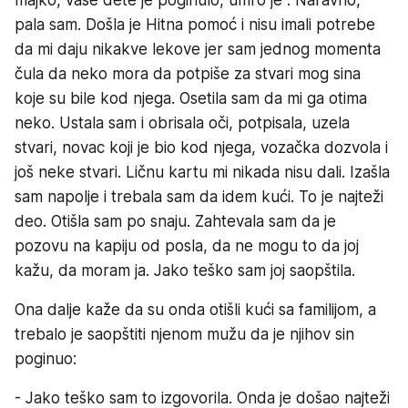
pala sam. Došla je Hitna pomoć i nisu imali potrebe
da mi daju nikakve lekove jer sam jednog momenta
čula da neko mora da potpiše za stvari mog sina
koje su bile kod njega. Osetila sam da mi ga otima
neko. Ustala sam i obrisala oči, potpisala, uzela
stvari, novac koji je bio kod njega, vozačka dozvola i
još neke stvari. Ličnu kartu mi nikada nisu dali. Izašla
sam napolje i trebala sam da idem kući. To je najteži
deo. Otišla sam po snaju. Zahtevala sam da je
pozovu na kapiju od posla, da ne mogu to da joj
kažu, da moram ja. Jako teško sam joj saopštila.
Ona dalje kaže da su onda otišli kući sa familijom, a
trebalo je saopštiti njenom mužu da je njihov sin
poginuo:
- Jako teško sam to izgovorila. Onda je došao najteži