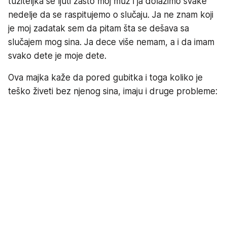
tužiteljka se ljuti zašto moj muž i ja dolazimo svake
nedelje da se raspitujemo o slučaju. Ja ne znam koji
je moj zadatak sem da pitam šta se dešava sa
slučajem mog sina. Ja dece više nemam, a i da imam
svako dete je moje dete.
Ova majka kaže da pored gubitka i toga koliko je
teško živeti bez njenog sina, imaju i druge probleme: