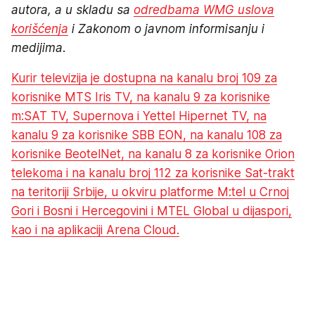
autora, a u skladu sa
odredbama WMG uslova
korišćenja
i Zakonom o javnom informisanju i
medijima.
Kurir televizija je dostupna na kanalu broj 109 za
korisnike MTS Iris TV, na kanalu 9 za korisnike
m:SAT TV, Supernova i Yettel Hipernet TV, na
kanalu 9 za korisnike SBB EON, na kanalu 108 za
korisnike BeotelNet, na kanalu 8 za korisnike Orion
telekoma i na kanalu broj 112 za korisnike Sat-trakt
na teritoriji Srbije, u okviru platforme M:tel u Crnoj
Gori i Bosni i Hercegovini i MTEL Global u dijaspori,
kao i na aplikaciji Arena Cloud.