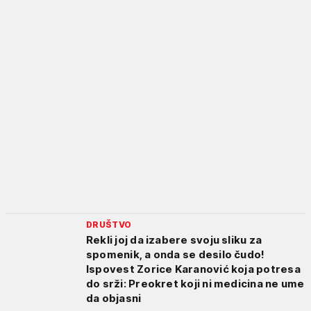
DRUŠTVO
Rekli joj da izabere svoju sliku za
spomenik, a onda se desilo čudo!
Ispovest Zorice Karanović koja potresa
do srži: Preokret koji ni medicina ne ume
da objasni