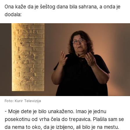
Ona kaže da je šeštog dana bila sahrana, a onda je
dodala:
Foto: Kurir Televizija
- Moje dete je bilo unakaženo. Imao je jednu
posekotinu od vrha čela do trepavica. Plašila sam se
da nema to oko, da je izbijeno, ali bilo je na mestu.