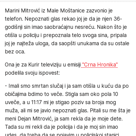
Marini Mitrović iz Male Moštanice zazvonio je
telefon. Nepoznati glas rekao joj je da je njen 36-
godišnji sin imao saobraćajnu nesreću. Nakon što je
otišla u policiju i prepoznala telo svoga sina, pripala
joj je najteža uloga, da saopšti unukama da su ostale
bez oca.
Ona je za Kurir televiziju u emisiji
"Crna Hronika"
podelila svoju ispovest:
- Imali smo smrtan slučaj i ja sam otišla u kuću da po
običajima bdimo to veče. Stigla sam oko pola 10
uveče, a u 11:17 mi je stigao poziv sa broja mog
muža, ali mi se javio nepoznati glas. Pitali su me šta je
meni Dejan Mitrović, ja sam rekla da je moje dete.
Tada su mi rekli da je policija i da je moj sin imao
udes, da treba da se pojavim u policijskoj stanici.