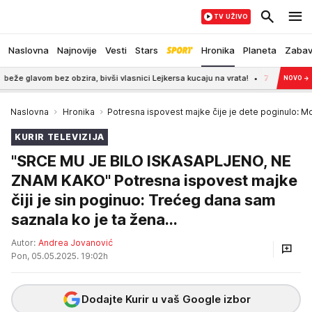
TV UŽIVO
Naslovna
Najnovije
Vesti
Stars
Hronika
Planeta
Zaba
bez obzira, bivši vlasnici Lejkersa kucaju na vrata!
7:32
Ovi Srbi su vlada
NOVO
→
Naslovna
Hronika
Potresna ispovest majke čije je dete poginulo: 
KURIR TELEVIZIJA
"SRCE MU JE BILO ISKASAPLJENO, NE
ZNAM KAKO" Potresna ispovest majke
čiji je sin poginuo: Trećeg dana sam
saznala ko je ta žena...
Autor:
Andrea Jovanović
Pon, 05.05.2025. 19:02h
Dodajte Kurir u vaš Google izbor