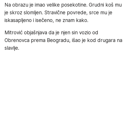
Na obrazu je imao velike posekotine. Grudni koš mu
je skroz slomljen. Stravične povrede, srce mu je
iskasapljeno i isečeno, ne znam kako.
Mitrović objašnjava da je njen sin vozio od
Obrenovca prema Beogradu, išao je kod drugara na
slavlje.