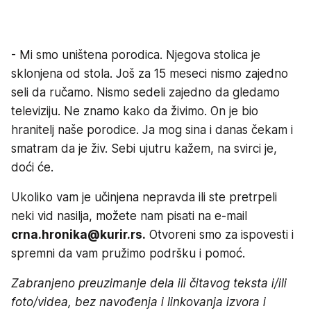
- Mi smo uništena porodica. Njegova stolica je
sklonjena od stola. Još za 15 meseci nismo zajedno
seli da ručamo. Nismo sedeli zajedno da gledamo
televiziju. Ne znamo kako da živimo. On je bio
hranitelj naše porodice. Ja mog sina i danas čekam i
smatram da je živ. Sebi ujutru kažem, na svirci je,
doći će.
Ukoliko vam je učinjena nepravda ili ste pretrpeli
neki vid nasilja, možete nam pisati na e-mail
crna.hronika@kurir.rs.
Otvoreni smo za ispovesti i
spremni da vam pružimo podršku i pomoć.
Zabranjeno preuzimanje dela ili čitavog teksta i/ili
foto/videa, bez navođenja i linkovanja izvora i