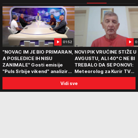
01:52
0
"NOVAC IM JE BIO PRIMARAN,
NOVI PIK VRUĆINE STIŽE U
A POSLEDICE IH NISU
AVGUSTU, ALI 40°C NE BI
ZANIMALE" Gosti emisije
TREBALO DA SE PONOVI:
"Puls Srbije vikend" analizirali
Meteorolog za Kurir TV
slučajeve koji su potresli
objasnio šta nas čeka: "Š
Vidi sve
Srbiju: Zločin se ne isplati
za ozbiljne padavine su ma