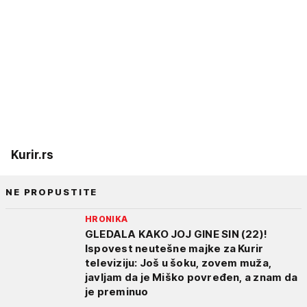
Kurir.rs
NE PROPUSTITE
HRONIKA
GLEDALA KAKO JOJ GINE SIN (22)!
Ispovest neutešne majke za Kurir
televiziju: Još u šoku, zovem muža,
javljam da je Miško povređen, a znam da
je preminuo