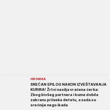
HRONIKA
SREĆAN EPILOG NAKON IZVEŠTAVANJA
KURIRA! Žrtvi nasilja vraćena ćerka:
Zbog bivšeg partnera i kume dobila
zabranu prilaska detetu, a sada su
srećnije nego ikada