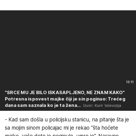
13:11
"SRCE MU JE BILO ISKASAPLJENO, NE ZNAM KAKO"
Potresna ispovest majke čiji je sin poginuo: Trećeg
dana sam saznala ko je ta žena...
Izvor: Kurir televizija
- Kad sam došla u policijsku stanicu, na pitanje šta je
sa mojim sinom policajac mi je rekao "šta hoćete
majko, vaše dete je poginulo, umro je". Naravno,