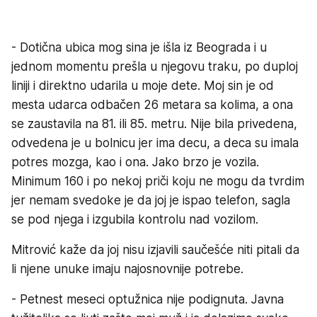
- Dotična ubica mog sina je išla iz Beograda i u
jednom momentu prešla u njegovu traku, po duploj
liniji i direktno udarila u moje dete. Moj sin je od
mesta udarca odbačen 26 metara sa kolima, a ona
se zaustavila na 81. ili 85. metru. Nije bila privedena,
odvedena je u bolnicu jer ima decu, a deca su imala
potres mozga, kao i ona. Jako brzo je vozila.
Minimum 160 i po nekoj priči koju ne mogu da tvrdim
jer nemam svedoke je da joj je ispao telefon, sagla
se pod njega i izgubila kontrolu nad vozilom.
Mitrović kaže da joj nisu izjavili saučešće niti pitali da
li njene unuke imaju najosnovnije potrebe.
- Petnest meseci optužnica nije podignuta. Javna