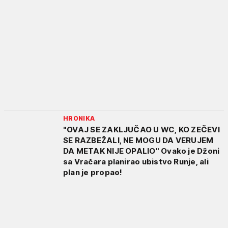
HRONIKA
"OVAJ SE ZAKLJUČAO U WC, KO ZEČEVI
SE RAZBEŽALI, NE MOGU DA VERUJEM
DA METAK NIJE OPALIO" Ovako je Džoni
sa Vračara planirao ubistvo Runje, ali
plan je propao!