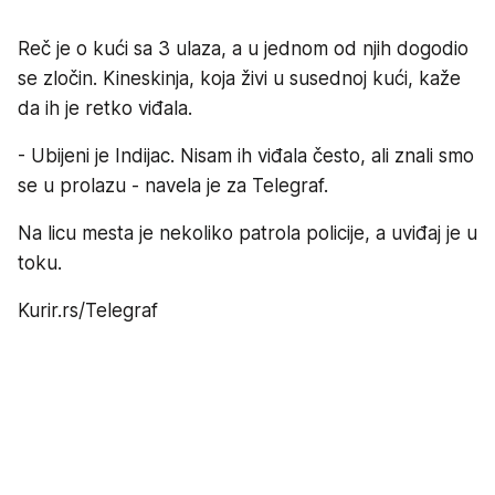
Reč je o kući sa 3 ulaza, a u jednom od njih dogodio
se zločin. Kineskinja, koja živi u susednoj kući, kaže
da ih je retko viđala.
- Ubijeni je Indijac. Nisam ih viđala često, ali znali smo
se u prolazu - navela je za Telegraf.
Na licu mesta je nekoliko patrola policije, a uviđaj je u
toku.
Kurir.rs/Telegraf