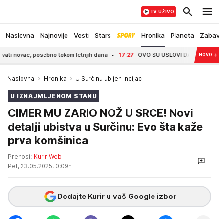
TV UŽIVO
Naslovna
Najnovije
Vesti
Stars
Hronika
Planeta
Zaba
 novac, posebno tokom letnjih dana
17:27
OVO SU USLOVI DALILE DRAGOJEVIĆ Z
NOVO
→
Naslovna
Hronika
U Surčinu ubijen Indijac
U IZNAJMLJENOM STANU
CIMER MU ZARIO NOŽ U SRCE! Novi
detalji ubistva u Surčinu: Evo šta kaže
prva komšinica
Prenosi:
Kurir Web
Pet, 23.05.2025. 0:09h
Dodajte Kurir u vaš Google izbor