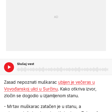
Slušaj vest
Zasad nepoznati muškarac
ubijen je večeras u
Vovođanskoj ulici u Surčinu
. Kako otkriva izvor,
zločin se dogodio u izjamljenom stanu.
- Mrtav muškarac zatačen je u stanu, a