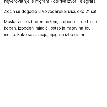
najverovatnije je migrant - otkriva izvor Telegrafa.
Zločin se dogodio u Vojvođanskoj ulici, oko 21 sat.
Muškarac je izboden nožem, a ubod u srce bio je
koban. Izbodeni mladić i ostao je mrtav na licu
mesta. Kako se saznaje, njega je izbo cimer.