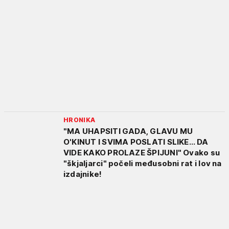
HRONIKA
"MA UHAPSITI GADA, GLAVU MU
O'KINUT I SVIMA POSLATI SLIKE... DA
VIDE KAKO PROLAZE ŠPIJUNI" Ovako su
"škjaljarci" počeli međusobni rat i lov na
izdajnike!