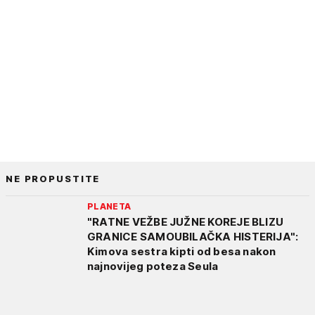
NE PROPUSTITE
PLANETA
"RATNE VEŽBE JUŽNE KOREJE BLIZU
GRANICE SAMOUBILAČKA HISTERIJA":
Kimova sestra kipti od besa nakon
najnovijeg poteza Seula