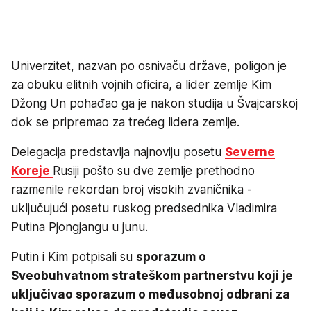
Univerzitet, nazvan po osnivaču države, poligon je
za obuku elitnih vojnih oficira, a lider zemlje Kim
Džong Un pohađao ga je nakon studija u Švajcarskoj
dok se pripremao za trećeg lidera zemlje.
Delegacija predstavlja najnoviju posetu
Severne
Koreje
Rusiji pošto su dve zemlje prethodno
razmenile rekordan broj visokih zvaničnika -
uključujući posetu ruskog predsednika Vladimira
Putina Pjongjangu u junu.
Putin i Kim potpisali su
sporazum o
Sveobuhvatnom strateškom partnerstvu koji je
uključivao sporazum o međusobnoj odbrani za