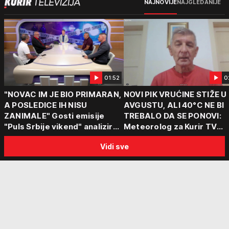
NAJNOVIJE
NAJGLEDANIJE
01:52
0
"NOVAC IM JE BIO PRIMARAN,
NOVI PIK VRUĆINE STIŽE U
A POSLEDICE IH NISU
AVGUSTU, ALI 40°C NE BI
ZANIMALE" Gosti emisije
TREBALO DA SE PONOVI:
"Puls Srbije vikend" analizirali
Meteorolog za Kurir TV
slučajeve koji su potresli
objasnio šta nas čeka: "Š
Vidi sve
Srbiju: Zločin se ne isplati
za ozbiljne padavine su ma