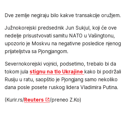
Dve zemlje negiraju bilo kakve transakcije oružjem.
Južnokorejski predsednik Jun Sukjul, koji će ove
nedelje prisustvovati samitu NATO u Vašingtonu,
upozorio je Moskvu na negativne posledice njenog
prijateljstva sa Pjongjangom.
Severnokorejski vojnici, podsetimo, trebalo bi da
tokom jula
stignu na tlo Ukrajine
kako bi podržali
Rusiju u ratu, saopštio je Pjongjang samo nekoliko
dana posle posete ruskog lidera Vladimira Putina.
(Kurir.rs/
Reuters
/preneo Z.Ko)