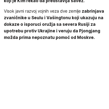
koji je Kim rekao da predstavlja savez.
Visok javni razvoj vojnih veza dve zemlje
zabrinjava
zvaničnike u Seulu i Vašingtonu koji ukazuju na
dokaze o isporuci oružja sa severa Rusiji za
upotrebu protiv Ukrajine i veruju da Pjongjang
možda prima nepoznatu pomoć od Moskve.