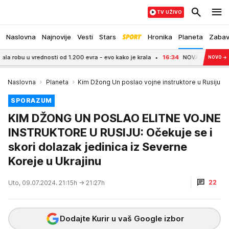
TV UŽIVO
Naslovna
Najnovije
Vesti
Stars
Hronika
Planeta
Zaba
 vrednosti od 1.200 evra - evo kako je krala
16:34
NOVA DRAMA NA PRUZI U 
NOVO
→
Naslovna
Planeta
Kim Džong Un poslao vojne instruktore u Rusiju
SPORAZUM
KIM DŽONG UN POSLAO ELITNE VOJNE
INSTRUKTORE U RUSIJU: Očekuje se i
skori dolazak jedinica iz Severne
Koreje u Ukrajinu
22
Uto, 09.07.2024. 21:15h
→ 21:27h
Dodajte Kurir u vaš Google izbor