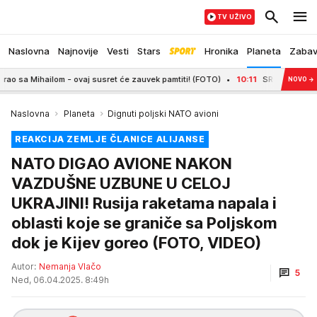
TV UŽIVO
Naslovna
Najnovije
Vesti
Stars
Hronika
Planeta
Zaba
ilom - ovaj susret će zauvek pamtiti! (FOTO)
10:11
SRBIJA SLOMILA BRAZIL
NOVO
→
Naslovna
Planeta
Dignuti poljski NATO avioni
REAKCIJA ZEMLJE ČLANICE ALIJANSE
NATO DIGAO AVIONE NAKON
VAZDUŠNE UZBUNE U CELOJ
UKRAJINI! Rusija raketama napala i
oblasti koje se graniče sa Poljskom
dok je Kijev goreo (FOTO, VIDEO)
Autor:
Nemanja Vlačo
5
Ned, 06.04.2025. 8:49h