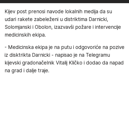
Kijev post prenosi navode lokalnih medija da su
udari rakete zabeleženi u distriktima Darnicki,
Solomjanski i Obolon, izazvavši požare i intervencije
medicinskih ekipa.
- Medicinska ekipa je na putu i odgovoriće na pozive
iz disktrikta Darnicki - napisao je na Telegramu
kijevski gradonačelnik Vitalij Kličko i dodao da napad
na grad i dalje traje.