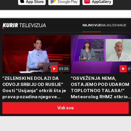
NAJNOVIJE
NAJGLEDANIJE
03:20
0
"ZELENSKI NE DOLAZI DA
"OSVEŽENJA NEMA,
ODVOJI SRBIJU OD RUSIJE"
OSTAJEMO POD UDAROM
Gosti "Usijanja" otkrili šta je
TOPLOTNOG TALASA!"
prava pozadina njegove
Meteorolog RHMZ otkrio
posete Beogradu
kakvo vreme nas čeka do
Vidi sve
kraja avgusta