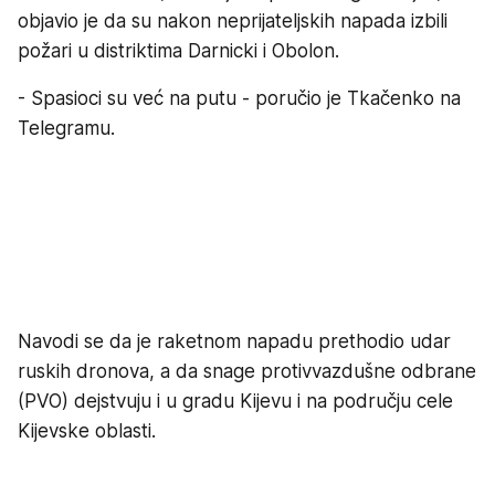
objavio je da su nakon neprijateljskih napada izbili
požari u distriktima Darnicki i Obolon.
- Spasioci su već na putu - poručio je Tkačenko na
Telegramu.
Navodi se da je raketnom napadu prethodio udar
ruskih dronova, a da snage protivvazdušne odbrane
(PVO) dejstvuju i u gradu Kijevu i na području cele
Kijevske oblasti.