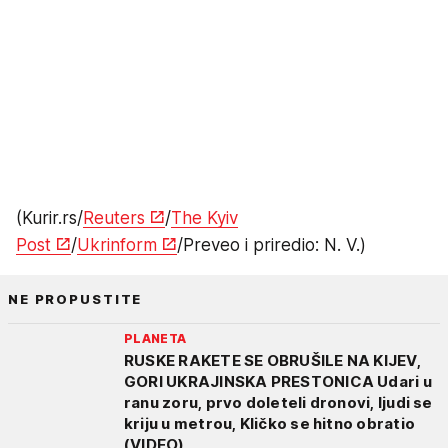
(Kurir.rs/
Reuters
/
The Kyiv
Post
/
Ukrinform
/Preveo i priredio: N. V.)
NE PROPUSTITE
PLANETA
RUSKE RAKETE SE OBRUŠILE NA KIJEV,
GORI UKRAJINSKA PRESTONICA Udari u
ranu zoru, prvo doleteli dronovi, ljudi se
kriju u metrou, Kličko se hitno obratio
(VIDEO)