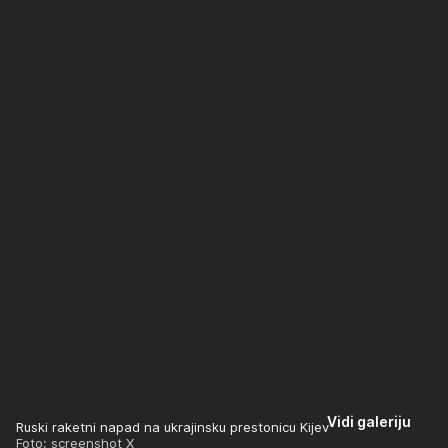
Vidi galeriju
Ruski raketni napad na ukrajinsku prestonicu Kijev
Foto: screenshot X