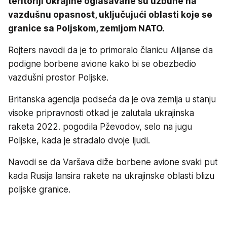
teritoriji Ukrajine oglašavane su uzbune na
vazdušnu opasnost, uključujući oblasti koje se
granice sa Poljskom, zemljom NATO.
Rojters navodi da je to primoralo članicu Alijanse da
podigne borbene avione kako bi se obezbedio
vazdušni prostor Poljske.
Britanska agencija podseća da je ova zemlja u stanju
visoke pripravnosti otkad je zalutala ukrajinska
raketa 2022. pogodila Pževodov, selo na jugu
Poljske, kada je stradalo dvoje ljudi.
Navodi se da Varšava diže borbene avione svaki put
kada Rusija lansira rakete na ukrajinske oblasti blizu
poljske granice.