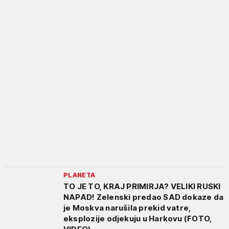
PLANETA
TO JE TO, KRAJ PRIMIRJA? VELIKI RUSKI
NAPAD! Zelenski predao SAD dokaze da
je Moskva narušila prekid vatre,
eksplozije odjekuju u Harkovu (FOTO,