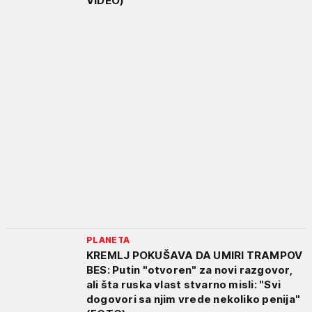
VIDEO)
PLANETA
KREMLJ POKUŠAVA DA UMIRI TRAMPOV
BES: Putin "otvoren" za novi razgovor,
ali šta ruska vlast stvarno misli: "Svi
dogovori sa njim vrede nekoliko penija"