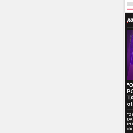
"
P
T
ot
kr
"Z
DA
IN
do