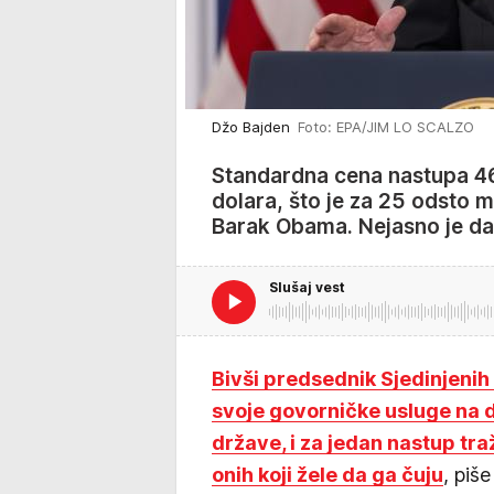
Džo Bajden
Foto: EPA/JIM LO SCALZO
Standardna cena nastupa 46
dolara, što je za 25 odsto m
Barak Obama. Nejasno je da 
Slušaj vest
Bivši predsednik Sjedinjeni
svoje govorničke usluge na 
države, i za jedan nastup tr
onih koji žele da ga čuju
, piše