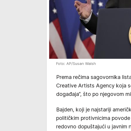
Foto: AP/Susan Walsh
Prema rečima sagovornika list
Creative Artists Agency koja 
događaja“, što po njegovom mišl
Bajden, koji je najstariji ameri
političkim protivnicima povode
redovno dopuštajući u javnim n