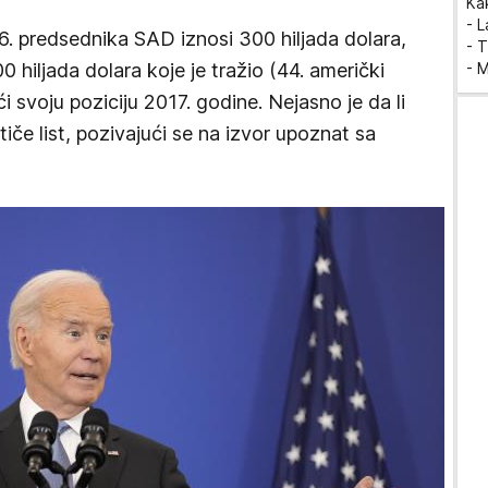
Ka
- 
. predsednika SAD iznosi 300 hiljada dolara,
- T
 hiljada dolara koje je tražio (44. američki
- 
svoju poziciju 2017. godine. Nejasno je da li
tiče list, pozivajući se na izvor upoznat sa