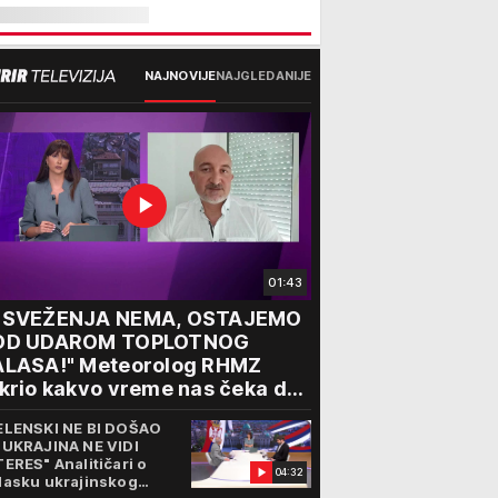
NAJNOVIJE
NAJGLEDANIJE
01:43
OSVEŽENJA NEMA, OSTAJEMO
OD UDAROM TOPLOTNOG
ALASA!" Meteorolog RHMZ
krio kakvo vreme nas čeka do
aja avgusta
ELENSKI NE BI DOŠAO
 UKRAJINA NE VIDI
TERES" Analitičari o
04:32
lasku ukrajinskog