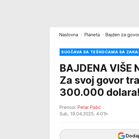
Naslovna
Planeta
Bajden za govor
SUOČAVA SA TEŠKOĆAMA SA ZAKA
BAJDENA VIŠE N
Za svoj govor tr
300.000 dolara
Prenosi:
Petar Pašić
Sub, 19.04.2025. 4:01h
Dodaj