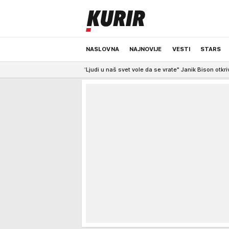
NASLOVNA
NAJNOVIJE
VESTI
STARS
i?
18:27
"Ljudi u naš svet vole da se vrate" Janik Bison otkriva da se uvek os
ODRŽIVA BUDUĆNOST
REGION
NEWS