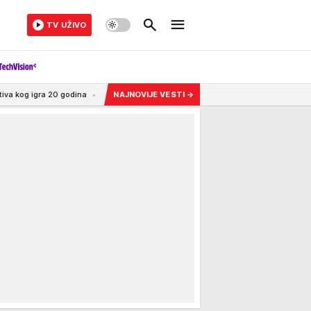
TV UŽIVO
godina
18:16
"MILJANA TRAŽI ZOLU PO ULCINJU"?! Oglasila se Marija Kulić i otkri
NAJNOVIJE VESTI
→