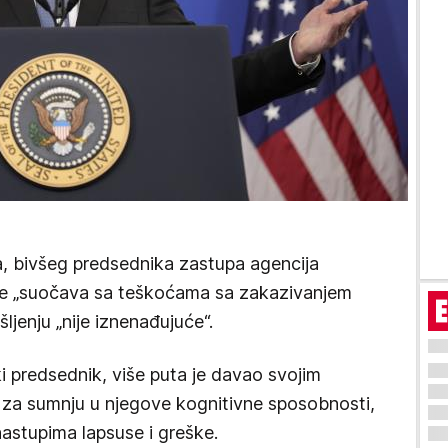
a, bivšeg predsednika zastupa agencija
se „suočava sa teškoćama sa zakazivanjem
jenju „nije iznenađujuće“.
čki predsednik, više puta je davao svojim
 za sumnju u njegove kognitivne sposobnosti,
astupima lapsuse i greške.