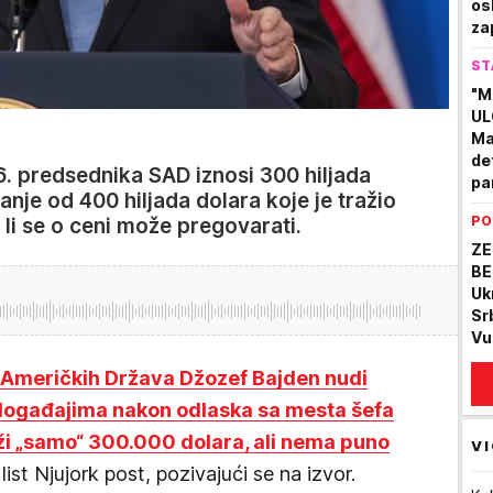
os
za
da
ST
ig
"M
UL
Mar
det
. predsednika SAD iznosi 300 hiljada
par
anje od 400 hiljada dolara koje je tražio
PO
li se o ceni može pregovarati.
ZE
BE
Uk
Sr
Vu
h Američkih Država Džozef Bajden nudi
događajima nakon odlaska sa mesta šefa
aži „samo“ 300.000 dolara, ali nema puno
VI
 list Njujork post, pozivajući se na izvor.