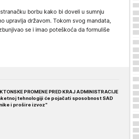
đustranačku borbu kako bi doveli u sumnju
no upravlja državom. Tokom svog mandata,
 zbunjivao se i imao poteškoća da formuliše
EKTONSKE PROMENE PRED KRAJ ADMINISTRACIJE
raketnoj tehnologiji će pojačati sposobnost SAD
ike i prošire izvoz"