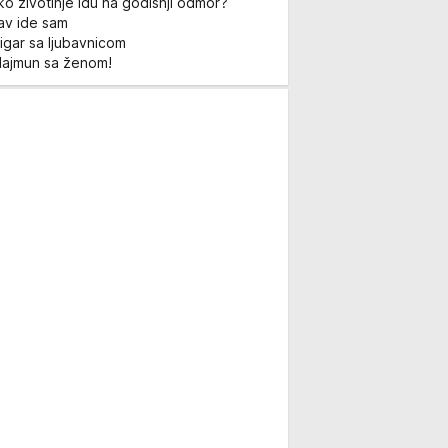
ko životinje idu na godišnji odmor?
Lav ide sam
igar sa ljubavnicom
Majmun sa ženom!