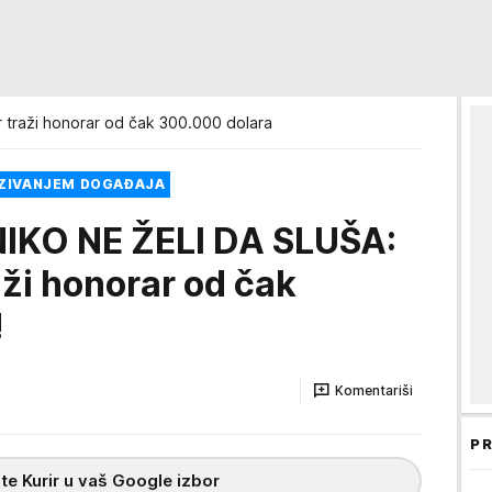
 traži honorar od čak 300.000 dolara
ZIVANJEM DOGAĐAJA
IKO NE ŽELI DA SLUŠA:
aži honorar od čak
!
Komentariši
PR
te Kurir u vaš Google izbor