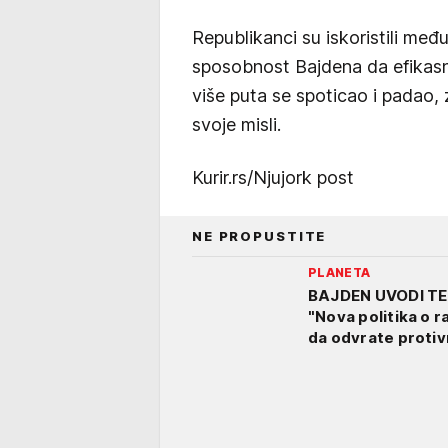
Republikanci su iskoristili me
sposobnost Bajdena da efikas
više puta se spoticao i padao,
svoje misli.
Kurir.rs/Njujork post
NE PROPUSTITE
PLANETA
BAJDEN UVODI T
"Nova politika o 
da odvrate protivn