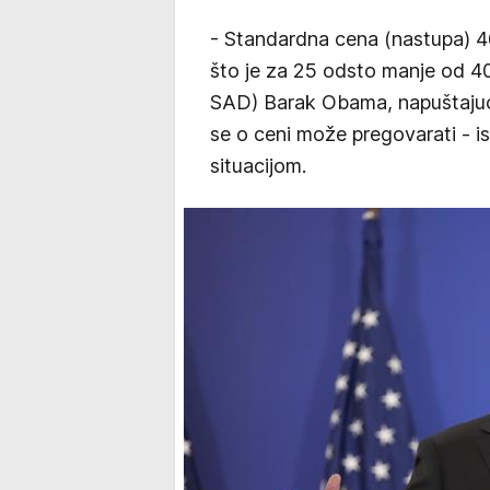
- Standardna cena (nastupa) 46
što je za 25 odsto manje od 400
SAD) Barak Obama, napuštajući 
se o ceni može pregovarati - is
situacijom.