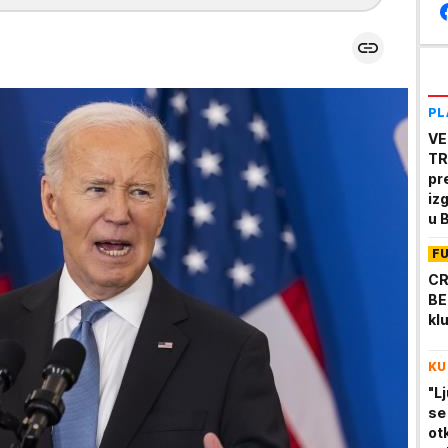
PL
VE
TR
pr
iz
u 
mi
F
CR
BE
kl
KU
"L
se
ot