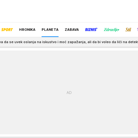
HRONIKA
PLANETA
ZABAVA
lanja na iskustvo i moć zapažanja, ali da bi voleo da liči na detektiva kog igra 20 
IZBOR UREDNIKA