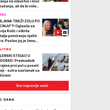
lanja na iskustvo i moć
pažanja, ali da bi voleo
 liči na detektiva kog
ARS
ra 20 godina
ILJANA TRAŽI ZOLU PO
CINJU"?! Oglasila se
ija Kulić i otkrila
alje pomirenja rijaliti
a: Poslao joj je ženu...
LITIKA
LENSKI STIGAO U
OGRAD: Predsednik
rajine prvi put u poseti
biji - sutra sastanak sa
čićem
Sve najnovije vesti
C DANA