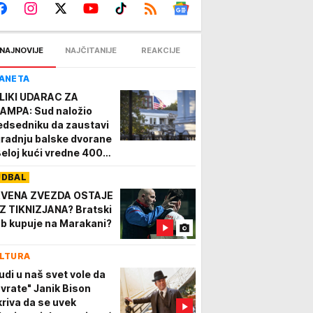
NAJNOVIJE
NAJČITANIJE
REAKCIJE
ANETA
LIKI UDARAC ZA
AMPA: Sud naložio
edsedniku da zaustavi
gradnju balske dvorane
Beloj kući vredne 400
liona dolara
UDBAL
VENA ZVEZDA OSTAJE
Z TIKNIZJANA? Bratski
ub kupuje na Marakani?
LTURA
judi u naš svet vole da
 vrate" Janik Bison
kriva da se uvek