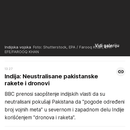
Vidi galeriju
Indijska vojska
Foto: Shutterstock, EPA / Farooq Khan, EPA-
EFE/FAROOQ KHAN
13:27
Indija: Neustralisane pakistanske
rakete i dronovi
BBC prenosi saopštenje indijskih vlasti da su
neutralisani pokušaji Pakistana da "pogode određeni
broj vojnih meta" u severnom i zapadnom delu Indije
korišćenjem "dronova i raketa".