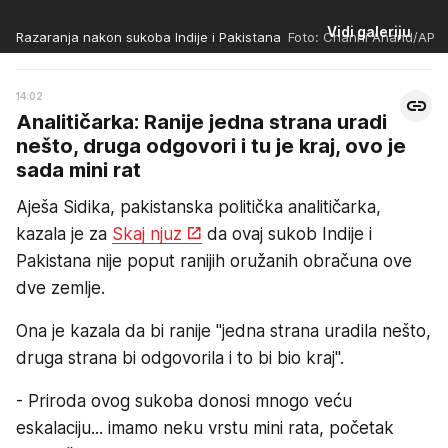
Vidi galeriju
Razaranja nakon sukoba Indije i Pakistana
Foto: Channi Anand/AP
14:02
Analitičarka: Ranije jedna strana uradi
nešto, druga odgovori i tu je kraj, ovo je
sada mini rat
Aješa Sidika, pakistanska politička analitičarka,
kazala je za
Skaj njuz
da ovaj sukob Indije i
Pakistana nije poput ranijih oružanih obračuna ove
dve zemlje.
Ona je kazala da bi ranije "jedna strana uradila nešto,
druga strana bi odgovorila i to bi bio kraj".
- Priroda ovog sukoba donosi mnogo veću
eskalaciju... imamo neku vrstu mini rata, početak