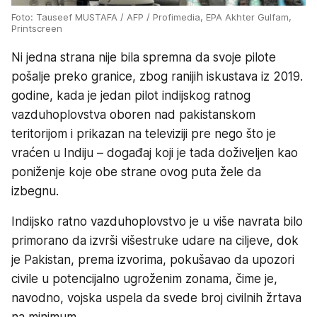
Foto: Tauseef MUSTAFA / AFP / Profimedia, EPA Akhter Gulfam,
Printscreen
Ni jedna strana nije bila spremna da svoje pilote
pošalje preko granice, zbog ranijih iskustava iz 2019.
godine, kada je jedan pilot indijskog ratnog
vazduhoplovstva oboren nad pakistanskom
teritorijom i prikazan na televiziji pre nego što je
vraćen u Indiju – događaj koji je tada doživeljen kao
poniženje koje obe strane ovog puta žele da
izbegnu.
Indijsko ratno vazduhoplovstvo je u više navrata bilo
primorano da izvrši višestruke udare na ciljeve, dok
je Pakistan, prema izvorima, pokušavao da upozori
civile u potencijalno ugroženim zonama, čime je,
navodno, vojska uspela da svede broj civilnih žrtava
na minimum.