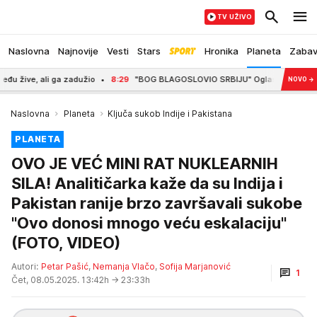
TV UŽIVO
Naslovna
Najnovije
Vesti
Stars
Hronika
Planeta
Zaba
žio
8:29
"BOG BLAGOSLOVIO SRBIJU" Oglasio se Albanac koji je provocirao u 
NOVO
→
Naslovna
Planeta
Ključa sukob Indije i Pakistana
PLANETA
OVO JE VEĆ MINI RAT NUKLEARNIH
SILA! Analitičarka kaže da su Indija i
Pakistan ranije brzo završavali sukobe
"Ovo donosi mnogo veću eskalaciju"
(FOTO, VIDEO)
Autori:
Petar Pašić
,
Nemanja Vlačo
,
Sofija Marjanović
1
Čet, 08.05.2025. 13:42h
→ 23:33h