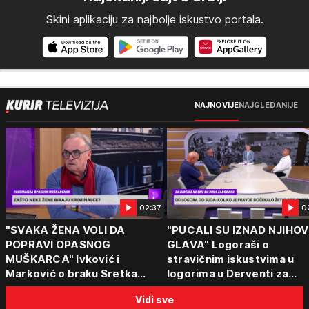
Skini aplikaciju za najbolje iskustvo portala.
NAJNOVIJE
NAJGLEDANIJE
02:37
0
"SVAKA ŽENA VOLI DA
"PUCALI SU IZNAD NJIHOV
POPRAVI OPASNOG
GLAVA" Logoraši o
MUŠKARCA" Ivković i
stravičnim iskustvima u
Marković o braku Sretka
logorima u Derventi za
Kalinića i fenomenu žena koje
emisiju "Puls Srbije vikend
Vidi sve
biraju kriminalce: "Neće sa
"Tada je počela velika