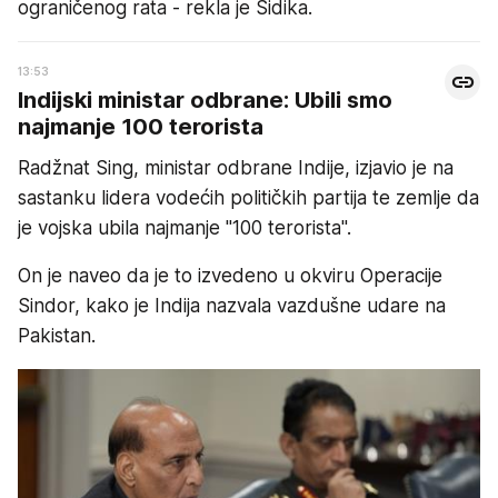
ograničenog rata - rekla je Sidika.
13:53
Indijski ministar odbrane: Ubili smo
najmanje 100 terorista
Radžnat Sing, ministar odbrane Indije, izjavio je na
sastanku lidera vodećih političkih partija te zemlje da
je vojska ubila najmanje "100 terorista".
On je naveo da je to izvedeno u okviru Operacije
Sindor, kako je Indija nazvala vazdušne udare na
Pakistan.