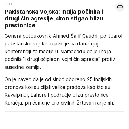
13:13
Pakistanska vojska: Indija počinila i
drugi čin agresije, dron stigao blizu
prestonice
Generalpotpukovnik Ahmed Šarif Čaudri, portparol
pakistanske vojske, izjavio je na današnjoj
konferenciji za medije u Islamabadu da je Indija
počinila "i drugi očigledni vojni čin agresije" protiv
susedne zemlje.
On je naveo da je od sinoć oboreno 25 indijskih
dronova koji su ciljali velike gradova kao što su
Ravalpindi, Lahore i područje blizu prestonice
Karačija, pri čemu je bilo civilnih žrtava i ranjenih.