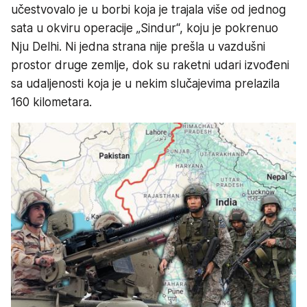
učestvovalo je u borbi koja je trajala više od jednog
sata u okviru operacije „Sindur“, koju je pokrenuo
Nju Delhi. Ni jedna strana nije prešla u vazdušni
prostor druge zemlje, dok su raketni udari izvođeni
sa udaljenosti koja je u nekim slučajevima prelazila
160 kilometara.