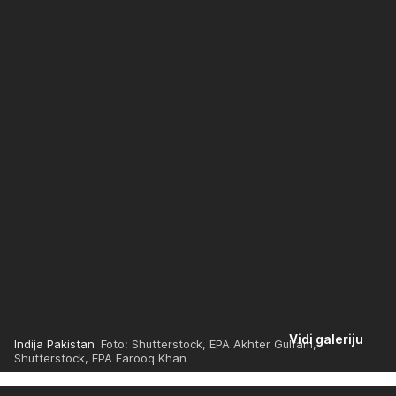
Vidi galeriju
Indija Pakistan
Foto: Shutterstock, EPA Akhter Gulfam,
Shutterstock, EPA Farooq Khan