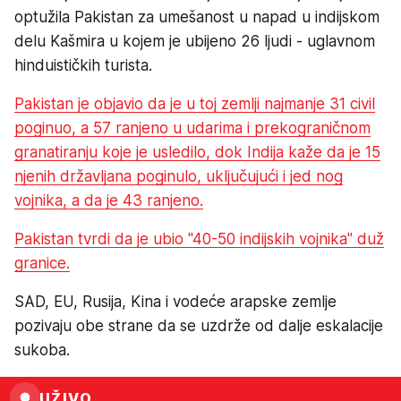
optužila Pakistan za umešanost u napad u indijskom
delu Kašmira u kojem je ubijeno 26 ljudi - uglavnom
hinduističkih turista.
Pakistan je objavio da je u toj zemlji najmanje 31 civil
poginuo, a 57 ranjeno u udarima i prekograničnom
granatiranju koje je usledilo, dok Indija kaže da je 15
njenih državljana poginulo, uključujući i jed nog
vojnika, a da je 43 ranjeno.
Pakistan tvrdi da je ubio "40-50 indijskih vojnika" duž
granice.
SAD, EU, Rusija, Kina i vodeće arapske zemlje
pozivaju obe strane da se uzdrže od dalje eskalacije
sukoba.
UŽIVO