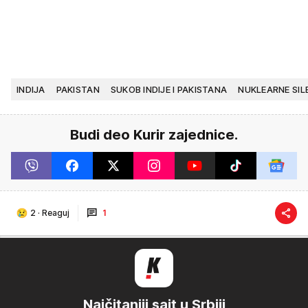
INDIJA
PAKISTAN
SUKOB INDIJE I PAKISTANA
NUKLEARNE SIL
Budi deo Kurir zajednice.
2
·
Reaguj
1
Najčitaniji sajt u Srbiji