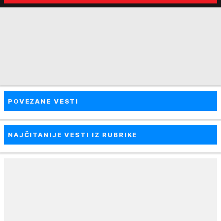
nekim ko nema para"
tortura..."
POVEZANE VESTI
NAJČITANIJE VESTI IZ RUBRIKE