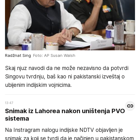
Radžnat Sing
Foto: AP Susan Walsh
Skaj njuz navodi da ne može nezavisno da potvrdi
Singovu tvrdnju, baš kao ni pakistanski izveštaj o
ubijenim indijskim vojnicima.
13:47
Snimak iz Lahorea nakon uništenja PVO
sistema
Na Instragram nalogu indijske NDTV objavljen je
snimak za koji se tvrdi da je načinjen u pakistanskom