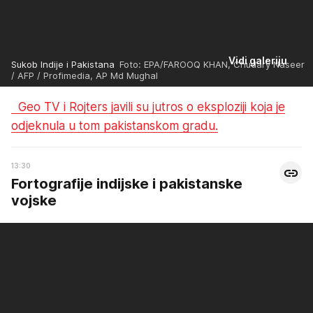
Vidi galeriju
Sukob Indije i Pakistana
Foto: EPA/FAROOQ KHAN, Chudary Naseer
/ AFP / Profimedia, AP Md Mughal
Geo TV i Rojters javili su jutros o eksploziji koja je
odjeknula u tom pakistanskom gradu.
13:30
Fortografije indijske i pakistanske
vojske