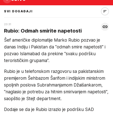
SVI DOGAĐAJI
23:31
Rubio: Odmah smirite napetosti
Šef američke diplomatije Marko Rubio pozvao je
danas Indiju i Pakistan da "odmah smire napetosti" i
pozvao Islamabad da prekine "svaku podršku
terorističkim grupama".
Rubio je u telefonskom razgovoru sa pakistanskim
premijerom Šehbazom Šarifom i indijskim ministrom
spoljnih poslova Subrahmanjamom Džaišankarom,
"naglasio je potrebu za hitnim smirivanjem napetosti",
saopštio je Stejt department.
Dodaje se da je Rubio izrazio je podršku SAD