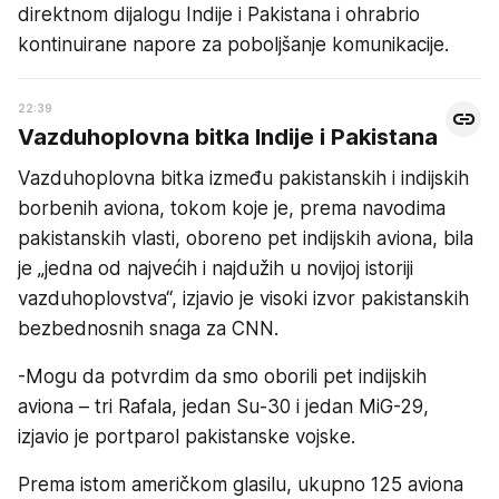
direktnom dijalogu Indije i Pakistana i ohrabrio
kontinuirane napore za poboljšanje komunikacije.
22:39
Vazduhoplovna bitka Indije i Pakistana
Vazduhoplovna bitka između pakistanskih i indijskih
borbenih aviona, tokom koje je, prema navodima
pakistanskih vlasti, oboreno pet indijskih aviona, bila
je „jedna od najvećih i najdužih u novijoj istoriji
vazduhoplovstva“, izjavio je visoki izvor pakistanskih
bezbednosnih snaga za CNN.
-Mogu da potvrdim da smo oborili pet indijskih
aviona – tri Rafala, jedan Su-30 i jedan MiG-29,
izjavio je portparol pakistanske vojske.
Prema istom američkom glasilu, ukupno 125 aviona