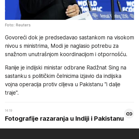
Foto: Reuters
Govoreći dok je predsedavao sastankom na visokom
nivou s ministrima, Modi je naglasio potrebu za
snažnom unutrašnjom koordinacijom i otpornošću.
Ranije je indijski ministar odbrane Radžnat Sing na
sastanku s političkim čelnicima izjavio da indijska
vojna operacija protiv ciljeva u Pakistanu "i dalje
traje".
14:19
Fotografije razaranja u Indiji i Pakistanu