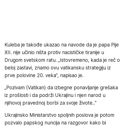
Kuleba je takođe ukazao na navode da je papa Pije
XII. nije učinio ništa protiv nacističke tiranije u
Drugom svetskom ratu. „Istovremeno, kada je reč o
beloj zastavi, znamo ovu vatikansku strategiju iz
prve polovine 20. veka“, napisao je.
„Pozivam (Vatikan) da izbegne ponavljanje grešaka
iz prošlosti i da podrži Ukrajinu i njen narod u
njihovoj pravednoj borbi za svoje živote..“
Ukrajinsko Ministarstvo spoljnih poslova je potom
pozvalo papskog nuncija na razgovor kako bi