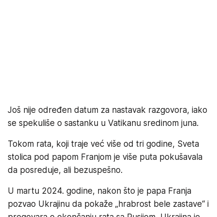
Još nije određen datum za nastavak razgovora, iako
se spekuliše o sastanku u Vatikanu sredinom juna.
Tokom rata, koji traje već više od tri godine, Sveta
stolica pod papom Franjom je više puta pokušavala
da posreduje, ali bezuspešno.
U martu 2024. godine, nakon što je papa Franja
pozvao Ukrajinu da pokaže „hrabrost bele zastave“ i