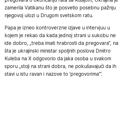
pregovara o okončanju rata sa Rusijom, Ukrajina je
zamerila Vatikanu što je posvetio posebnu pažnju
njegovoj ulozi u Drugom svetskom ratu.
Papa je izneo kontroverzne izjave u intervjuu u
kojem je rekao da kada jednoj strani u sukobu ne
ide dobro, „treba imati hrabrosti da pregovara“, na
šta je ukrajinski ministar spoljnih poslova Dmitro
Kuleba na X odgovorio da jaka osoba u svakom
sporu „stoji na strani dobra, ne pokušavajući da ih
stavi u istu ravan i nazove to 'pregovorima'“.