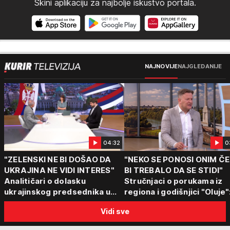
Skini aplikaciju za najbolje iskustvo portala.
NAJNOVIJE
NAJGLEDANIJE
04:32
0
"ZELENSKI NE BI DOŠAO DA
"NEKO SE PONOSI ONIM Č
UKRAJINA NE VIDI INTERES"
BI TREBALO DA SE STIDI"
Analitičari o dolasku
Stručnjaci o porukama iz
ukrajinskog predsednika u
regiona i godišnjici "Oluje"
Beograd: "Srbija može da
"Ponos na stradanje je
Vidi sve
razgovara sa svima"
anticivilizacijska poruka"