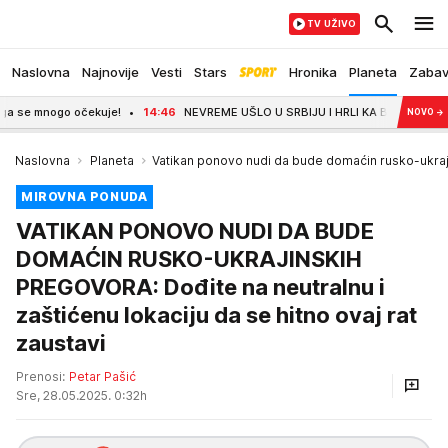
TV UŽIVO
Naslovna
Najnovije
Vesti
Stars
Hronika
Planeta
Zaba
nogo očekuje!
14:46
NEVREME UŠLO U SRBIJU I HRLI KA BEOGRADU! Kiša i olujni
NOVO
→
Naslovna
Planeta
Vatikan ponovo nudi da bude domaćin rusko-ukra
MIROVNA PONUDA
VATIKAN PONOVO NUDI DA BUDE
DOMAĆIN RUSKO-UKRAJINSKIH
PREGOVORA: Dođite na neutralnu i
zaštićenu lokaciju da se hitno ovaj rat
zaustavi
Prenosi:
Petar Pašić
Sre, 28.05.2025. 0:32h