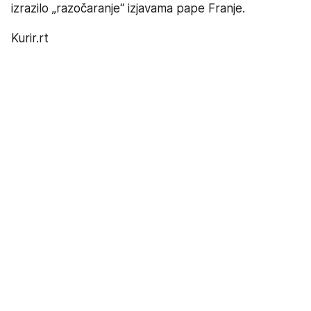
izrazilo „razočaranje“ izjavama pape Franje.
Kurir.rt