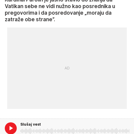
Vatikan sebe ne vidi nužno kao posrednika u
pregovorima i da posredovanje „moraju da
zatraže obe strane“.
Slušaj vest