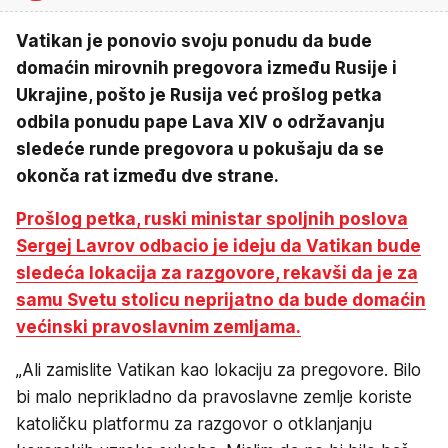
Vatikan je ponovio svoju ponudu da bude
domaćin mirovnih pregovora između Rusije i
Ukrajine, pošto je Rusija već prošlog petka
odbila ponudu pape Lava XIV o održavanju
sledeće runde pregovora u pokušaju da se
okonča rat između dve strane.
Prošlog petka, ruski ministar spoljnih poslova
Sergej Lavrov odbacio je ideju da Vatikan bude
sledeća lokacija za razgovore, rekavši da je za
samu Svetu stolicu neprijatno da bude domaćin
većinski pravoslavnim zemljama.
„Ali zamislite Vatikan kao lokaciju za pregovore. Bilo
bi malo neprikladno da pravoslavne zemlje koriste
katoličku platformu za razgovor o otklanjanju