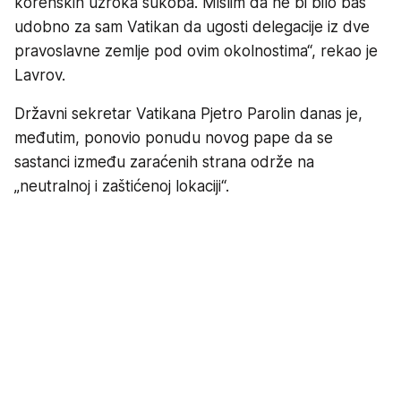
korenskih uzroka sukoba. Mislim da ne bi bilo baš
udobno za sam Vatikan da ugosti delegacije iz dve
pravoslavne zemlje pod ovim okolnostima“, rekao je
Lavrov.
Državni sekretar Vatikana Pjetro Parolin danas je,
međutim, ponovio ponudu novog pape da se
sastanci između zaraćenih strana održe na
„neutralnoj i zaštićenoj lokaciji“.