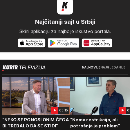
Najčitaniji sajt u Srbiji
Skini aplikaciju za najbolje iskustvo portala.
NAJNOVIJE
NAJGLEDANIJE
03:15
0
"NEKO SE PONOSI ONIM ČEGA
"Nema restrikcija, ali
BI TREBALO DA SE STIDI"
potrošnja je problem"