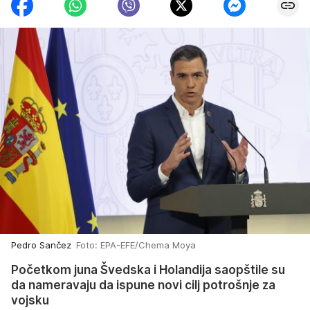
Pedro Sančez
Foto: EPA-EFE/Chema Moya
Početkom juna Švedska i Holandija saopštile su
da nameravaju da ispune novi cilj potrošnje za
vojsku