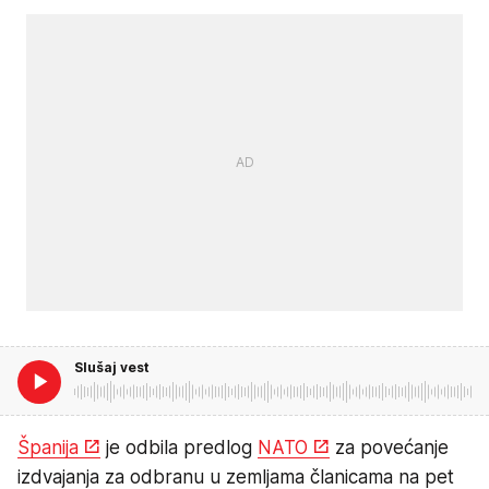
Slušaj vest
Španija
je odbila predlog
NATO
za povećanje
izdvajanja za odbranu u zemljama članicama na pet