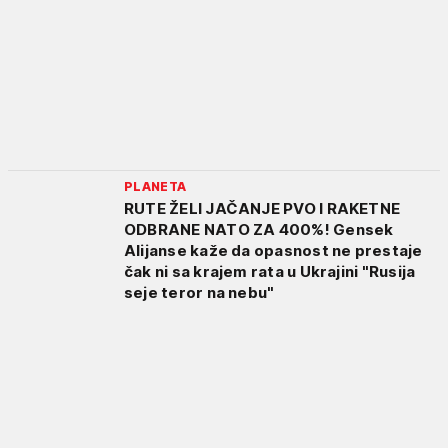
PLANETA
RUTE ŽELI JAČANJE PVO I RAKETNE
ODBRANE NATO ZA 400%! Gensek
Alijanse kaže da opasnost ne prestaje
čak ni sa krajem rata u Ukrajini "Rusija
seje teror na nebu"