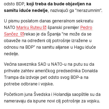
odsto BDP,
koji treba da bude objavljen na
samitu iduće nedelje
, nazivajući ga "nerazumnim".
U pismu poslatom danas generalnom sekreatu
NATO
Marku Ruteu
španski premijer
Pedro
Sančez
rekao je da Španija "ne može da se
obaveže na određeni cilj potrošnje izražene u
odnosu na BDP" na samitu alijanse u Hagu iduće
nedelje.
Većina saveznika SAD u NATO-u na putu su da
prihvate zahtev američkog predsednika Donalda
Trampa da izdvoje pet odsto svog BDP-a na
potrebe odbrane i vojske.
Početkom juna Švedska i Holandija saopštile su da
nameravaju da ispune novi cilj potrošnje za vojsku.