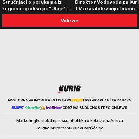
Stručnjaci o porukama iz
Direktor Vodovoda za Kuri
regiona i godišnjici "Oluje":
TV o snabdevanju tokom
"Ponos na stradanje je
toplotnog talasa - Poznat
Vidi sve
anticivilizacijska poruka"
kakva je situacija sa vodo
Kurir
NASLOVNA
NAJNOVIJE
VESTI
STARS
HRONIKA
PLANETA
ZABAVA
ODRŽIVA BUDUĆNOST
REGION
NEWS
Marketing
Kontakt
Impressum
Politika o kolačićima
Arhiva
Politika privatnosti
Uslovi korišćenja