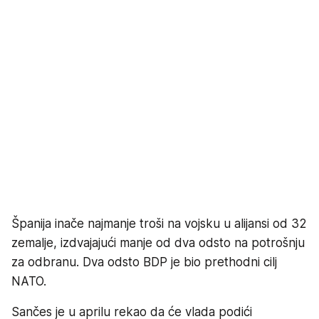
Španija inače najmanje troši na vojsku u alijansi od 32
zemalje, izdvajajući manje od dva odsto na potrošnju
za odbranu. Dva odsto BDP je bio prethodni cilj
NATO.
Sančes je u aprilu rekao da će vlada podići