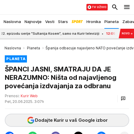
TV UŽIVO
Naslovna
Najnovije
Vesti
Stars
Hronika
Planeta
Zaba
zodu serije "Sultanija Kosem", samo na Kurir televiziji
12:05
KIMOVI VOJNICI
NOVO
→
Naslovna
Planeta
Španija odbacuje najavljeno NATO povećanje izd
PLANETA
ŠPANCI JASNI, SMATRAJU DA JE
NERAZUMNO: Ništa od najavljenog
povećanja izdvajanja za odbranu
Prenosi:
Kurir Web
Pet, 20.06.2025. 3:07h
Dodajte Kurir u vaš Google izbor