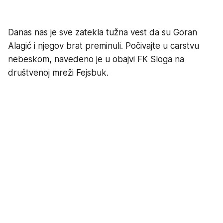
Danas nas je sve zatekla tužna vest da su Goran
Alagić i njegov brat preminuli. Počivajte u carstvu
nebeskom, navedeno je u obajvi FK Sloga na
društvenoj mreži Fejsbuk.