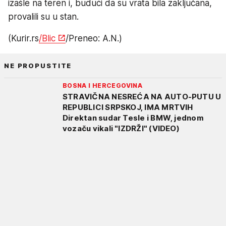
izašle na teren i, budući da su vrata bila zaključana,
provalili su u stan.
(Kurir.rs
/Blic
/Preneo: A.N.)
NE PROPUSTITE
BOSNA I HERCEGOVINA
STRAVIČNA NESREĆA NA AUTO-PUTU U
REPUBLICI SRPSKOJ, IMA MRTVIH
Direktan sudar Tesle i BMW, jednom
vozaču vikali "IZDRŽI" (VIDEO)