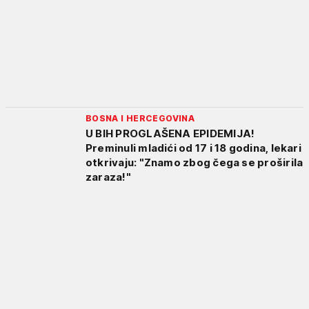
BOSNA I HERCEGOVINA
U BIH PROGLAŠENA EPIDEMIJA!
Preminuli mladići od 17 i 18 godina, lekari
otkrivaju: "Znamo zbog čega se proširila
zaraza!"