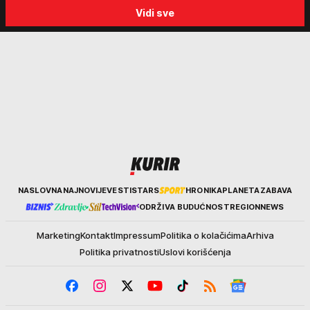
posete Beogradu
kakvo vreme nas čeka do
Vidi sve
kraja avgusta
Kurir
NASLOVNA
NAJNOVIJE
VESTI
STARS
HRONIKA
PLANETA
ZABAVA
ODRŽIVA BUDUĆNOST
REGION
NEWS
Marketing
Kontakt
Impressum
Politika o kolačićima
Arhiva
Politika privatnosti
Uslovi korišćenja