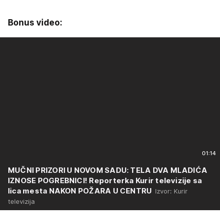
Bonus video:
01:14
MUČNI PRIZORI U NOVOM SADU: TELA DVA MLADIĆA
IZNOSE POGREBNICI! Reporterka Kurir televizije sa
lica mesta NAKON POŽARA U CENTRU
Izvor: Kurir
televizija