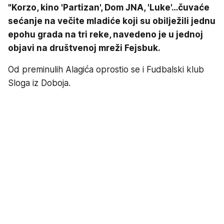
"Korzo, kino 'Partizan', Dom JNA, 'Luke'…čuvaće
sećanje na večite mladiće koji su obilježili jednu
epohu grada na tri reke, navedeno je u jednoj
objavi na društvenoj mreži Fejsbuk.
Od preminulih Alagića oprostio se i Fudbalski klub
Sloga iz Doboja.