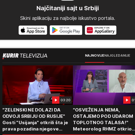
Najčitaniji sajt u Srbiji
Skini aplikaciju za najbolje iskustvo portala.
NAJNOVIJE
NAJGLEDANIJE
03:20
0
"ZELENSKI NE DOLAZI DA
"OSVEŽENJA NEMA,
ODVOJI SRBIJU OD RUSIJE"
OSTAJEMO POD UDAROM
Gosti "Usijanja" otkrili šta je
TOPLOTNOG TALASA!"
prava pozadina njegove
Meteorolog RHMZ otkrio