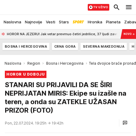
TV UŽIVO
Naslovna
Najnovije
Vesti
Stars
Hronika
Planeta
Zaba
ROR NA JEZERU! Jak vetar prevrnuo četiri jedrilice, 37 ljudi završilo u vodi, među 
NOVO
→
BOSNA I HERCEGOVINA
CRNA GORA
SEVERNA MAKEDONIJA
H
Naslovna
Region
Bosna i Hercegovina
Tela dvojice braće pronađ
HOROR U DOBOJU
STANARI SU PRIJAVILI DA SE ŠIRI
NEPRIJATAN MIRIS: Ekipe su izašle na
teren, a onda su ZATEKLE UŽASAN
PRIZOR (FOTO)
Pon, 22.07.2024. 19:25h
→ 19:42h