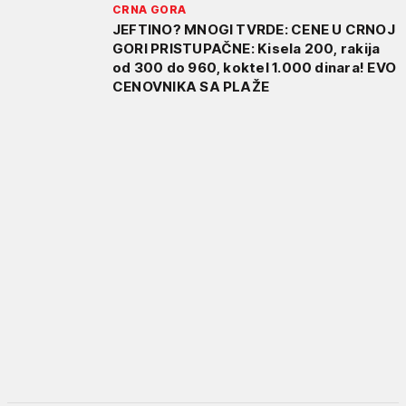
CRNA GORA
JEFTINO? MNOGI TVRDE: CENE U CRNOJ
GORI PRISTUPAČNE: Kisela 200, rakija
od 300 do 960, koktel 1.000 dinara! EVO
CENOVNIKA SA PLAŽE