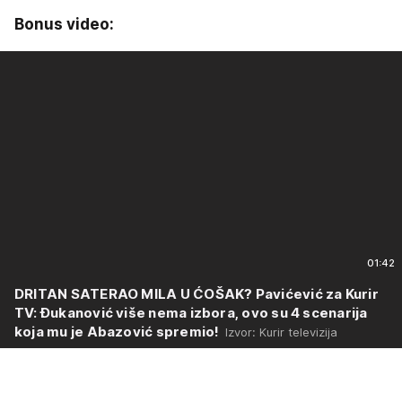
Bonus video:
01:42
DRITAN SATERAO MILA U ĆOŠAK? Pavićević za Kurir
TV: Đukanović više nema izbora, ovo su 4 scenarija
koja mu je Abazović spremio!
Izvor: Kurir televizija