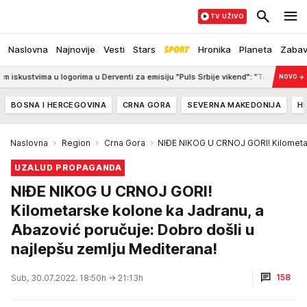
TV UŽIVO
Naslovna
Najnovije
Vesti
Stars
Hronika
Planeta
Zaba
ma u logorima u Derventi za emisiju "Puls Srbije vikend": "Tada je počela velika 
NOVO
→
BOSNA I HERCEGOVINA
CRNA GORA
SEVERNA MAKEDONIJA
H
Naslovna
Region
Crna Gora
NIĐE NIKOG U CRNOJ GORI! Kilometars
UZALUD PROPAGANDA
NIĐE NIKOG U CRNOJ GORI!
Kilometarske kolone ka Jadranu, a
Abazović poručuje: Dobro došli u
najlepšu zemlju Mediterana!
158
Sub, 30.07.2022. 18:50h
→ 21:13h