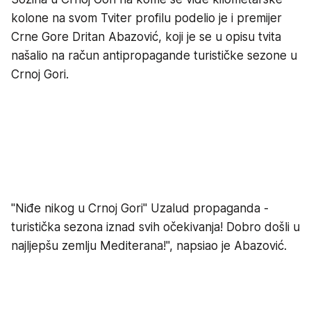
kolone na svom Tviter profilu podelio je i premijer
Crne Gore Dritan Abazović, koji je se u opisu tvita
našalio na račun antipropagande turističke sezone u
Crnoj Gori.
"Niđe nikog u Crnoj Gori" Uzalud propaganda -
turistička sezona iznad svih očekivanja! Dobro došli u
najljepšu zemlju Mediterana!", napsiao je Abazović.