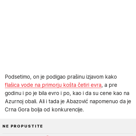
Podsetimo, on je podigao prašinu izjavom kako
flašica vode na primorju košta četiri evra
, a pre
godinu i po je bila evro i po, kao i da su cene kao na
Azurnoj obali. Ali i tada je Abazović napomenuo da je
Crna Gora bolja od konkurencije.
NE PROPUSTITE