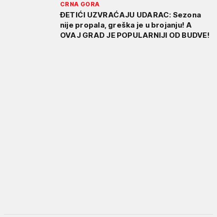
CRNA GORA
ĐETIĆI UZVRAĆAJU UDARAC: Sezona
nije propala, greška je u brojanju! A
OVAJ GRAD JE POPULARNIJI OD BUDVE!