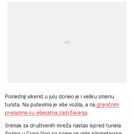
Poslednji vikend u julu doneo je i veliku smenu
turista. Na putevima je više vozila, a na
graničnim
prelazima su višesatna zadržavanja
.
Snimak sa društvenih mreža nastao ispred tunela
Sozina u Crnoj Gori na kome se
vide kilometarske