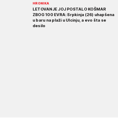
HRONIKA
LETOVANJE JOJ POSTALO KOŠMAR
ZBOG 100 EVRA: Srpkinja (26) uhapšena
u baru na plaži u Ulcinju, a evo šta se
desilo