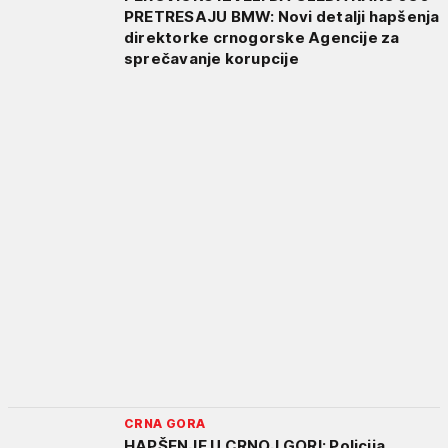
PRETRESAJU BMW: Novi detalji hapšenja
direktorke crnogorske Agencije za
sprečavanje korupcije
CRNA GORA
HAPŠENJE U CRNOJ GORI: Policija