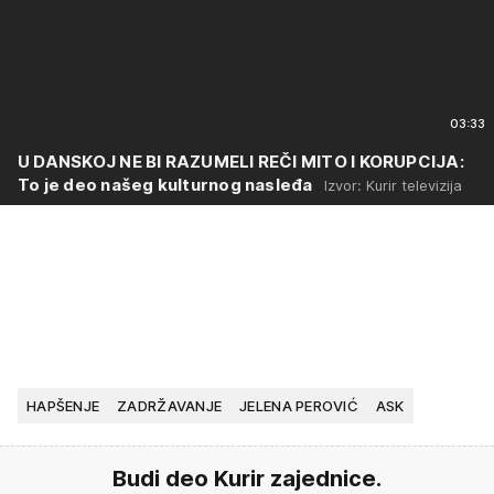
03:33
U DANSKOJ NE BI RAZUMELI REČI MITO I KORUPCIJA:
To je deo našeg kulturnog nasleđa
Izvor: Kurir televizija
HAPŠENJE
ZADRŽAVANJE
JELENA PEROVIĆ
ASK
Budi deo Kurir zajednice.