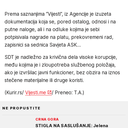
Prema saznanjima “Vijesti”, iz Agencije je izuzeta
dokumentacija koja se, pored ostalog, odnosi i na
putne naloge, ali i na odluke kojima je sebi
potpisivala nagrade na platu, prekovremeni rad,
zapisnici sa sednica Savjeta ASK…
SDT je nadležno za krivična dela visoke korupcije,
među kojima je i zloupotreba službenog položaja,
ako je izvršilac javni funkcioner, bez obzira na iznos
stečene materijalne ili druge koristi.
(Kurir.rs/
Vijesti.me
/ Preneo: T.A.)
NE PROPUSTITE
CRNA GORA
STIGLA NA SASLUŠANJE: Jelena