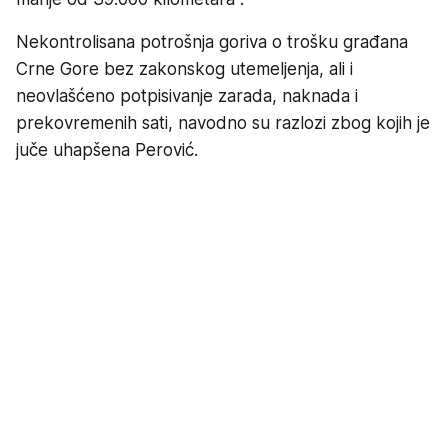
Nekontrolisana potrošnja goriva o trošku građana
Crne Gore bez zakonskog utemeljenja, ali i
neovlašćeno potpisivanje zarada, naknada i
prekovremenih sati, navodno su razlozi zbog kojih je
juče uhapšena Perović.