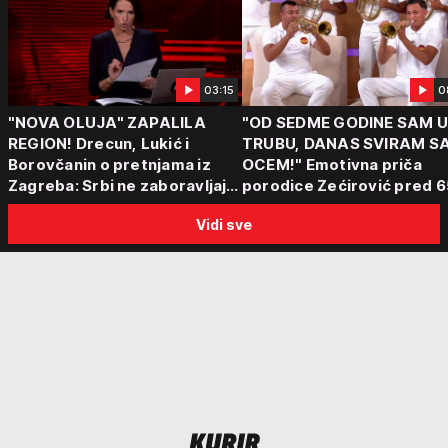
03:15
0
"NOVA OLUJA" ZAPALILA
"OD SEDME GODINE SAM 
REGION! Drecun, Lukić i
TRUBU, DANAS SVIRAM S
Borovčanin o pretnjama iz
OCEM!" Emotivna priča
Zagreba: Srbi ne zaboravljaju
porodice Zećirović pred 6
progon
Sabor trubača u Guči
Vidi sve