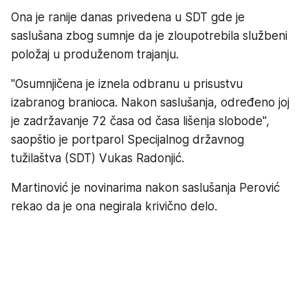
Ona je ranije danas privedena u SDT gde je
saslušana zbog sumnje da je zloupotrebila službeni
položaj u produženom trajanju.
"Osumnjičena je iznela odbranu u prisustvu
izabranog branioca. Nakon saslušanja, određeno joj
je zadržavanje 72 časa od časa lišenja slobode",
saopštio je portparol Specijalnog državnog
tužilaštva (SDT) Vukas Radonjić.
Martinović je novinarima nakon saslušanja Perović
rekao da je ona negirala krivično delo.