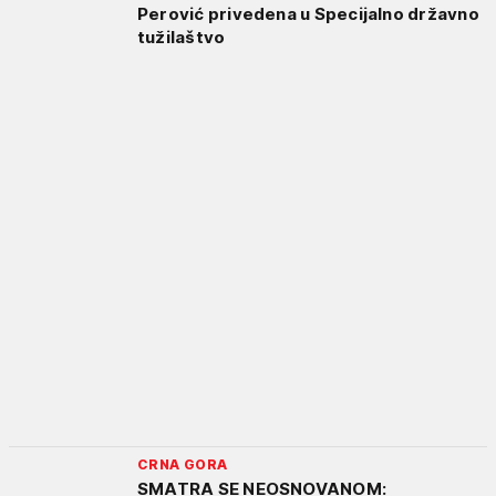
Perović privedena u Specijalno državno
tužilaštvo
CRNA GORA
SMATRA SE NEOSNOVANOM: