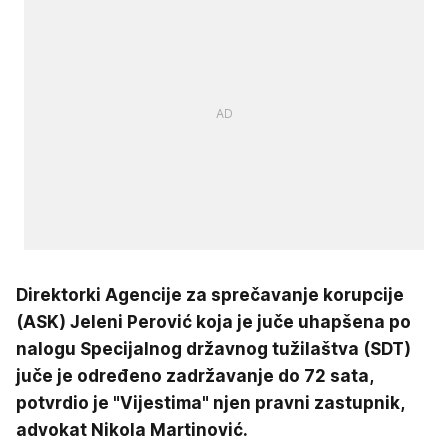
Direktorki Agencije za sprečavanje korupcije
(ASK) Jeleni Perović koja je juče uhapšena po
nalogu Specijalnog državnog tužilaštva (SDT)
juče je određeno zadržavanje do 72 sata,
potvrdio je "Vijestima" njen pravni zastupnik,
advokat Nikola Martinović.