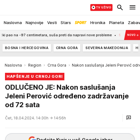
TV UŽIVO
Naslovna
Najnovije
Vesti
Stars
Hronika
Planeta
Zaba
na -97 centimetara, suša preti da napravi nove probleme
5:21
NOVI IME U EV
NOVO
→
BOSNA I HERCEGOVINA
CRNA GORA
SEVERNA MAKEDONIJA
H
Naslovna
Region
Crna Gora
Nakon saslušanja Jeleni Perović odr
HAPŠENJE U CRNOJ GORI
ODLUČENO JE: Nakon saslušanja
Jeleni Perović određeno zadržavanje
od 72 sata
Čet, 18.04.2024. 14:30h
→ 14:56h
Dodajte Kurir u vaš Google izbor