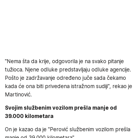
"Nema šta da krije, odgovorila je na svako pitanje
tužioca. Njene odluke predstavljaju odluke agencije.
Pošto je zadržavanje određeno juče sada čekamo
kada će ona biti privedena istražnom sudiji", rekao je
Martinović.
Svojim službenim vozilom prešla manje od
39.000 kilometara
On je kazao da je "Perović službenim vozilom prešla
manje od 39.000 kilometara".