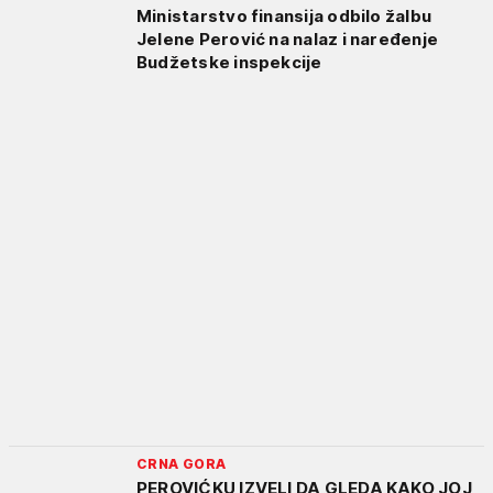
Ministarstvo finansija odbilo žalbu
Jelene Perović na nalaz i naređenje
Budžetske inspekcije
CRNA GORA
PEROVIĆKU IZVELI DA GLEDA KAKO JOJ