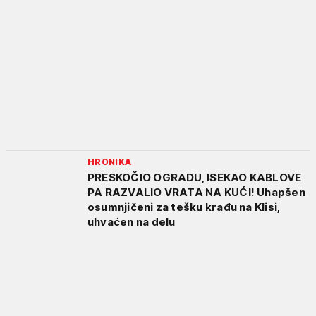
HRONIKA
PRESKOČIO OGRADU, ISEKAO KABLOVE
PA RAZVALIO VRATA NA KUĆI! Uhapšen
osumnjičeni za tešku krađu na Klisi,
uhvaćen na delu