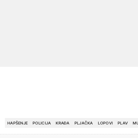
HAPŠENJE
POLICIJA
KRAĐA
PLJAČKA
LOPOVI
PLAV
M