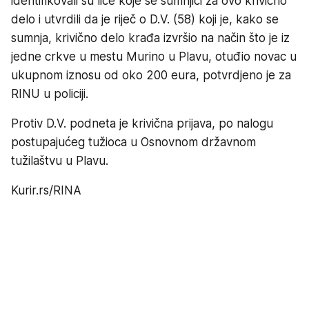
identifikovali su lice koje se sumnjiči za ovo krivično
delo i utvrdili da je riječ o D.V. (58) koji je, kako se
sumnja, krivično delo krađa izvršio na način što je iz
jedne crkve u mestu Murino u Plavu, otuđio novac u
ukupnom iznosu od oko 200 eura, potvrdjeno je za
RINU u policiji.
Protiv D.V. podneta je krivična prijava, po nalogu
postupajućeg tužioca u Osnovnom državnom
tužilaštvu u Plavu.
Kurir.rs/RINA