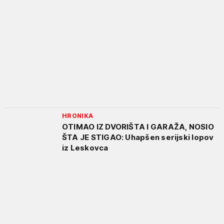
HRONIKA
OTIMAO IZ DVORIŠTA I GARAŽA, NOSIO
ŠTA JE STIGAO: Uhapšen serijski lopov
iz Leskovca