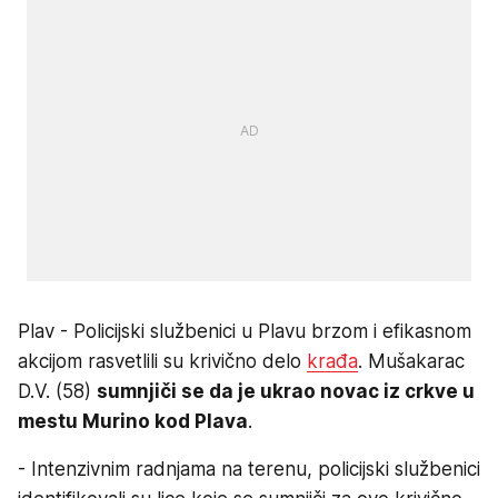
Plav - Policijski službenici u Plavu brzom i efikasnom
akcijom rasvetlili su krivično delo
krađa
. Mušakarac
D.V. (58)
sumnjiči se da je ukrao novac iz crkve u
mestu Murino kod Plava
.
- Intenzivnim radnjama na terenu, policijski službenici