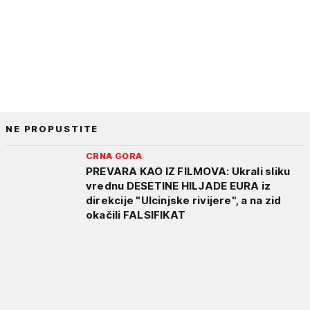
NE PROPUSTITE
CRNA GORA
PREVARA KAO IZ FILMOVA: Ukrali sliku
vrednu DESETINE HILJADE EURA iz
direkcije "Ulcinjske rivijere", a na zid
okačili FALSIFIKAT