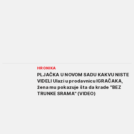
HRONIKA
PLJAČKA U NOVOM SADU KAKVU NISTE
VIDELI Ulazi u prodavnicu IGRAČAKA,
žena mu pokazuje šta da krade "BEZ
TRUNKE SRAMA" (VIDEO)