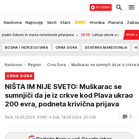
TV UŽIVO
Naslovna
Najnovije
Vesti
Stars
Hronika
Planeta
Zaba
i Saturn ih vraća nerešenim pitanjima
10:15
Letnja obrok salata sa pasuljem p
NOVO
→
BOSNA I HERCEGOVINA
CRNA GORA
SEVERNA MAKEDONIJA
H
Naslovna
Region
Crna Gora
Muškarac se sumnjiči da je iz crkve 
CRNA GORA
NIŠTA IM NIJE SVETO: Muškarac se
sumnjiči da je iz crkve kod Plava ukrao
200 evra, podneta krivična prijava
1
Ned, 19.05.2024. 3:06h
→ Sub, 18.05.2024. 20:33h
Dodajte Kurir u vaš Google izbor