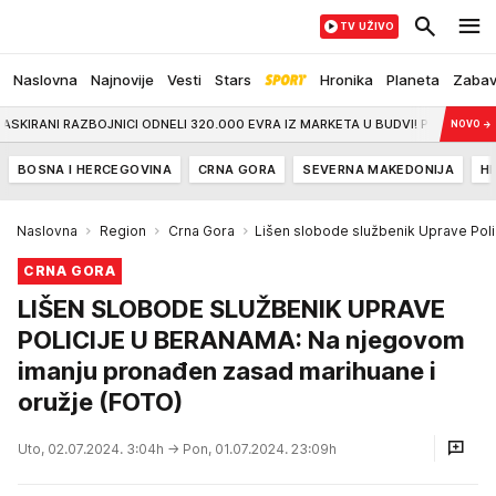
TV UŽIVO
Naslovna
Najnovije
Vesti
Stars
Hronika
Planeta
Zaba
I RAZBOJNICI ODNELI 320.000 EVRA IZ MARKETA U BUDVI! Pištoljem zapretili pos
NOVO
→
BOSNA I HERCEGOVINA
CRNA GORA
SEVERNA MAKEDONIJA
H
Naslovna
Region
Crna Gora
Lišen slobode službenik Uprave Poli
CRNA GORA
LIŠEN SLOBODE SLUŽBENIK UPRAVE
POLICIJE U BERANAMA: Na njegovom
imanju pronađen zasad marihuane i
oružje (FOTO)
Uto, 02.07.2024. 3:04h
→ Pon, 01.07.2024. 23:09h