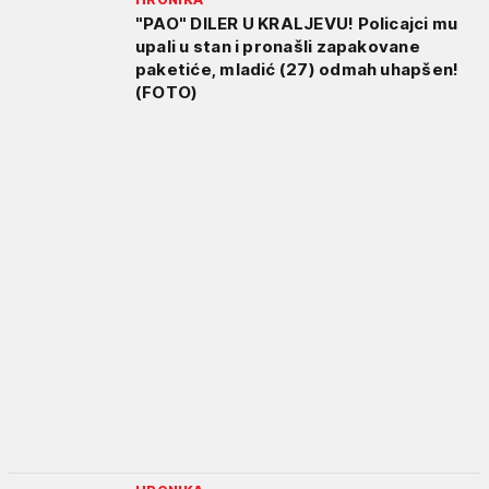
"PAO" DILER U KRALJEVU! Policajci mu
upali u stan i pronašli zapakovane
paketiće, mladić (27) odmah uhapšen!
(FOTO)