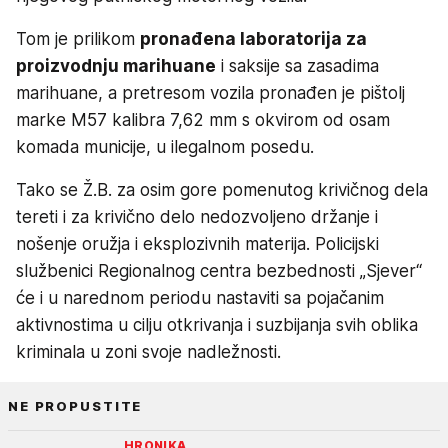
Tom je prilikom
pronađena laboratorija za
proizvodnju marihuane
i saksije sa zasadima
marihuane, a pretresom vozila pronađen je pištolj
marke M57 kalibra 7,62 mm s okvirom od osam
komada municije, u ilegalnom posedu.
Tako se Ž.B. za osim gore pomenutog krivičnog dela
tereti i za krivično delo nedozvoljeno držanje i
nošenje oružja i eksplozivnih materija. Policijski
službenici Regionalnog centra bezbednosti „Sjever“
će i u narednom periodu nastaviti sa pojačanim
aktivnostima u cilju otkrivanja i suzbijanja svih oblika
kriminala u zoni svoje nadležnosti.
NE PROPUSTITE
HRONIKA