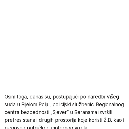
Osim toga, danas su, postupajući po naredbi Višeg
suda u Bijelom Polju, policijski službenici Regionalnog
centra bezbednosti „Sjever“ u Beranama izvršili
pretres stana i drugih prostorija koje koristi Ž.B. kao i
njegovog putničkog motornog vozila.