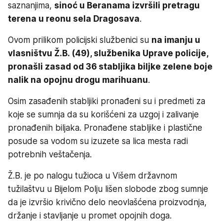
saznanjima,
sinoć u Beranama izvršili pretragu
terena u reonu sela Dragosava
.
Ovom prilikom policijski službenici su
na imanju u
vlasništvu Ž.B. (49), službenika Uprave policije,
pronašli zasad od 36 stabljika biljke zelene boje
nalik na opojnu drogu marihuanu
.
Osim zasađenih stabljiki pronađeni su i predmeti za
koje se sumnja da su korišćeni za uzgoj i zalivanje
pronađenih biljaka. Pronađene stabljike i plastične
posude sa vodom su izuzete sa lica mesta radi
potrebnih veštačenja.
Ž.B. je po nalogu tužioca u Višem državnom
tužilaštvu u Bijelom Polju lišen slobode zbog sumnje
da je izvršio krivično delo neovlašćena proizvodnja,
držanje i stavljanje u promet opojnih doga.