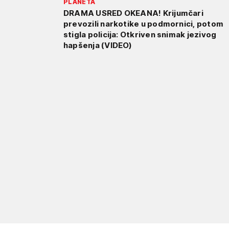
PLANETA
DRAMA USRED OKEANA! Krijumčari
prevozili narkotike u podmornici, potom
stigla policija: Otkriven snimak jezivog
hapšenja (VIDEO)