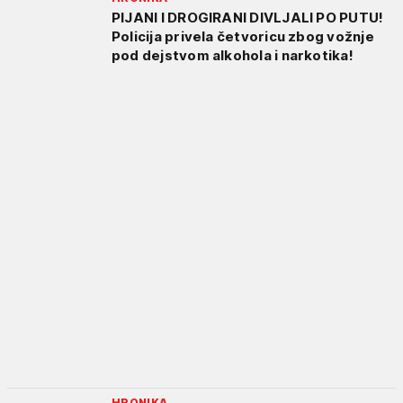
PIJANI I DROGIRANI DIVLJALI PO PUTU!
Policija privela četvoricu zbog vožnje
pod dejstvom alkohola i narkotika!
HRONIKA