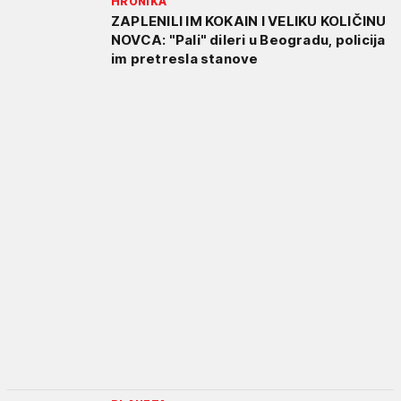
HRONIKA
ZAPLENILI IM KOKAIN I VELIKU KOLIČINU
NOVCA: "Pali" dileri u Beogradu, policija
im pretresla stanove