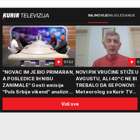
NAJNOVIJE
NAJGLEDANIJE
01:52
0
"NOVAC IM JE BIO PRIMARAN,
NOVI PIK VRUĆINE STIŽE U
A POSLEDICE IH NISU
AVGUSTU, ALI 40°C NE BI
ZANIMALE" Gosti emisije
TREBALO DA SE PONOVI:
"Puls Srbije vikend" analizirali
Meteorolog za Kurir TV
slučajeve koji su potresli
objasnio šta nas čeka: "Š
Vidi sve
Srbiju: Zločin se ne isplati
za ozbiljne padavine su ma