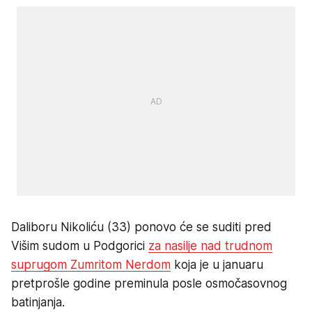
Daliboru Nikoliću (33) ponovo će se suditi pred
Višim sudom u Podgorici
za nasilje nad trudnom
suprugom Zumritom Nerdom
koja je u januaru
pretprošle godine preminula posle osmočasovnog
batinjanja.