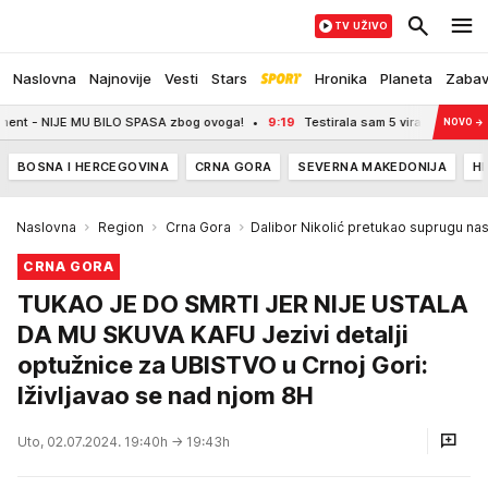
TV UŽIVO
Naslovna
Najnovije
Vesti
Stars
Hronika
Planeta
Zaba
E MU BILO SPASA zbog ovoga!
9:19
Testirala sam 5 viralnih tehnika za kuvanj
NOVO
→
BOSNA I HERCEGOVINA
CRNA GORA
SEVERNA MAKEDONIJA
H
Naslovna
Region
Crna Gora
Dalibor Nikolić pretukao suprugu na
CRNA GORA
TUKAO JE DO SMRTI JER NIJE USTALA
DA MU SKUVA KAFU Jezivi detalji
optužnice za UBISTVO u Crnoj Gori:
Iživljavao se nad njom 8H
Uto, 02.07.2024. 19:40h
→ 19:43h