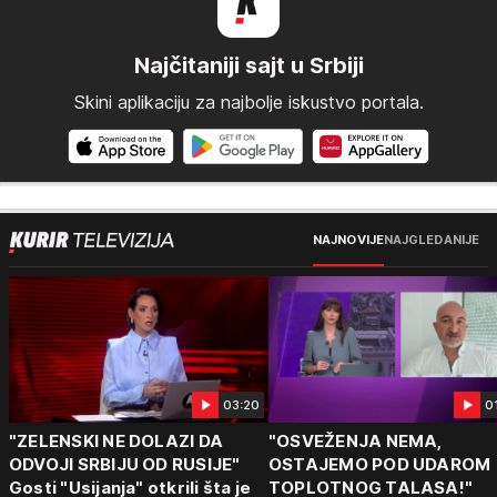
Najčitaniji sajt u Srbiji
Skini aplikaciju za najbolje iskustvo portala.
NAJNOVIJE
NAJGLEDANIJE
03:20
0
"ZELENSKI NE DOLAZI DA
"OSVEŽENJA NEMA,
ODVOJI SRBIJU OD RUSIJE"
OSTAJEMO POD UDAROM
Gosti "Usijanja" otkrili šta je
TOPLOTNOG TALASA!"