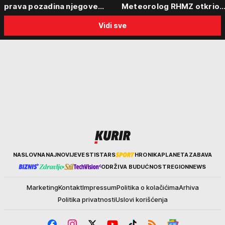
prava pozadina njegove
Meteorolog RHMZ otkrio
posete Beogradu
kakvo vreme nas čeka do
Vidi sve
kraja avgusta
Kurir
NASLOVNA
NAJNOVIJE
VESTI
STARS
HRONIKA
PLANETA
ZABAVA
ODRŽIVA BUDUĆNOST
REGION
NEWS
Marketing
Kontakt
Impressum
Politika o kolačićima
Arhiva
Politika privatnosti
Uslovi korišćenja