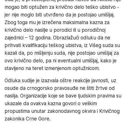
mogao biti optužen za krivično delo teško ubistvo -
jer nije moglo biti utvrđeno da je postojao umišljaj.
Zbog toga mu je izrečena maksimalna kazna za
krivično delo nasilje u porodici ili u porodičnoj
zajednici – 12 godina. Obrazlažući odluku da ne
prihvati kvalifikaciju teškog ubistva, iz Višeg suda su
kazali da, po mišljenju suda, nije postojao umišljaj za
ovo krivično delo, pa ni eventualni umišljaj, kako je
stavljeno na teret izmenjenom optužnicom.
Odluka sudije je izazvala oštre reakcije javnosti, uz
osude da crnogorsko pravosuđe ne štiti žrtve od
nasilja. Organizacije koje se bave ljudskim pravima su
ukazale da ovakva kazna govori o velikim
propustima unutar zakonodavnog okvira i Krivičnog
zakonika Crne Gore.