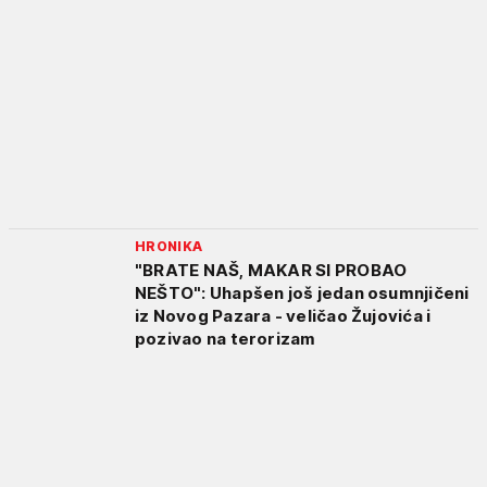
HRONIKA
"BRATE NAŠ, MAKAR SI PROBAO
NEŠTO": Uhapšen još jedan osumnjičeni
iz Novog Pazara - veličao Žujovića i
pozivao na terorizam