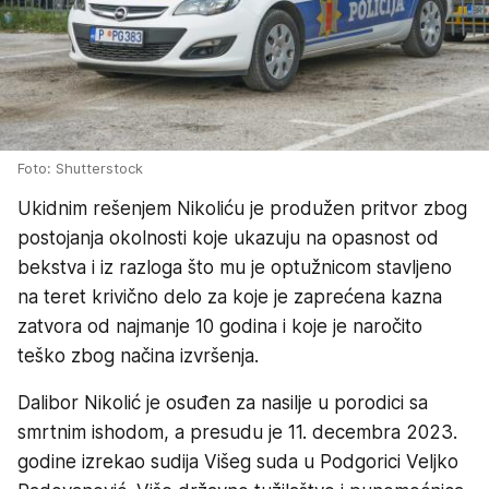
Foto: Shutterstock
Ukidnim rešenjem Nikoliću je produžen pritvor zbog
postojanja okolnosti koje ukazuju na opasnost od
bekstva i iz razloga što mu je optužnicom stavljeno
na teret krivično delo za koje je zaprećena kazna
zatvora od najmanje 10 godina i koje je naročito
teško zbog načina izvršenja.
Dalibor Nikolić je osuđen za nasilje u porodici sa
smrtnim ishodom, a presudu je 11. decembra 2023.
godine izrekao sudija Višeg suda u Podgorici Veljko