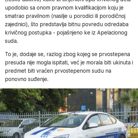
upodobio sa onom pravnom kvalifikacijom koju je
smatrao pravilnom (nasilje u porodici ili porodičnoj
zajednici), što predstavlja bitnu povredu odredaba
krivičnog postupka - pojašnjeno ke iz Apelacionog
suda.
To je, dodaje se, razlog zbog kojeg se prvostepena
presuda nije mogla ispitati, već je morala biti ukinuta i
predmet biti vraćen prvostepenom sudu na
ponovno suđenje.