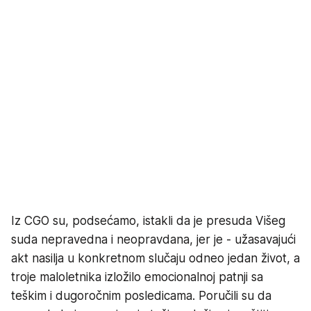
Iz CGO su, podsećamo, istakli da je presuda Višeg
suda nepravedna i neopravdana, jer je - užasavajući
akt nasilja u konkretnom slučaju odneo jedan život, a
troje maloletnika izložilo emocionalnoj patnji sa
teškim i dugoročnim posledicama. Poručili su da