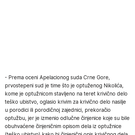
- Prema oceni Apelacionog suda Crne Gore,
prvostepeni sud je time što je optuženog Nikolića,
kome je optužnicom stavljeno na teret krivično delo
teško ubistvo, oglasio krivim za krivično delo nasilje
u porodici ili porodičnoj zajednici, prekoračio
optužbu, jer je izmenio odlučne činjenice koje su bile
obuhvaćene činjeničnim opisom dela iz optužnice
(teško ubistvo) kako bi činjenični opis krivičnog dela