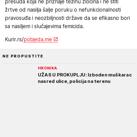
presuda koja ne priznaje težinu zločina i ne štiti
žrtve od nasilja šalje poruku o nefunkcionalnosti
pravosuđa i neozbiljnosti države da se efikasno bori
sa nasiljem i slučajevima femicida.
Kurir.rs/
pobjeda.me
NE PROPUSTITE
HRONIKA
UŽAS U PROKUPLJU: Izboden muškarac
nasred ulice, policija na terenu