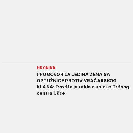
HRONIKA
PROGOVORILA JEDINA ŽENA SA
OPTUŽNICE PROTIV VRAČARSKOG
KLANA: Evo šta je rekla o ubici iz Tržnog
centra Ušće