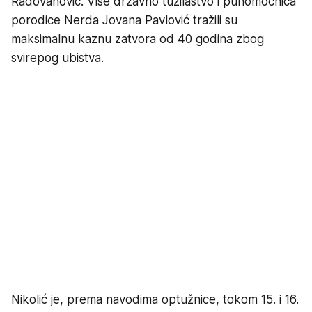
Radovanović. Više državno tužilaštvo i punomoćnica
porodice Nerda Jovana Pavlović tražili su
maksimalnu kaznu zatvora od 40 godina zbog
svirepog ubistva.
Nikolić je, prema navodima optužnice, tokom 15. i 16.