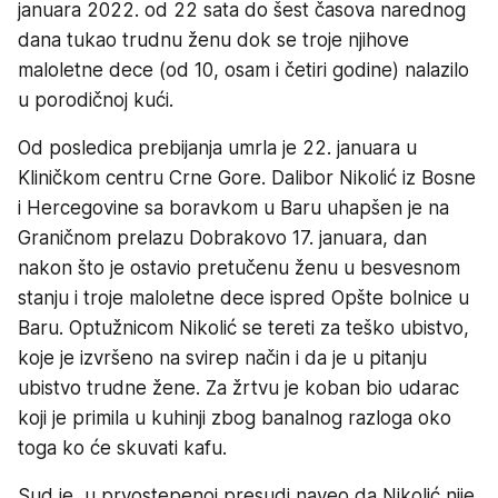
januara 2022. od 22 sata do šest časova narednog
dana tukao trudnu ženu dok se troje njihove
maloletne dece (od 10, osam i četiri godine) nalazilo
u porodičnoj kući.
Od posledica prebijanja umrla je 22. januara u
Kliničkom centru Crne Gore. Dalibor Nikolić iz Bosne
i Hercegovine sa boravkom u Baru uhapšen je na
Graničnom prelazu Dobrakovo 17. januara, dan
nakon što je ostavio pretučenu ženu u besvesnom
stanju i troje maloletne dece ispred Opšte bolnice u
Baru. Optužnicom Nikolić se tereti za teško ubistvo,
koje je izvršeno na svirep način i da je u pitanju
ubistvo trudne žene. Za žrtvu je koban bio udarac
koji je primila u kuhinji zbog banalnog razloga oko
toga ko će skuvati kafu.
Sud je, u prvostepenoj presudi naveo da Nikolić nije