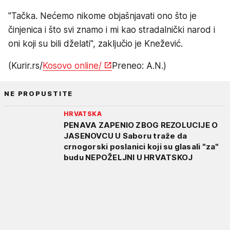
"Tačka. Nećemo nikome objašnjavati ono što je
činjenica i što svi znamo i mi kao stradalnički narod i
oni koji su bili dželati", zaključio je Knežević.
(Kurir.rs/
Kosovo online/
Preneo: A.N.)
NE PROPUSTITE
HRVATSKA
PENAVA ZAPENIO ZBOG REZOLUCIJE O
JASENOVCU U Saboru traže da
crnogorski poslanici koji su glasali "za"
budu NEPOŽELJNI U HRVATSKOJ