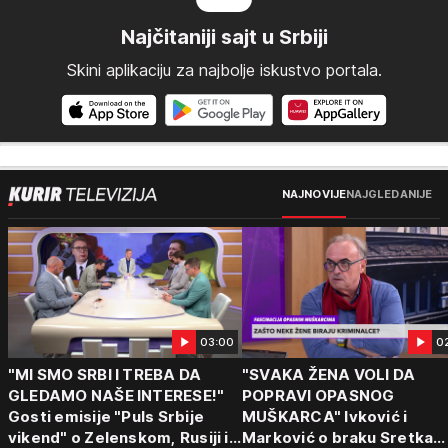
Najčitaniji sajt u Srbiji
Skini aplikaciju za najbolje iskustvo portala.
NAJNOVIJE
NAJGLEDANIJE
03:00
0
"MI SMO SRBI I TREBA DA
"SVAKA ŽENA VOLI DA
GLEDAMO NAŠE INTERESE!"
POPRAVI OPASNOG
Gosti emisije "Puls Srbije
MUŠKARCA" Ivković i
vikend" o Zelenskom, Rusiji i
Marković o braku Sretka