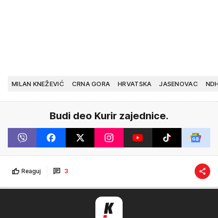
MILAN KNEŽEVIĆ
CRNA GORA
HRVATSKA
JASENOVAC
ND
Budi deo Kurir zajednice.
Reaguj
3