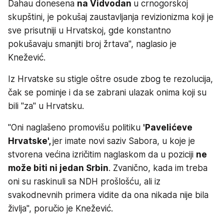
Dahau donesena
na Vidvodan
u crnogorskoj
skupštini, je pokušaj zaustavljanja revizionizma koji je
sve prisutniji u Hrvatskoj, gde konstantno
pokušavaju smanjiti broj žrtava", naglasio je
Knežević.
Iz Hrvatske su stigle oštre osude zbog te rezolucija,
čak se pominje i da se zabrani ulazak onima koji su
bili "za" u Hrvatsku.
"Oni naglašeno promovišu politiku
'Pavelićeve
Hrvatske',
jer imate novi saziv Sabora, u koje je
stvorena većina izričitim naglaskom da u poziciji
ne
može biti ni jedan Srbin
. Zvanično, kada im treba
oni su raskinuli sa NDH prošlošću, ali iz
svakodnevnih primera vidite da ona nikada nije bila
življa", poručio je Knežević.