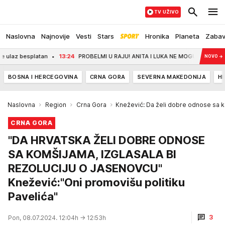
TV UŽIVO
Naslovna
Najnovije
Vesti
Stars
Hronika
Planeta
Zaba
 besplatan
13:24
PROBELMI U RAJU! ANITA I LUKA NE MOGU DA SE VENČAJU: Razl
NOVO
→
BOSNA I HERCEGOVINA
CRNA GORA
SEVERNA MAKEDONIJA
H
Naslovna
Region
Crna Gora
Knežević: Da želi dobre odnose sa k
CRNA GORA
"DA HRVATSKA ŽELI DOBRE ODNOSE
SA KOMŠIJAMA, IZGLASALA BI
REZOLUCIJU O JASENOVCU"
Knežević:"Oni promovišu politiku
Pavelića"
3
Pon, 08.07.2024. 12:04h
→ 12:53h