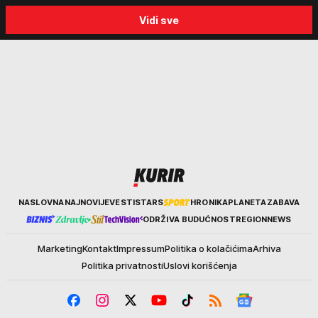
politici Beograda: "Srbija sedi
Kalinića i fenomenu žena k
Vidi sve
na svojoj stolici"
biraju kriminalce: "Neće s
nekim ko nema para"
Kurir
NASLOVNA
NAJNOVIJE
VESTI
STARS
HRONIKA
PLANETA
ZABAVA
ODRŽIVA BUDUĆNOST
REGION
NEWS
Marketing
Kontakt
Impressum
Politika o kolačićima
Arhiva
Politika privatnosti
Uslovi korišćenja