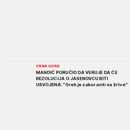
CRNA GORA
MANDIĆ PORUČIO DA VERUJE DA ĆE
REZOLUCIJA O JASENOVCU BITI
USVOJENA: "Greh je zaboraviti na žrtve"