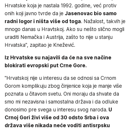
Hrvatske koja je nastala 1992. godine, već protiv
onih koji javno tvrde da je
Jasenovac bio samo
radni logor i ništa više od toga
. Nažalost, takvih je
mnogo danas u Hravtskoj. Ako su nešto slično mogli
uraditi Nemačka i Austrija, zašto to nije u stanju
Hrvatska", zapitao je Knežević.
Iz Hrvatske su najavili da će na sve načine
blokirati evropski put Crne Gore.
"Hrvatskoj nije u interesu da se odnosi sa Crnom
Gorom komplikuju zbog činjenice koja je manje više
poznata u čitavom svetu. Oni moraju da shvate da
smo mi nezavisna i samostalna država i da odluke
donosimo pre svega u interesu svog naroda.
U
Crnoj Gori živi više od 30 odsto Srba i ova
država više nikada neće voditi antisrpsku