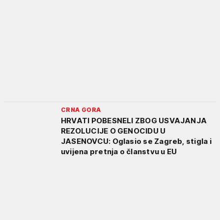
CRNA GORA
HRVATI POBESNELI ZBOG USVAJANJA
REZOLUCIJE O GENOCIDU U
JASENOVCU: Oglasio se Zagreb, stigla i
uvijena pretnja o članstvu u EU