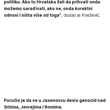
politiku. Ako to Hrvatska želi da prihvati onda
možemo sarađivati, ako ne, onda korektni
odnosi i ništa više od toga"
, dodao je Knežević.
Poručio je da se u Jasenovcu desio genocid nad
Srbima, Jevrejima i Romima.