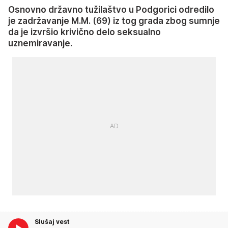
Osnovno državno tužilaštvo u Podgorici odredilo
je zadržavanje M.M. (69) iz tog grada zbog sumnje
da je izvršio krivično delo seksualno
uznemiravanje.
Slušaj vest