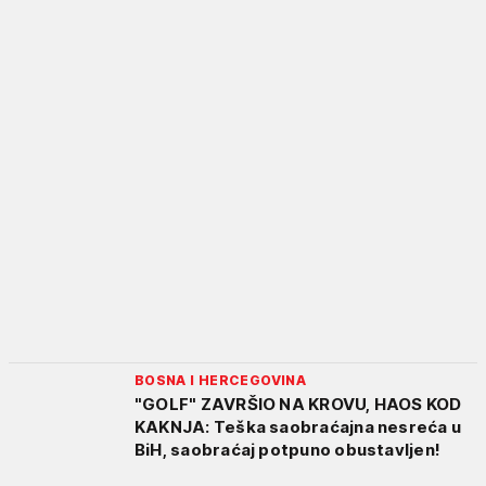
BOSNA I HERCEGOVINA
"GOLF" ZAVRŠIO NA KROVU, HAOS KOD
KAKNJA: Teška saobraćajna nesreća u
BiH, saobraćaj potpuno obustavljen!