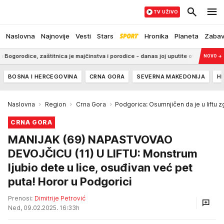
TV UŽIVO
Naslovna
Najnovije
Vesti
Stars
Hronika
Planeta
Zaba
odice, zaštitnica je majčinstva i porodice - danas joj uputite ove reči
6:38
NOVO
→
BOSNA I HERCEGOVINA
CRNA GORA
SEVERNA MAKEDONIJA
H
Naslovna
Region
Crna Gora
Podgorica: Osumnjičen da je u liftu
CRNA GORA
MANIJAK (69) NAPASTVOVAO
DEVOJČICU (11) U LIFTU: Monstrum
ljubio dete u lice, osuđivan već pet
puta! Horor u Podgorici
Prenosi:
Dimitrije Petrović
Ned, 09.02.2025. 16:33h