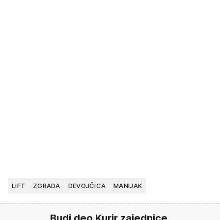
LIFT
ZGRADA
DEVOJČICA
MANIJAK
Budi deo Kurir zajednice.