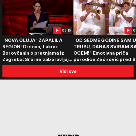
03:15
0
"NOVA OLUJA" ZAPALILA
"OD SEDME GODINE SAM 
REGION! Drecun, Lukić i
TRUBU, DANAS SVIRAM S
Borovčanin o pretnjama iz
OCEM!" Emotivna priča
Zagreba: Srbi ne zaboravljaju
porodice Zećirović pred 6
progon
Sabor trubača u Guči
Vidi sve