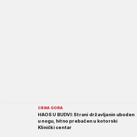
CRNA GORA
HAOS U BUDVI: Strani državljanin uboden
u nogu, hitno prebačen u kotorski
Klinički centar