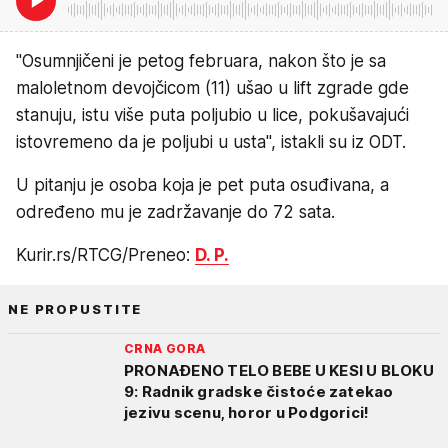
"Osumnjičeni je petog februara, nakon što je sa
maloletnom devojčicom (11) ušao u lift zgrade gde
stanuju, istu više puta poljubio u lice, pokušavajući
istovremeno da je poljubi u usta", istakli su iz ODT.
U pitanju je osoba koja je pet puta osuđivana, a
određeno mu je zadržavanje do 72 sata.
Kurir.rs/RTCG/Preneo:
D. P.
NE PROPUSTITE
CRNA GORA
PRONAĐENO TELO BEBE U KESI U BLOKU
9: Radnik gradske čistoće zatekao
jezivu scenu, horor u Podgorici!