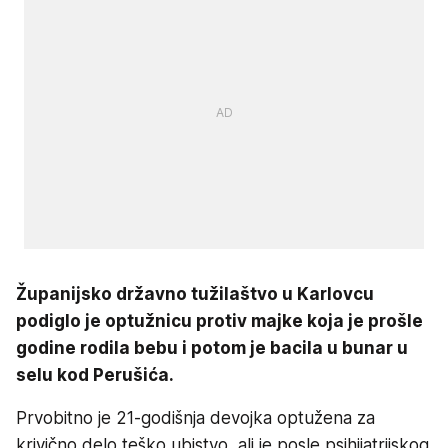
Županijsko državno tužilaštvo u Karlovcu
podiglo je optužnicu protiv majke koja je prošle
godine rodila bebu i potom je bacila u bunar u
selu kod Perušića.
Prvobitno je 21-godišnja devojka optužena za
krivično delo teško ubistvo, ali je posle psihijatrijskog