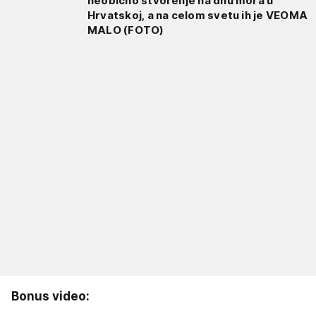
neobično stvorenje na dnu mora u
Hrvatskoj, a na celom svetu ih je VEOMA
MALO (FOTO)
Bonus video: