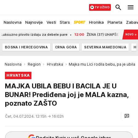
TV UŽIVO
Naslovna
Najnovije
Vesti
Stars
Hronika
Planeta
Zaba
o plovilo izdaju za debele pare
12:00
ŽENA (37) UHAPŠENA ZBOG UBISTVA MUŠ
NOVO
→
BOSNA I HERCEGOVINA
CRNA GORA
SEVERNA MAKEDONIJA
H
Naslovna
Region
Hrvatska
Majka mu Lici rodila bebu, pa je ubila
HRVATSKA
MAJKA UBILA BEBU I BACILA JE U
BUNAR! Prediđena joj je MALA kazna,
poznato ZAŠTO
Čet, 04.07.2024. 12:15h
→ 16:02h
Dodajte Kurir u vaš Google izbor