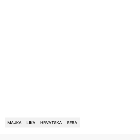
MAJKA
LIKA
HRVATSKA
BEBA