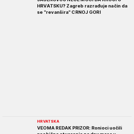
HRVATSKU? Zagreb razrađuje način da
se "revanšira" CRNOJ GORI
HRVATSKA
VEOMA REDAK PRIZOR: Ronioci uočili