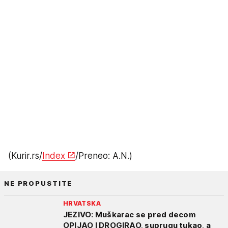
(Kurir.rs/
Index
/Preneo: A.N.)
NE PROPUSTITE
HRVATSKA
JEZIVO: Muškarac se pred decom
OPIJAO I DROGIRAO, suprugu tukao, a