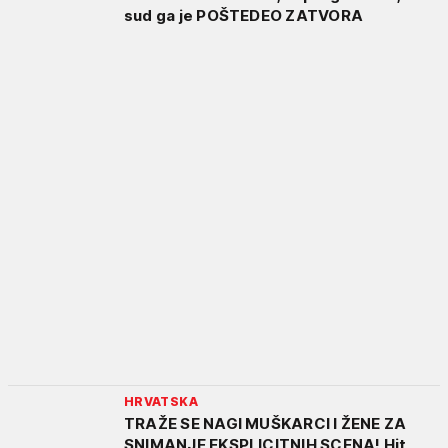
sud ga je POŠTEDEO ZATVORA
HRVATSKA
TRAŽE SE NAGI MUŠKARCI I ŽENE ZA
SNIMANJE EKSPLICITNIH SCENA! Hit