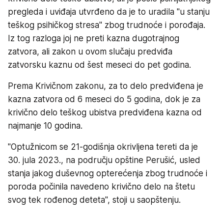
pregleda i uviđaja utvrđeno da je to uradila "u stanju
teškog psihičkog stresa" zbog trudnoće i porođaja.
Iz tog razloga joj ne preti kazna dugotrajnog
zatvora, ali zakon u ovom slučaju predviđa
zatvorsku kaznu od šest meseci do pet godina.
Prema Krivičnom zakonu, za to delo predviđena je
kazna zatvora od 6 meseci do 5 godina, dok je za
krivično delo teškog ubistva predviđena kazna od
najmanje 10 godina.
"Optužnicom se 21-godišnja okrivljena tereti da je
30. jula 2023., na području opštine Perušić, usled
stanja jakog duševnog opterećenja zbog trudnoće i
poroda počinila navedeno krivično delo na štetu
svog tek rođenog deteta", stoji u saopštenju.