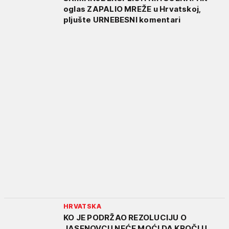
oglas ZAPALIO MREŽE u Hrvatskoj,
pljušte URNEBESNI komentari
HRVATSKA
KO JE PODRŽAO REZOLUCIJU O
JASENOVCU NEĆE MOĆI DA KROČI U