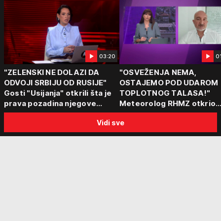
03:20
0
"ZELENSKI NE DOLAZI DA
"OSVEŽENJA NEMA,
ODVOJI SRBIJU OD RUSIJE"
OSTAJEMO POD UDAROM
Gosti "Usijanja" otkrili šta je
TOPLOTNOG TALASA!"
prava pozadina njegove
Meteorolog RHMZ otkrio
posete Beogradu
kakvo vreme nas čeka do
Vidi sve
kraja avgusta