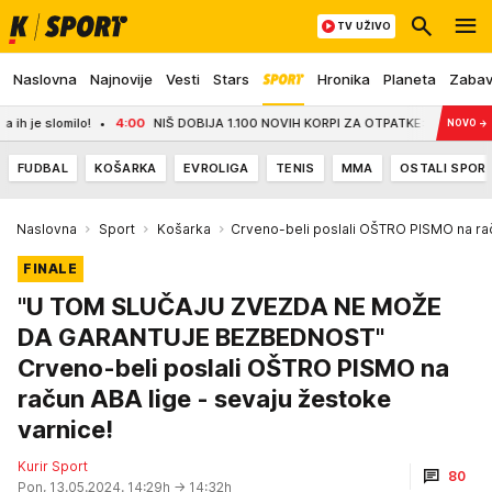
TV UŽIVO
Naslovna
Najnovije
Vesti
Stars
Hronika
Planeta
Zaba
lomilo!
4:00
NIŠ DOBIJA 1.100 NOVIH KORPI ZA OTPATKE: Do jeseni stižu i d
NOVO
→
FUDBAL
KOŠARKA
EVROLIGA
TENIS
MMA
OSTALI SPOR
Naslovna
Sport
Košarka
Crveno-beli poslali OŠTRO PISMO na ra
FINALE
"U TOM SLUČAJU ZVEZDA NE MOŽE
DA GARANTUJE BEZBEDNOST"
Crveno-beli poslali OŠTRO PISMO na
račun ABA lige - sevaju žestoke
varnice!
Kurir Sport
80
Pon, 13.05.2024. 14:29h
→ 14:32h