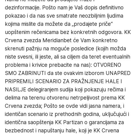
dezinformacije. Pošto nam je Vaš dopis definitivno
pokazao i da nas sve smatrate neozbiljnim ljudima
kojima mislite da možete da „prodajete priče“
uopštenim rečenicama bez konkretnih odgovora. KK
Crvena zvezda Meridianbet će Vam konkretno
skrenuti pažnju na moguće posledice (kojih možda
niste svesni, ili jeste, ali sa ciljem da teret eventualnih
problema i krivice prebacite na nas): OTVORENO
SMO ZABRINUTI da ste ovakvim izborom UNAPRED
PRIPREMILI SCENARIO ZA PRAŽNJENJE HALE I
NASILJE delegiranjem sudija koji pokazuju rečima i
delima na terenu otvorenu netrpeljivost prema KK
Crvena zvezda; Pošto se ovde vidi jasna namera, i
identičan scenario iz prethodnih godina, uključujući i
identična saopštenja KK Partizan o garancijama za
bezbednost i napuštanju hale, koji je KK Crvena