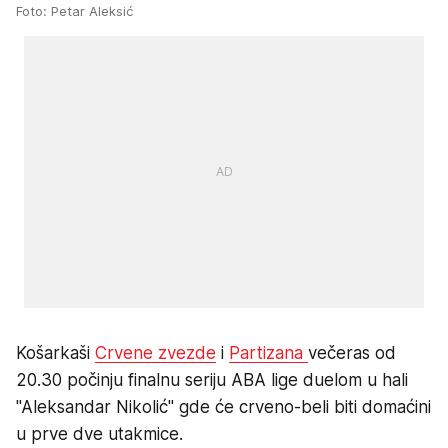
Foto: Petar Aleksić
Košarkaši
Crvene zvezde
i
Partizana
večeras od
20.30 počinju finalnu seriju ABA lige duelom u hali
"Aleksandar Nikolić" gde će crveno-beli biti domaćini
u prve dve utakmice.