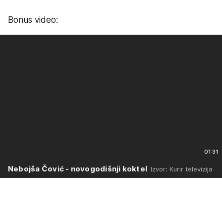
Bonus video:
01:31
Nebojša Čović - novogodišnji koktel
Izvor: Kurir televizija