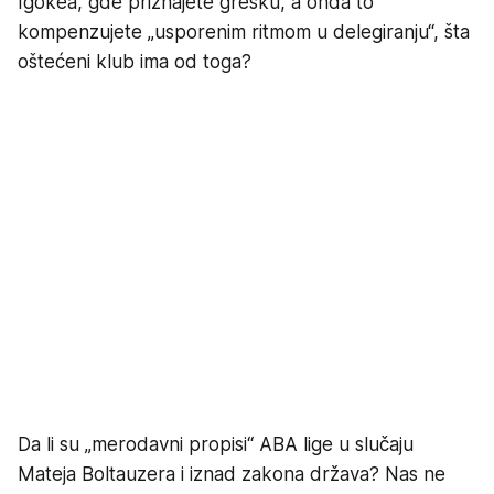
Igokea, gde priznajete grešku, a onda to
kompenzujete „usporenim ritmom u delegiranju“, šta
oštećeni klub ima od toga?
Da li su „merodavni propisi“ ABA lige u slučaju
Mateja Boltauzera i iznad zakona država? Nas ne