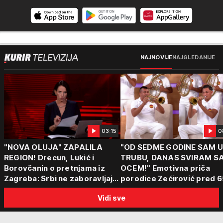
NAJNOVIJE
NAJGLEDANIJE
03:15
0
"NOVA OLUJA" ZAPALILA
"OD SEDME GODINE SAM 
REGION! Drecun, Lukić i
TRUBU, DANAS SVIRAM S
Borovčanin o pretnjama iz
OCEM!" Emotivna priča
Zagreba: Srbi ne zaboravljaju
porodice Zećirović pred 6
progon
Sabor trubača u Guči
Vidi sve