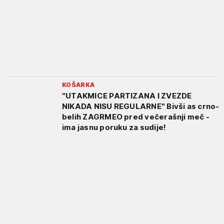
KOŠARKA
"UTAKMICE PARTIZANA I ZVEZDE
NIKADA NISU REGULARNE" Bivši as crno-
belih ZAGRMEO pred večerašnji meč -
ima jasnu poruku za sudije!