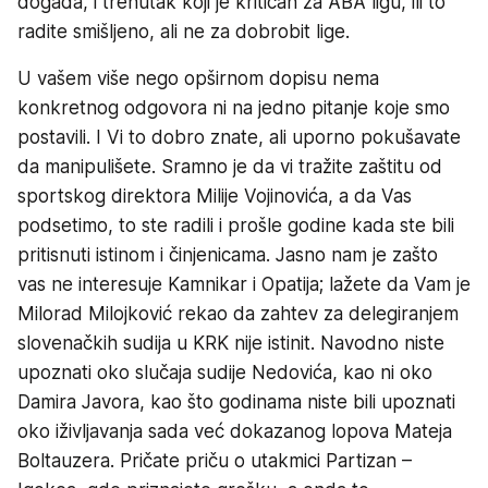
događa, i trenutak koji je kritičan za ABA ligu, ili to
radite smišljeno, ali ne za dobrobit lige.
U vašem više nego opširnom dopisu nema
konkretnog odgovora ni na jedno pitanje koje smo
postavili. I Vi to dobro znate, ali uporno pokušavate
da manipulišete. Sramno je da vi tražite zaštitu od
sportskog direktora Milije Vojinovića, a da Vas
podsetimo, to ste radili i prošle godine kada ste bili
pritisnuti istinom i činjenicama. Jasno nam je zašto
vas ne interesuje Kamnikar i Opatija; lažete da Vam je
Milorad Milojković rekao da zahtev za delegiranjem
slovenačkih sudija u KRK nije istinit. Navodno niste
upoznati oko slučaja sudije Nedovića, kao ni oko
Damira Javora, kao što godinama niste bili upoznati
oko iživljavanja sada već dokazanog lopova Mateja
Boltauzera. Pričate priču o utakmici Partizan –