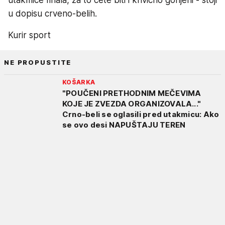
u dopisu crveno-belih.
Kurir sport
NE PROPUSTITE
KOŠARKA
"POUČENI PRETHODNIM MEČEVIMA
KOJE JE ZVEZDA ORGANIZOVALA..."
Crno-beli se oglasili pred utakmicu: Ako
se ovo desi NAPUŠTAJU TEREN