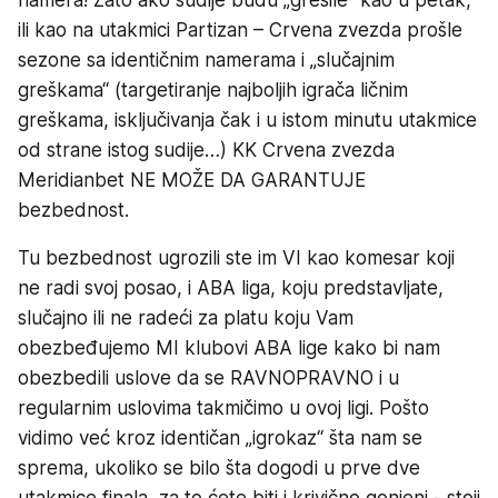
ili kao na utakmici Partizan – Crvena zvezda prošle
sezone sa identičnim namerama i „slučajnim
greškama“ (targetiranje najboljih igrača ličnim
greškama, isključivanja čak i u istom minutu utakmice
od strane istog sudije…) KK Crvena zvezda
Meridianbet NE MOŽE DA GARANTUJE
bezbednost.
Tu bezbednost ugrozili ste im VI kao komesar koji
ne radi svoj posao, i ABA liga, koju predstavljate,
slučajno ili ne radeći za platu koju Vam
obezbeđujemo MI klubovi ABA lige kako bi nam
obezbedili uslove da se RAVNOPRAVNO i u
regularnim uslovima takmičimo u ovoj ligi. Pošto
vidimo već kroz identičan „igrokaz“ šta nam se
sprema, ukoliko se bilo šta dogodi u prve dve
utakmice finala, za to ćete biti i krivično gonjeni - stoji