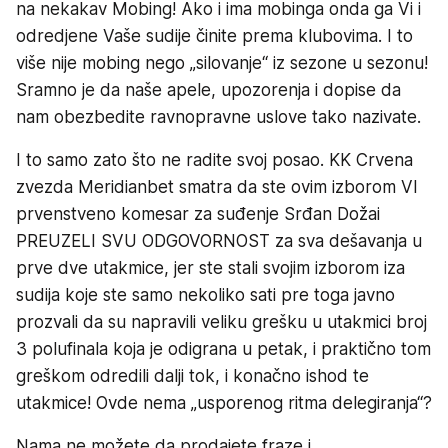
na nekakav Mobing! Ako i ima mobinga onda ga Vi i
odredjene Vaše sudije činite prema klubovima. I to
više nije mobing nego „silovanje“ iz sezone u sezonu!
Sramno je da naše apele, upozorenja i dopise da
nam obezbedite ravnopravne uslove tako nazivate.
I to samo zato što ne radite svoj posao. KK Crvena
zvezda Meridianbet smatra da ste ovim izborom VI
prvenstveno komesar za suđenje Srđan Dožai
PREUZELI SVU ODGOVORNOST za sva dešavanja u
prve dve utakmice, jer ste stali svojim izborom iza
sudija koje ste samo nekoliko sati pre toga javno
prozvali da su napravili veliku grešku u utakmici broj
3 polufinala koja je odigrana u petak, i praktično tom
greškom odredili dalji tok, i konačno ishod te
utakmice! Ovde nema „usporenog ritma delegiranja“?
Nama ne možete da prodajete fraze i