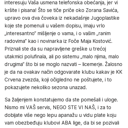
interesuju Vaša usmena telefonska obećanja, jer vi
kršite i pisana! Što se tiče priče oko Zorana Savića,
upravo ova dva čoveka iz nekadašnje Jugoplastike
koje ste pomenuli u vašem dopisu, imaju vrlo
„interesantno“ mišljenje o vama, i o vašim „ranim
radovima“ kao i novinarka iz Foče Maja Kostović.
Priznali ste da su napravljene greške u trećoj
utakmici polufinala, ali po sistemu „malo njima, malo
drugima“ što bi se moglo nazvati – licemerje. Žalosno
je da na ovakav način odgovarate klubu kakav je KK
Crvena zvezda, koji očigledno ne poštujete, i to
pokazujete nekoliko sezona unazad.
Sa žaljenjem konstatujemo da ste pomešali i uloge.
Nismo mi VAŠ servis, NEGO STE VI NAŠ, i za to
dobijate više nego lepu apanažu u vidu plate koju
vam obezbeđuju klubovi ABA lige, da bi se pozivali