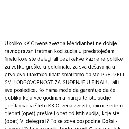
Ukoliko KK Crvena zvezda Meridianbet ne dobije
ravnopravan tretman kod sudija u predstojećem
finalu koje ste delegirali bez ikakve kaznene politike
za velike greške u polufinalu, za sva dešavanja u
prve dve utakmice finala smatramo da ste PREUZELI
SVU ODGOVORNOST ZA SUĐENJE U FINALU, ali i
sve posledice. Ko nama može da garantuje da će
publika koju već godinama iritiraju te iste sudije
greškama na štetu KK Crvena zvezda, mirno sedeti i
gledati (opet) greške i opet od istih sudija, koje ste
(opet) Vi delegirali? To se zove gospodine Dožai -
namera! Zato ako sudije budu „grešile“ kao u petak,