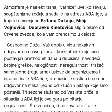
Atmosfera je naelektirsana, "varnice" uveliko sevaju,
saopštenja se ređaju a sada je na adresu ABA lige, a
koje je namenjeno
Srđanu Dožaiju
,
Miliji
Vojnoviću
i
Dubravku Kmetoviću
stiglo pismo od
Crvene zvezde, koje vam prenosimo u celosti:
- Gospodine Dožai, Vaš dopis u vidu nekakvih
odgovora na naše pitanja i konstatacije koje smo
postavljali prethodnih dana u dopisima, navodeći
brojne greške, nelogičnosti, neregularnosti, tražeći
samo jedno (regularne) uslove da organizujemo i
igramo finale ABA lige, promašio je suštinu i nije dao
odgovor na makar jedno od ključnih pitanja koje smo
postavili. Tri sezone slušamo od Vas iste priče, a
situacija u ABA ligi je sve gora po pitanju
regularnosti! Što znači da, ili ne shvatate šta se