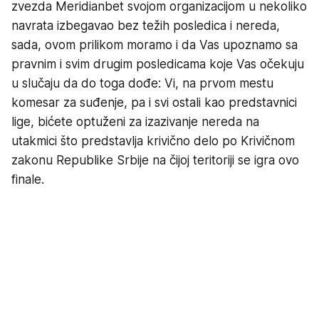
zvezda Meridianbet svojom organizacijom u nekoliko
navrata izbegavao bez težih posledica i nereda,
sada, ovom prilikom moramo i da Vas upoznamo sa
pravnim i svim drugim posledicama koje Vas očekuju
u slučaju da do toga dođe: Vi, na prvom mestu
komesar za suđenje, pa i svi ostali kao predstavnici
lige, bićete optuženi za izazivanje nereda na
utakmici što predstavlja krivično delo po Krivičnom
zakonu Republike Srbije na čijoj teritoriji se igra ovo
finale.