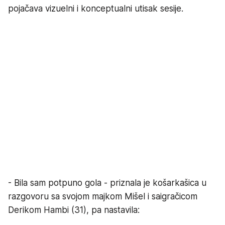
pojačava vizuelni i konceptualni utisak sesije.
- Bila sam potpuno gola - priznala je košarkašica u
razgovoru sa svojom majkom Mišel i saigračicom
Derikom Hambi (31), pa nastavila: