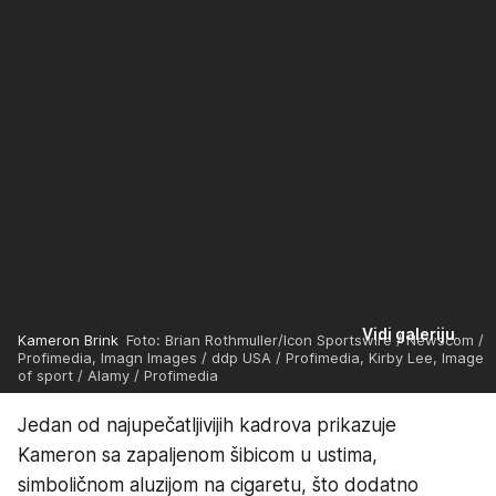
Vidi galeriju
Kameron Brink
Foto: Brian Rothmuller/Icon Sportswire / Newscom /
Profimedia, Imagn Images / ddp USA / Profimedia, Kirby Lee, Image
of sport / Alamy / Profimedia
Jedan od najupečatljivijih kadrova prikazuje
Kameron sa zapaljenom šibicom u ustima,
simboličnom aluzijom na cigaretu, što dodatno