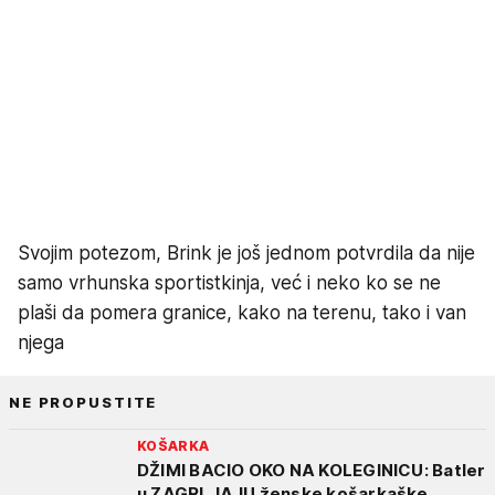
Svojim potezom, Brink je još jednom potvrdila da nije
samo vrhunska sportistkinja, već i neko ko se ne
plaši da pomera granice, kako na terenu, tako i van
njega
NE PROPUSTITE
KOŠARKA
DŽIMI BACIO OKO NA KOLEGINICU: Batler
u ZAGRLJAJU ženske košarkaške