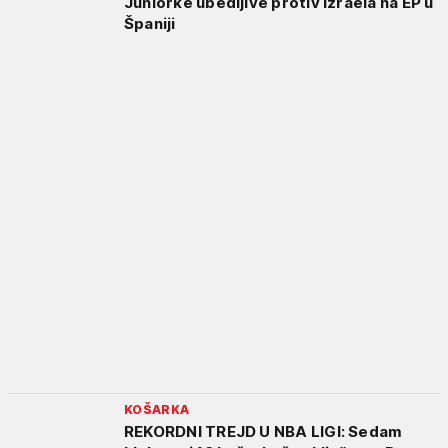
Juniorke ubedljive protiv Izraela na EP u
Španiji
KOŠARKA
REKORDNI TREJD U NBA LIGI: Sedam