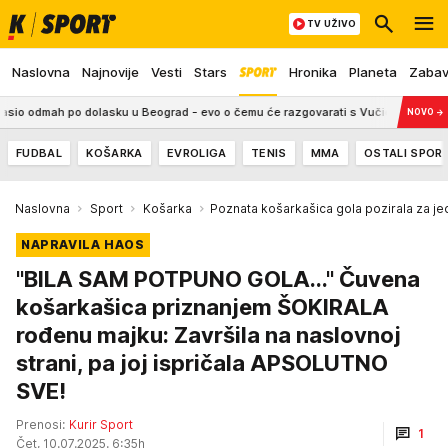
TV UŽIVO
Naslovna
Najnovije
Vesti
Stars
Hronika
Planeta
Zaba
 po dolasku u Beograd - evo o čemu će razgovarati s Vučićem FOTO/VIDEO
NOVO
→
FUDBAL
KOŠARKA
EVROLIGA
TENIS
MMA
OSTALI SPOR
Naslovna
Sport
Košarka
Poznata košarkašica gola pozirala za j
NAPRAVILA HAOS
"BILA SAM POTPUNO GOLA..." Čuvena
košarkašica priznanjem ŠOKIRALA
rođenu majku: Završila na naslovnoj
strani, pa joj ispričala APSOLUTNO
SVE!
Prenosi:
Kurir Sport
1
Čet, 10.07.2025. 6:35h