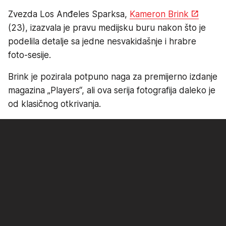
Zvezda Los Anđeles Sparksa,
Kameron Brink
(23), izazvala je pravu medijsku buru nakon što je
podelila detalje sa jedne nesvakidašnje i hrabre
foto-sesije.
Brink je pozirala potpuno naga za premijerno izdanje
magazina „Players“, ali ova serija fotografija daleko je
od klasičnog otkrivanja.