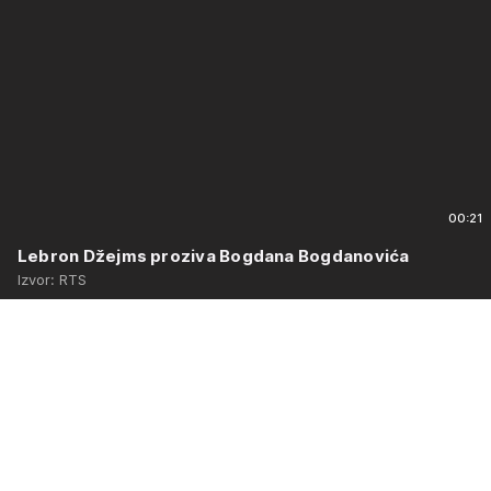
00:21
Lebron Džejms proziva Bogdana Bogdanovića
Izvor: RTS