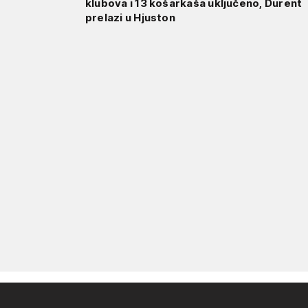
klubova i 13 košarkaša uključeno, Durent
prelazi u Hjuston