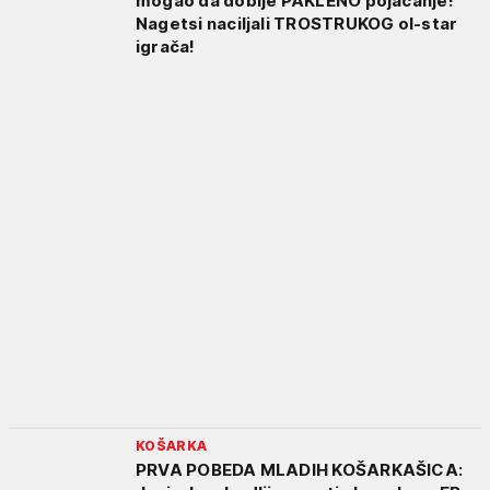
mogao da dobije PAKLENO pojačanje!
Nagetsi naciljali TROSTRUKOG ol-star
igrača!
KOŠARKA
PRVA POBEDA MLADIH KOŠARKAŠICA: