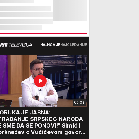
NAJNOVIJE
NAJGLEDANIJE
03:02
PORUKA JE JASNA:
TRADANJE SRPSKOG NARODA
 SME DA SE PONOVI!" Simić i
brknežev o Vučićevom govoru
porukama jedinstva: "Od