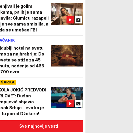
enjivali je golim
tkama, pa ih je sama
javila: Glumicu razapeli
 je sve sama smislila, a
da se umešao FBI
VČANIK
jdublji hotel na svetu
mo za najhrabrije: Do
eveta se stiže za 45
nuta, noćenje od 465
 700 evra
OŠARKA
KOLA JOKIĆ PREDVODI
RLOVE": Dušan
impijević objavio
isak Srbije - evo ko je
š tu pored Džokera!
Sve najnovije vesti