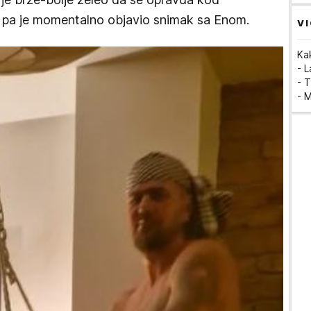
ca, pa je momentalno objavio snimak sa Enom.
VI
Ka
- 
- T
- 