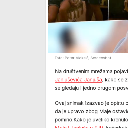
Foto: Petar Aleksić, Screenshot
Na društvenim mrežama pojav
Janjuševića Janjuša
, kako se 
se gledaju i jedno drugom pos
Ovaj snimak izazvao je opštu
da je upravo zbog Maje ostavi
pomirio.Kako je uveliko krenu
Maje i Janjuša u Eliti
, košarkaš