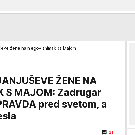
uševe žene na njegov snimak sa Majom
JANJUŠEVE ŽENE NA
 S MAJOM: Zadrugar
PRAVDA pred svetom, a
esla
21