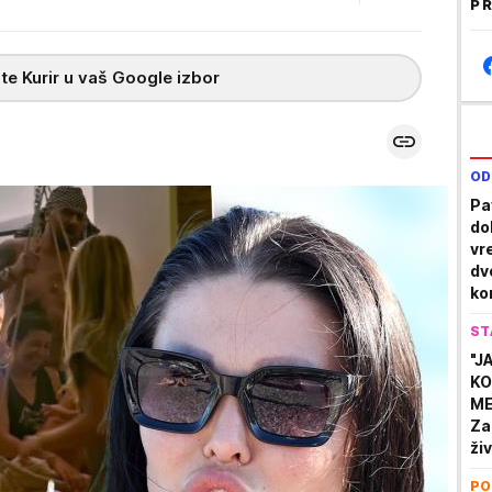
PR
te Kurir u vaš Google izbor
OD
Pa
do
vr
dv
ko
ST
"J
KO
ME
Za
ži
opc
PO