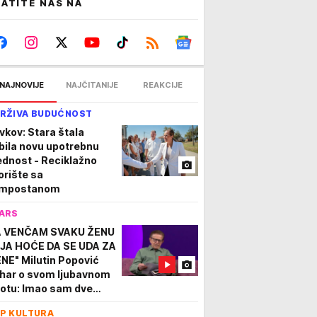
ATITE NAS NA
NAJNOVIJE
NAJČITANIJE
REAKCIJE
RŽIVA BUDUĆNOST
vkov: Stara štala
bila novu upotrebnu
ednost - Reciklažno
orište sa
mpostanom
ARS
A VENČAM SVAKU ŽENU
JA HOĆE DA SE UDA ZA
NE" Milutin Popović
har o svom ljubavnom
votu: Imao sam dve
ije...
P KULTURA