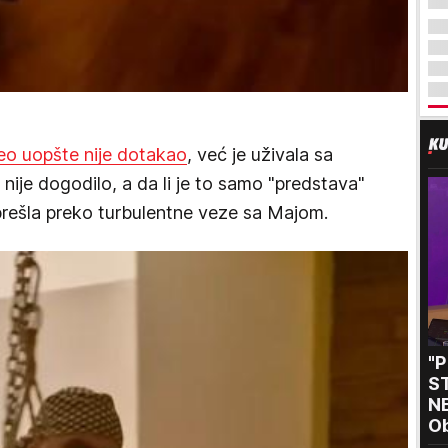
eo uopšte nije dotakao
, već je uživala sa
nije dogodilo, a da li je to samo "predstava"
 prešla preko turbulentne veze sa Majom.
"
S
NE
O
i 