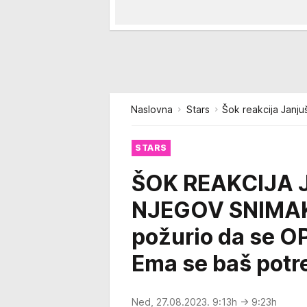
Naslovna
Stars
Šok reakcija Janj
STARS
ŠOK REAKCIJA 
NJEGOV SNIMAK
požurio da se O
Ema se baš potr
Ned, 27.08.2023. 9:13h
→ 9:23h