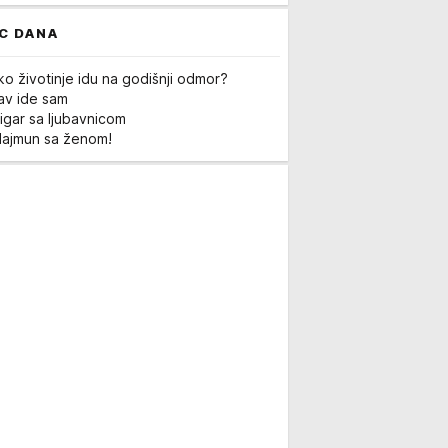
C DANA
ko životinje idu na godišnji odmor?
Lav ide sam
igar sa ljubavnicom
Majmun sa ženom!