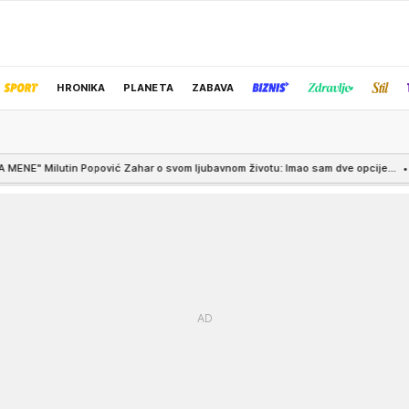
HRONIKA
PLANETA
ZABAVA
IZBOR UREDNIKA
vom ljubavnom životu: Imao sam dve opcije...
14:47
Ucenjivali je golim fo