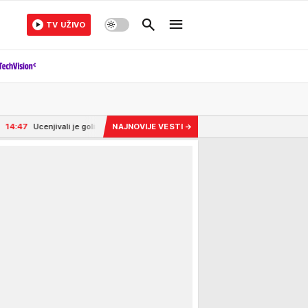
TV UŽIVO
tkama, pa ih je sama objavila: Glumicu razapeli da je sve sama smislila, a onda se
NAJNOVIJE VESTI
→