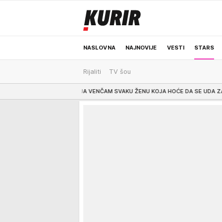
NASLOVNA
NAJNOVIJE
VESTI
STARS
Rijaliti
TV šou
ODRŽIVA BUDUĆNOST
REGION
NEWS
A VENČAM SVAKU ŽENU KOJA HOĆE DA SE UDA ZA MENE" Milutin Popović Zahar o s