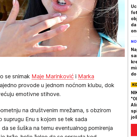
Uc
fo
ob
da
on
NO
Na
sa
kr
mi
do
io se snimak
Maje Marinković
i
Marka
zajedno provode u jednom noćnom klubu, dok
K
NI
većuju emotivne stihove.
"O
Al
 pometnju na društvenim mrežama, s obzirom
sp
jo
o suprugu Enu s kojom se tek sada
lo da se šuška na temu eventualnog pomirenja
 je brže-bolje želeo da se opravda kod