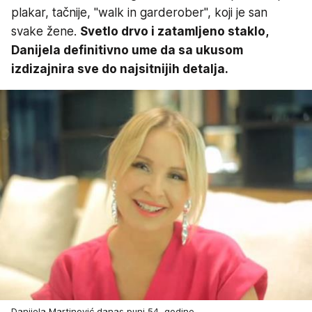
plakar, tačnije, "walk in garderober", koji je san
svake žene.
Svetlo drvo i zatamljeno staklo,
Danijela definitivno ume da sa ukusom
izdizajnira sve do najsitnijih detalja.
Danijela Martinović danas puni 54. godine