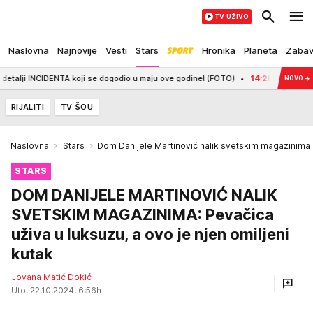
TV UŽIVO
Naslovna
Najnovije
Vesti
Stars
Hronika
Planeta
Zaba
CIDENTA koji se dogodio u maju ove godine! (FOTO)
14:28
CRVENA ZVEZDA, VAS
NOVO
→
RIJALITI
TV ŠOU
Naslovna
Stars
Dom Danijele Martinović nalik svetskim magazinima
STARS
DOM DANIJELE MARTINOVIĆ NALIK
SVETSKIM MAGAZINIMA: Pevačica
uživa u luksuzu, a ovo je njen omiljeni
kutak
Jovana Matić Đokić
Uto, 22.10.2024. 6:56h