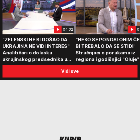
04:32
0
"ZELENSKI NE BI DOŠAO DA
"NEKO SE PONOSI ONIM Č
UKRAJINA NE VIDI INTERES"
BI TREBALO DA SE STIDI"
Analitičari o dolasku
Stručnjaci o porukama iz
ukrajinskog predsednika u
regiona i godišnjici "Oluje"
Beograd: "Srbija može da
"Ponos na stradanje je
Vidi sve
razgovara sa svima"
anticivilizacijska poruka"