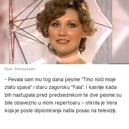
Foto: Printscreen
- Pevala sam mu tog dana pesme “Tiho noći moje
zlato spava” i staru zagorsku “Fala”. I kasnije kada
bih nastupala pred predsednikom te dve pesme su
bile obavezno u mom repertoaru – otkrila je Vera
koja je posle diplomiranja našla posao na televiziji.