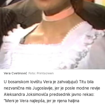
Vera Cvetinović
Foto: Printscreen
U bosanskom lovištu Vera je zahvaljujući Titu bila
nezvanična mis Jugoslavije, jer je posle modne revije
Aleksandra Joksimovića predsednik javno rekao:
“Meni je Vera najlepša, jer je njena haljina