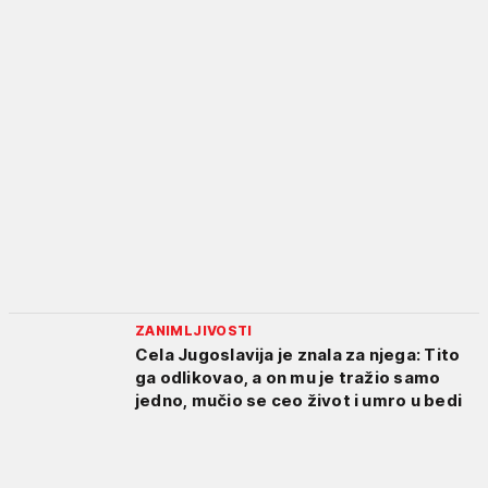
ZANIMLJIVOSTI
Cela Jugoslavija je znala za njega: Tito
ga odlikovao, a on mu je tražio samo
jedno, mučio se ceo život i umro u bedi