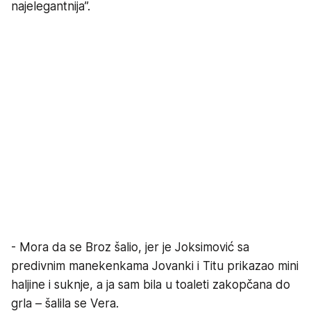
najelegantnija”.
- Mora da se Broz šalio, jer je Joksimović sa
predivnim manekenkama Jovanki i Titu prikazao mini
haljine i suknje, a ja sam bila u toaleti zakopčana do
grla – šalila se Vera.