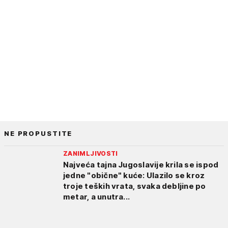
NE PROPUSTITE
ZANIMLJIVOSTI
Najveća tajna Jugoslavije krila se ispod
jedne "obične" kuće: Ulazilo se kroz
troje teških vrata, svaka debljine po
metar, a unutra...