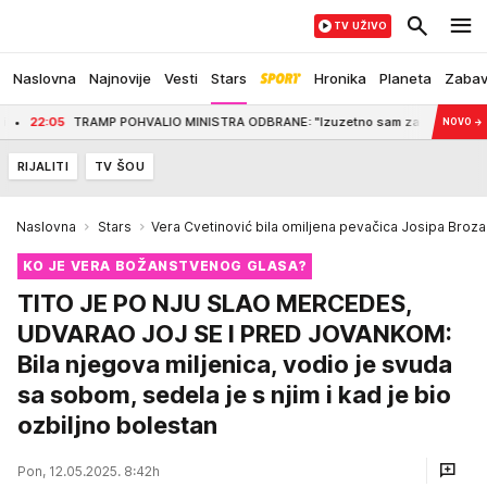
TV UŽIVO
Naslovna
Najnovije
Vesti
Stars
Hronika
Planeta
Zaba
MP POHVALIO MINISTRA ODBRANE: "Izuzetno sam zadovoljan poslom koji Pit Heg
NOVO
→
RIJALITI
TV ŠOU
Naslovna
Stars
Vera Cvetinović bila omiljena pevačica Josipa Broza 
KO JE VERA BOŽANSTVENOG GLASA?
TITO JE PO NJU SLAO MERCEDES,
UDVARAO JOJ SE I PRED JOVANKOM:
Bila njegova miljenica, vodio je svuda
sa sobom, sedela je s njim i kad je bio
ozbiljno bolestan
Pon, 12.05.2025. 8:42h