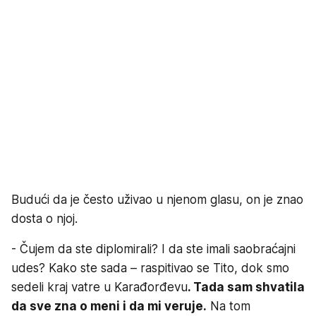
Budući da je često uživao u njenom glasu, on je znao
dosta o njoj.
- Čujem da ste diplomirali? I da ste imali saobraćajni
udes? Kako ste sada – raspitivao se Tito, dok smo
sedeli kraj vatre u Karađorđevu
. Tada sam shvatila
da sve zna o meni i da mi veruje.
Na tom