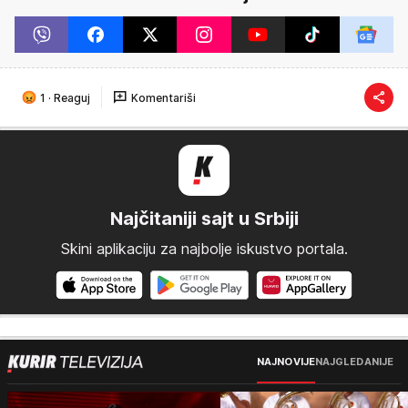
1
·
Reaguj
Komentariši
Najčitaniji sajt u Srbiji
Skini aplikaciju za najbolje iskustvo portala.
NAJNOVIJE
NAJGLEDANIJE