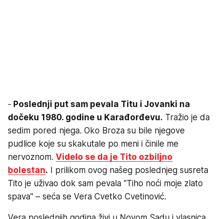
-
Poslednji put sam pevala Titu i Jovanki na
dočeku 1980. godine u Karađorđevu.
Tražio je da
sedim pored njega. Oko Broza su bile njegove
pudlice koje su skakutale po meni i činile me
nervoznom.
Videlo se da je Tito ozbiljno
bolestan
.
I prilikom ovog našeg poslednjeg susreta
Tito je uživao dok sam pevala "Tiho noći moje zlato
spava" – seća se Vera Cvetko Cvetinović.
Vera poslednjih godina živi u Novom Sadu i vlasnica