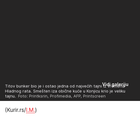
Vidi galeriju
Titov bunker bio je i ostao jedna od najvećih tajni iz vremena
Hladnog rata. Smešten iza obične kuće u Konjicu krio je veliku
tajnu.
Foto: Printksrin, Profimedia, AFP, Printscreen
(Kurir.rs/
I.M.
)