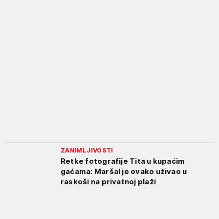
ZANIMLJIVOSTI
Retke fotografije Tita u kupaćim
gaćama: Maršal je ovako uživao u
raskoši na privatnoj plaži