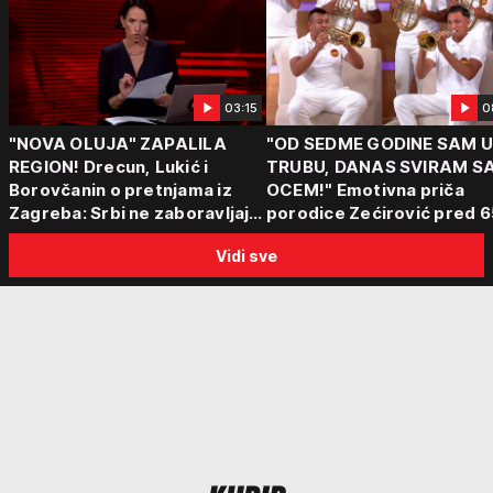
03:15
0
"NOVA OLUJA" ZAPALILA
"OD SEDME GODINE SAM 
REGION! Drecun, Lukić i
TRUBU, DANAS SVIRAM S
Borovčanin o pretnjama iz
OCEM!" Emotivna priča
Zagreba: Srbi ne zaboravljaju
porodice Zećirović pred 6
progon
Sabor trubača u Guči
Vidi sve