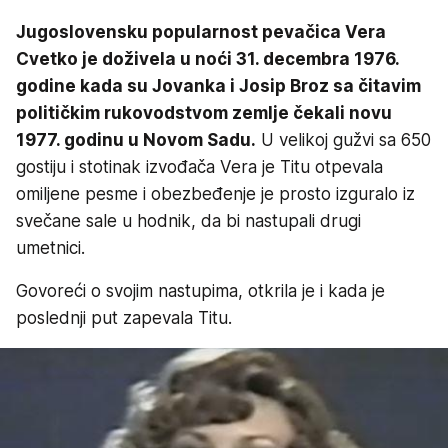
Jugoslovensku popularnost pevačica Vera
Cvetko je doživela u noći 31. decembra 1976.
godine kada su Jovanka i Josip Broz sa čitavim
političkim rukovodstvom zemlje čekali novu
1977. godinu u Novom Sadu.
U velikoj gužvi sa 650
gostiju i stotinak izvođača Vera je Titu otpevala
omiljene pesme i obezbeđenje je prosto izguralo iz
svečane sale u hodnik, da bi nastupali drugi
umetnici.
Govoreći o svojim nastupima, otkrila je i kada je
poslednji put zapevala Titu.