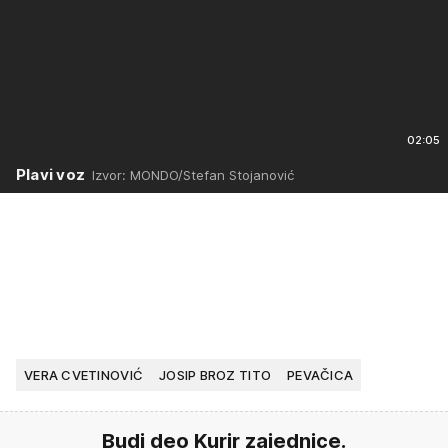
02:05
Plavi voz
Izvor: MONDO/Stefan Stojanović
VERA CVETINOVIĆ
JOSIP BROZ TITO
PEVAČICA
Budi deo Kurir zajednice.