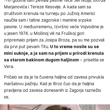
-Tih godina sam pevala pesme Ivice Šerfezija, Đorđa
Marjanovića i Tereze Kesovije. A kada sam sa
društvom krenula na turneju po Južnoj Americi
naučila sam i tatine zagorske i mamine srpske
pesme. U međuvremenu, Izvršno veće Vojvodine je
u jesen 1974. u Mošinoj vili na Fruškoj gori
pripremalo prijam za Josipa Broza, pa su me pozvali
da prvi put pevam Titu.
U to vreme nosile su se
mini suknje, a ja sam na prijem u prirodi krenula
sa starom bakinom dugom haljinom
– prisetila se
Vera.
Pričalo se da je ta čuvena haljina od zavesa privukla
maršalovu pažnju. Kad je Broz čuo da je haljina
pravljena od zavesa donesenih iz Zagorja raznežio
se.