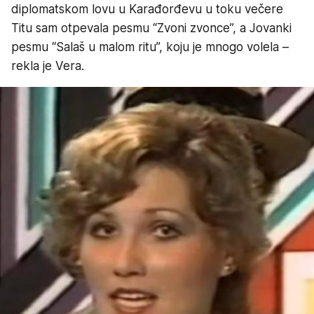
diplomatskom lovu u Karađorđevu u toku večere
Titu sam otpevala pesmu “Zvoni zvonce”, a Jovanki
pesmu “Salaš u malom ritu”, koju je mnogo volela –
rekla je Vera.