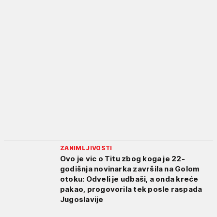
ZANIMLJIVOSTI
Ovo je vic o Titu zbog koga je 22-
godišnja novinarka završila na Golom
otoku: Odveli je udbaši, a onda kreće
pakao, progovorila tek posle raspada
Jugoslavije