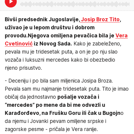
Bivši predsednik Jugoslavije,
Josip Broz Tito
,
uživao je u lepom društvu i dobrom
provodu.
Njegova omiljena pevačica bila je
Vera
Cvetinović
iz Novog Sada.
Kako je zabeleženo,
pevala mu je tridesetak puta, a on je po nju slao
vozača i luksuzni mercedes kako bi obezbedio
njeno prisustvo.
- Deceniju i po bila sam miljenica Josipa Broza.
Pevala sam mu najmanje tridesetak puta. Tito je imao
običaj da jednostavno
pošalje vozača i
“mercedes” po mene da bi me odvezli u
Karađorđevo, na Frušku Goru ili čak u Bugojn
o
da njemu i Jovanki pevam omiljene srpske i
zagorske pesme - pričala je Vera ranije.