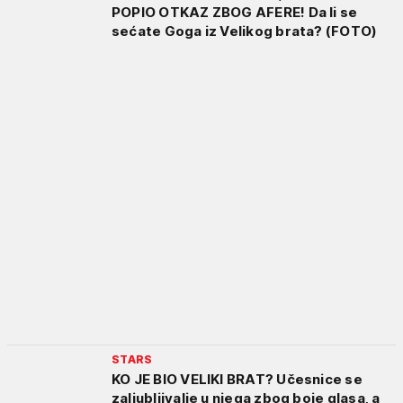
POPIO OTKAZ ZBOG AFERE! Da li se
sećate Goga iz Velikog brata? (FOTO)
STARS
KO JE BIO VELIKI BRAT? Učesnice se
zaljubljivalje u njega zbog boje glasa, a