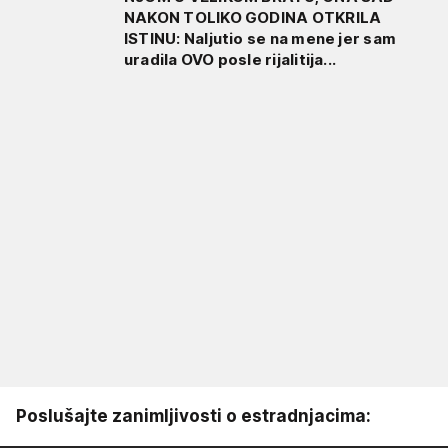
NAKON TOLIKO GODINA OTKRILA
ISTINU: Naljutio se na mene jer sam
uradila OVO posle rijalitija...
Poslušajte zanimljivosti o estradnjacima: