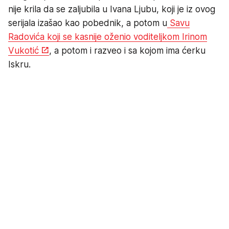
nije krila da se zaljubila u Ivana Ljubu, koji je iz ovog
serijala izašao kao pobednik, a potom u
Savu
Radovića koji se kasnije oženio voditeljkom Irinom
Vukotić
, a potom i razveo i sa kojom ima ćerku
Iskru.