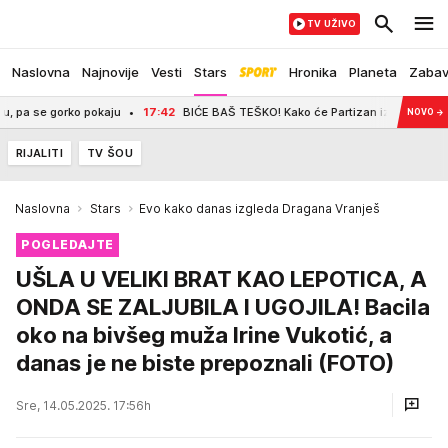
TV UŽIVO
Naslovna
Najnovije
Vesti
Stars
Hronika
Planeta
Zaba
 se gorko pokaju
17:42
BIĆE BAŠ TEŠKO! Kako će Partizan izbaciti ovakav Het
NOVO
→
RIJALITI
TV ŠOU
Naslovna
Stars
Evo kako danas izgleda Dragana Vranješ
POGLEDAJTE
UŠLA U VELIKI BRAT KAO LEPOTICA, A
ONDA SE ZALJUBILA I UGOJILA! Bacila
oko na bivšeg muža Irine Vukotić, a
danas je ne biste prepoznali (FOTO)
Sre, 14.05.2025. 17:56h