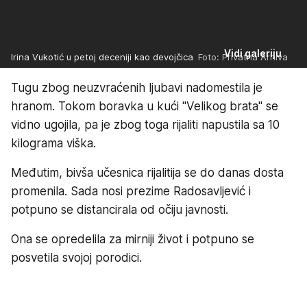
Vidi galeriju
Irina Vukotić u petoj deceniji kao devojčica
Foto: Privatna Arhiva
Tugu zbog neuzvraćenih ljubavi nadomestila je
hranom. Tokom boravka u kući "Velikog brata" se
vidno ugojila, pa je zbog toga rijaliti napustila sa 10
kilograma viška.
Međutim, bivša učesnica rijalitija se do danas dosta
promenila. Sada nosi prezime Radosavljević i
potpuno se distancirala od očiju javnosti.
Ona se opredelila za mirniji život i potpuno se
posvetila svojoj porodici.