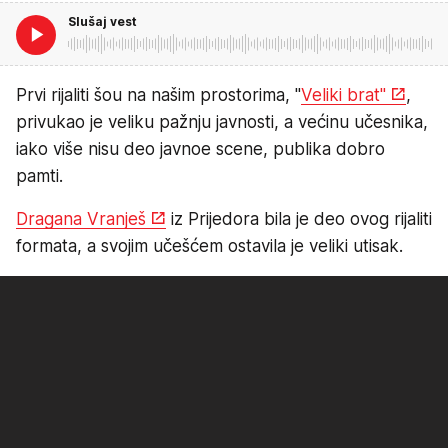
Slušaj vest
Prvi rijaliti šou na našim prostorima, "
Veliki brat"
,
privukao je veliku pažnju javnosti, a većinu učesnika,
iako više nisu deo javnoe scene, publika dobro
pamti.
Dragana Vranješ
iz Prijedora bila je deo ovog rijaliti
formata, a svojim učešćem ostavila je veliki utisak.