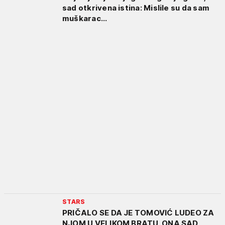
sad otkrivena istina: Mislile su da sam
muškarac...
STARS
PRIČALO SE DA JE TOMOVIĆ LUDEO ZA
NJOM U VELIKOM BRATU, ONA SAD