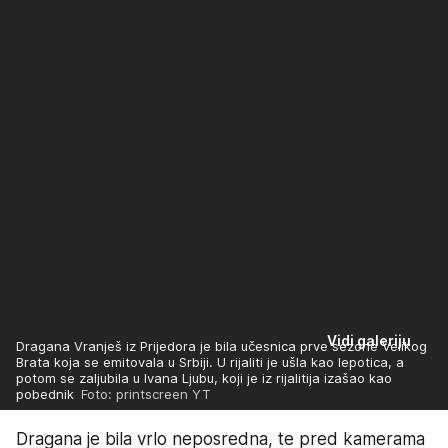
Vidi galeriju
Dragana Vranješ iz Prijedora je bila učesnica prve sezone Velikog
Brata koja se emitovala u Srbiji. U rijaliti je ušla kao lepotica, a
potom se zaljubila u Ivana Ljubu, koji je iz rijalitija izašao kao
pobednik
Foto: printscreen YT
Dragana je bila vrlo neposredna, te pred kamerama