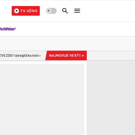
TV UŽIVO
ona, progon i napuštanje doma pod granatama... "Kad sam otvorio vrata rodne 
NAJNOVIJE VESTI
→