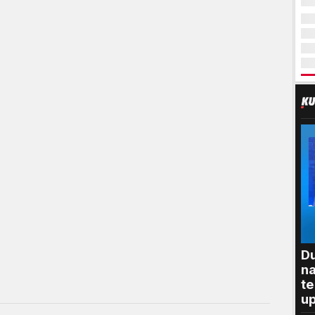
Du
na
te
up
"P