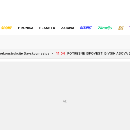
HRONIKA
PLANETA
ZABAVA
IZBOR UREDNIKA
skog nasipa
11:04
POTRESNE ISPOVESTI BIVŠIH ASOVA ZVEZDE! Izbeglička kol