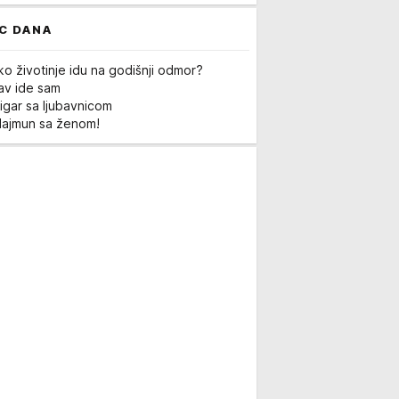
C DANA
ko životinje idu na godišnji odmor?
Lav ide sam
igar sa ljubavnicom
Majmun sa ženom!