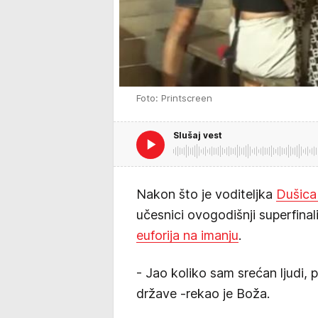
Foto: Printscreen
Slušaj vest
Nakon što je voditeljka
Dušica
učesnici ovogodišnji superfinalisti
euforija na imanju
.
- Jao koliko sam srećan ljudi,
države -rekao je Boža.