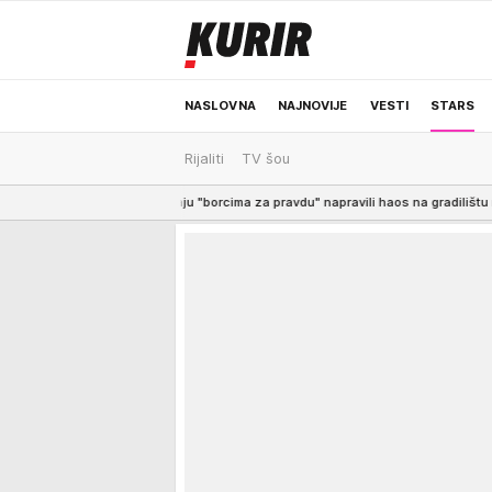
NASLOVNA
NAJNOVIJE
VESTI
STARS
Rijaliti
TV šou
ODRŽIVA BUDUĆNOST
REGION
NEWS
 nazivaju "borcima za pravdu" napravili haos na gradilištu rekonstrukcije Sav