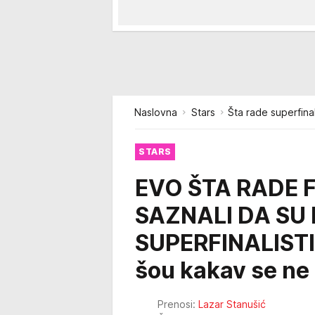
Naslovna
Stars
Šta rade superfinal
STARS
EVO ŠTA RADE 
SAZNALI DA SU
SUPERFINALISTI!
šou kakav se ne
Prenosi:
Lazar Stanušić