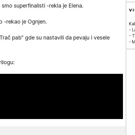
smo superfinalisti -rekla je Elena.
VI
o -rekao je Ognjen.
Ka
- 
- T
"Trač pab" gde su nastavili da pevaju i vesele
- 
ilogu: