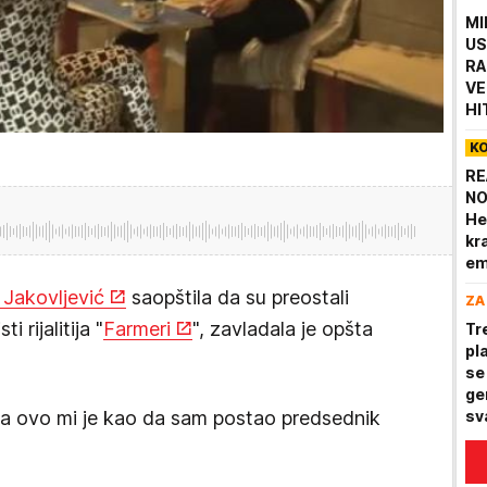
MI
US
RA
VE
HI
sk
K
ka
RE
NO
He
kr
em
ra
 Jakovljević
saopštila da su preostali
ZA
 rijalitija "
Farmeri
", zavladala je opšta
Tr
pl
se
ge
 pa ovo mi je kao da sam postao predsednik
sv