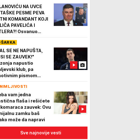
LANOVIĆU NA UVCE
TAŠKE PESME PEVA
TNI KOMANDANT KOJI
LIČA PAVELIĆA I
TLERA?! Osvanuo
andalozan snimak iz
OŠARKA
fane u Kninu (VIDEO)
AL SE NE NAPUŠTA,
SI SE ZAUVEK!"
zonja napustio
aljevski klub, pa
otivnim pismom
splakao Madrid!
NIMLJIVOSTI
eba vam jedna
astična flaša i rešićete
 komaraca zauvek: Ovu
nijalnu zamku baš
ako može da napravi
Sve najnovije vesti