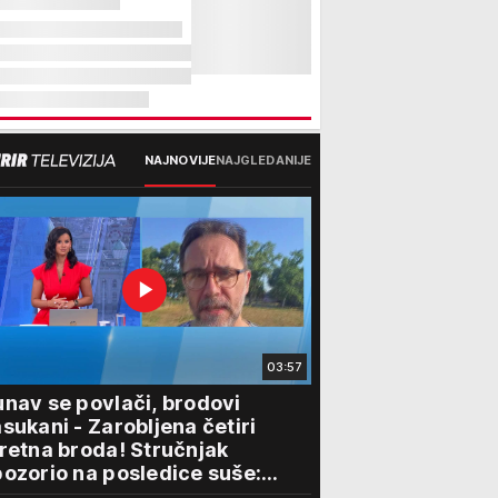
NAJNOVIJE
NAJGLEDANIJE
03:57
nav se povlači, brodovi
sukani - Zarobljena četiri
retna broda! Stručnjak
ozorio na posledice suše:
lovidba kroz Srbiju je najmanji