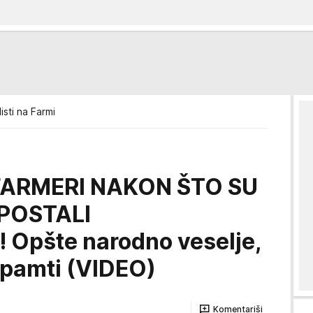
isti na Farmi
FARMERI NAKON ŠTO SU
 POSTALI
 Opšte narodno veselje,
 pamti (VIDEO)
Komentariši