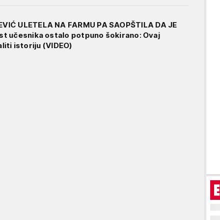
VIĆ ULETELA NA FARMU PA SAOPŠTILA DA JE
t učesnika ostalo potpuno šokirano: Ovaj
aliti istoriju (VIDEO)