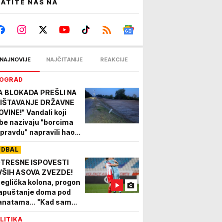
ATITE NAS NA
NAJNOVIJE
NAJČITANIJE
REAKCIJE
OGRAD
A BLOKADA PREŠLI NA
IŠTAVANJE DRŽAVNE
OVINE!" Vandali koji
be nazivaju "borcima
 pravdu" napravili haos
 gradilištu
UDBAL
konstrukcije Savskog
sipa
TRESNE ISPOVESTI
VŠIH ASOVA ZVEZDE!
beglička kolona, progon
napuštanje doma pod
anatama... "Kad sam
vorio vrata rodne kuće,
LITIKA
čeo sam da plačem..."