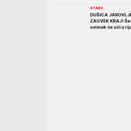
STARS
DUŠICA JAKOVLJE
ZAUVEK KRAJ! Šes
snimak će ući u rij