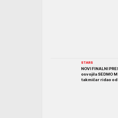
STARS
NOVI FINALNI PRES
osvojila SEDMO ME
takmičar ridao od