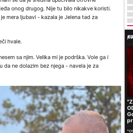
leđa onog drugog. Nije tu bilo nikakve koristi.
e mera ljubavi - kazala je Jelena tad za
či hvale.
esem sa njim. Velika mi je podrška. Vole ga i
nju da ne dolazim bez njega - navela je za
"
O
Go
pr
B
"O