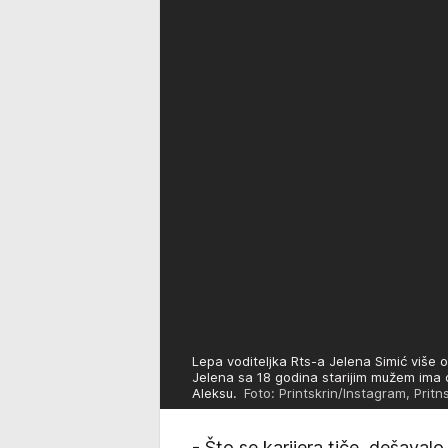
Lepa voditeljka Rts-a Jelena Simić više
Jelena sa 18 godina starijim mužem ima d
Aleksu.
Foto: Printskrin/Instagram, Prit
- Što se karijera tiče, dešaval