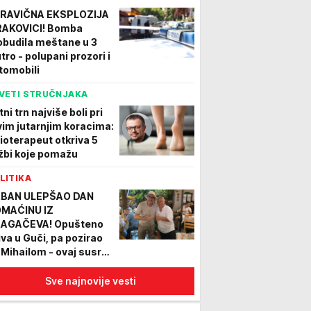
RAVIČNA EKSPLOZIJA
RAKOVICI! Bomba
obudila meštane u 3
tro - polupani prozori i
tomobili
VETI STRUČNJAKA
ni trn najviše boli pri
vim jutarnjim koracima:
zioterapeut otkriva 5
žbi koje pomažu
LITIKA
BAN ULEPŠAO DAN
MAĆINU IZ
AGAČEVA! Opušteno
iva u Guči, pa pozirao
 Mihailom - ovaj susret
 zauvek pamtiti! (FOTO)
Sve najnovije vesti