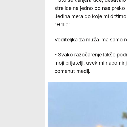
strelice na jedno od nas preko 
Jedina mera do koje mi držimo j
"Hello".
Voditeljka za muža ima samo re
- Svako razočarenje lakše podn
moji prijatelji, uvek mi napomi
pomenut medij.