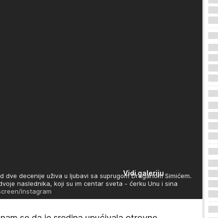
Vidi galeriju
 od dve decenije uživa u ljubavi sa suprugom Draganom Simićem.
voje naslednika, koji su im centar sveta - ćerku Unu i sina
nscreen/Instagram
o nam se da je sredina upućivala otrovne