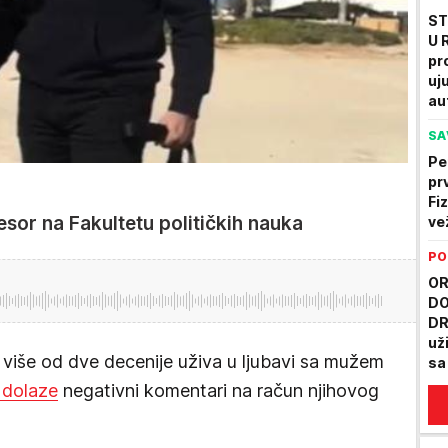
ST
U 
pr
uju
au
SA
Pet
pr
Fi
esor na Fakultetu političkih nauka
ve
PO
OR
DO
DR
už
više od dve decenije uživa u ljubavi sa mužem
sa
će
e dolaze
negativni komentari na račun njihovog