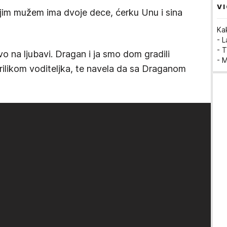
VI
ijim mužem ima dvoje dece, ćerku Unu i sina
Ka
- 
- T
vo na ljubavi. Dragan i ja smo dom gradili
- 
prilikom voditeljka, te navela da sa Draganom