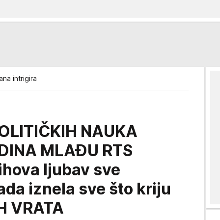
na intrigira
OLITIČKIH NAUKA
DINA MLAĐU RTS
hova ljubav sve
sada iznela sve što kriju
H VRATA