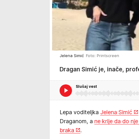
Jelena Simić
Foto: Printscreen
Dragan Simić je, inače, prof
Slušaj vest
Lepa voditeljka
Jelena Simić
Draganom, a
ne krije da do nj
braka
.