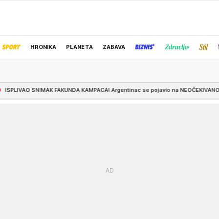
HRONIKA
PLANETA
ZABAVA
IZBOR UREDNIKA
AKUNDA KAMPACA! Argentinac se pojavio na NEOČEKIVANOM mestu i sve ostavio 