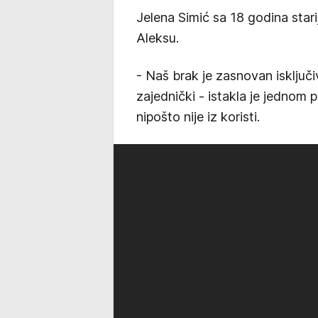
Jelena Simić sa 18 godina star
Aleksu.
- Naš brak je zasnovan isključi
zajednički - istakla je jednom 
nipošto nije iz koristi.