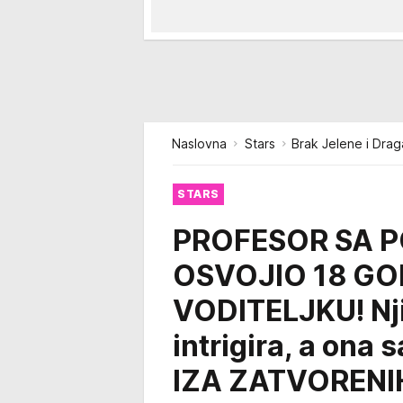
Naslovna
Stars
Brak Jelene i Draga
STARS
PROFESOR SA P
OSVOJIO 18 GO
VODITELJKU! Nji
intrigira, a ona 
IZA ZATVORENI