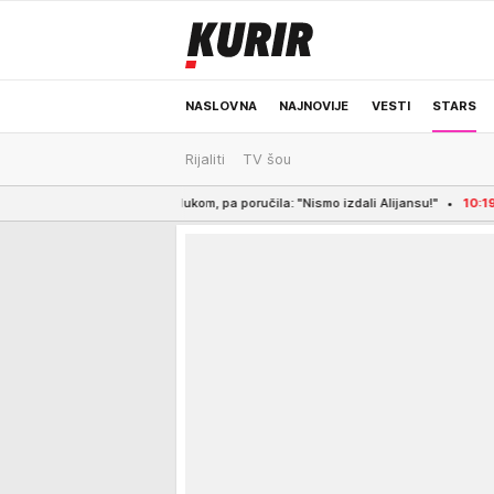
NASLOVNA
NAJNOVIJE
VESTI
STARS
Rijaliti
TV šou
ODRŽIVA BUDUĆNOST
REGION
NEWS
la odlukom, pa poručila: "Nismo izdali Alijansu!"
10:19
ISPLIVAO SNIMAK F