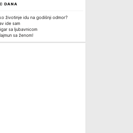
C DANA
ko životinje idu na godišnji odmor?
Lav ide sam
igar sa ljubavnicom
Majmun sa ženom!