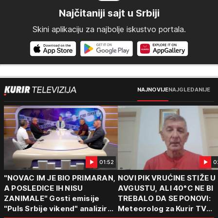
Najčitaniji sajt u Srbiji
Skini aplikaciju za najbolje iskustvo portala.
NAJNOVIJE
NAJGLEDANIJE
01:52
0
"NOVAC IM JE BIO PRIMARAN,
NOVI PIK VRUĆINE STIŽE U
A POSLEDICE IH NISU
AVGUSTU, ALI 40°C NE BI
ZANIMALE" Gosti emisije
TREBALO DA SE PONOVI:
"Puls Srbije vikend" analizirali
Meteorolog za Kurir TV