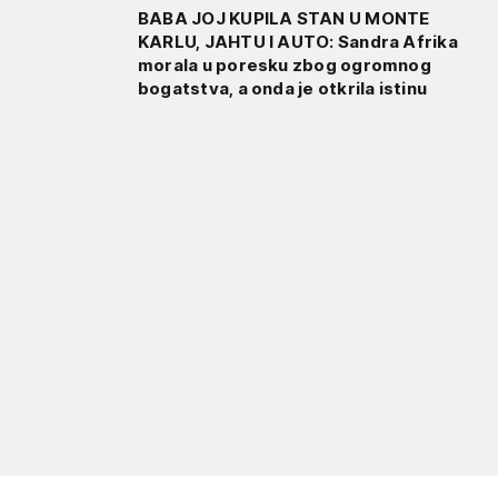
BABA JOJ KUPILA STAN U MONTE
KARLU, JAHTU I AUTO: Sandra Afrika
morala u poresku zbog ogromnog
bogatstva, a onda je otkrila istinu