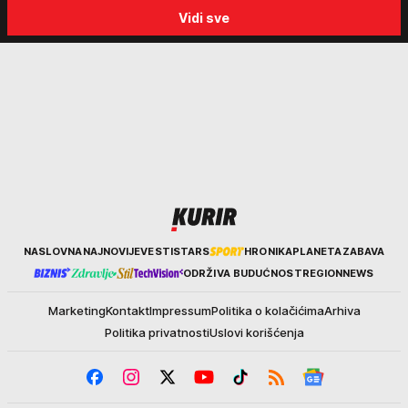
slučajeve koji su potresli
objasnio šta nas čeka: "Š
Vidi sve
Srbiju: Zločin se ne isplati
za ozbiljne padavine su ma
Kurir
NASLOVNA
NAJNOVIJE
VESTI
STARS
HRONIKA
PLANETA
ZABAVA
ODRŽIVA BUDUĆNOST
REGION
NEWS
Marketing
Kontakt
Impressum
Politika o kolačićima
Arhiva
Politika privatnosti
Uslovi korišćenja