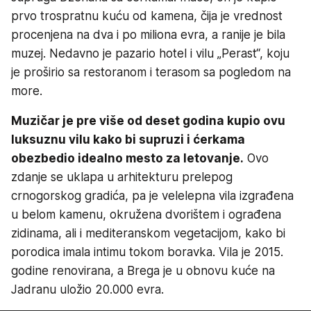
prvo trospratnu kuću od kamena, čija je vrednost
procenjena na dva i po miliona evra, a ranije je bila
muzej. Nedavno je pazario hotel i vilu „Perast“, koju
je proširio sa restoranom i terasom sa pogledom na
more.
Muzičar je pre više od deset godina kupio ovu
luksuznu vilu kako bi supruzi i ćerkama
obezbedio idealno mesto za letovanje.
Ovo
zdanje se uklapa u arhitekturu prelepog
crnogorskog gradića, pa je velelepna vila izgrađena
u belom kamenu, okružena dvorištem i ograđena
zidinama, ali i mediteranskom vegetacijom, kako bi
porodica imala intimu tokom boravka. Vila je 2015.
godine renovirana, a Brega je u obnovu kuće na
Jadranu uložio 20.000 evra.