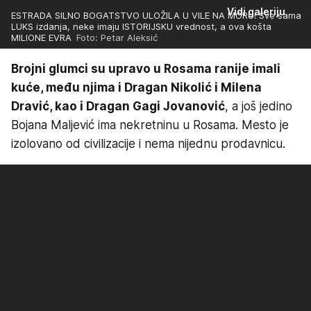
Vidi galeriju
ESTRADA SILNO BOGATSTVO ULOŽILA U VILE NA MORU! Sve sama
LUKS izdanja, neke imaju ISTORIJSKU vrednost, a ova košta
MILIONE EVRA
Foto: Petar Aleksić
Brojni glumci su upravo u Rosama ranije imali
kuće, među njima i Dragan Nikolić i Milena
Dravić, kao i Dragan Gagi Jovanović
, a još jedino
Bojana Maljević ima nekretninu u Rosama. Mesto je
izolovano od civilizacije i nema nijednu prodavnicu.