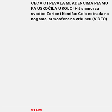
CECA OTPEVALA MLADENCIMA PESMU
PA USKOČILA U KOLO! Hit snimci sa
svadbe Zorice i Kemiša: Cela estrada na
nogama, atmosfera na vrhuncu (VIDEO)
STARS