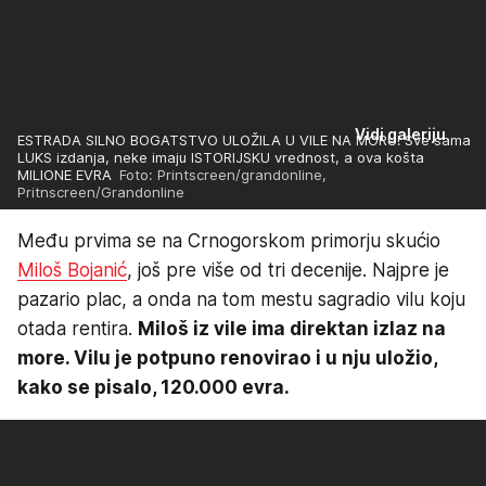
Vidi galeriju
ESTRADA SILNO BOGATSTVO ULOŽILA U VILE NA MORU! Sve sama
LUKS izdanja, neke imaju ISTORIJSKU vrednost, a ova košta
MILIONE EVRA
Foto: Printscreen/grandonline,
Pritnscreen/Grandonline
Među prvima se na Crnogorskom primorju skućio
Miloš Bojanić
, još pre više od tri decenije. Najpre je
pazario plac, a onda na tom mestu sagradio vilu koju
otada rentira.
Miloš iz vile ima direktan izlaz na
more. Vilu je potpuno renovirao i u nju uložio,
kako se pisalo, 120.000 evra.