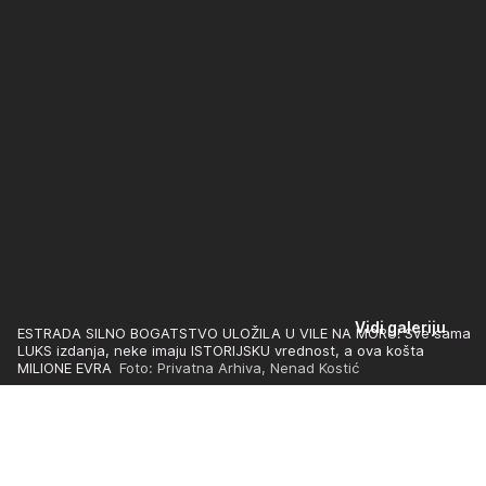
Vidi galeriju
ESTRADA SILNO BOGATSTVO ULOŽILA U VILE NA MORU! Sve sama
LUKS izdanja, neke imaju ISTORIJSKU vrednost, a ova košta
MILIONE EVRA
Foto: Privatna Arhiva, Nenad Kostić