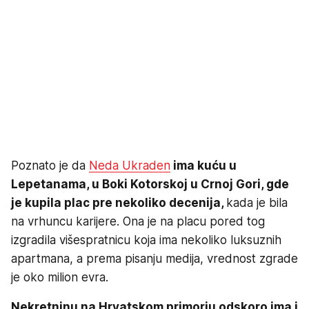
Poznato je da
Neda Ukraden
ima kuću u
Lepetanama, u Boki Kotorskoj u Crnoj Gori, gde
je kupila plac pre nekoliko decenija,
kada je bila
na vrhuncu karijere. Ona je na placu pored tog
izgradila višespratnicu koja ima nekoliko luksuznih
apartmana, a prema pisanju medija, vrednost zgrade
je oko milion evra.
Nekretninu na Hrvatskom primorju odskoro ima i