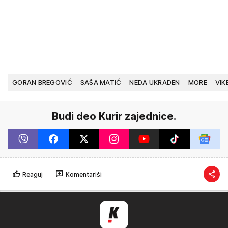
GORAN BREGOVIĆ
SAŠA MATIĆ
NEDA UKRADEN
MORE
VIK
Budi deo Kurir zajednice.
Reaguj
Komentariši