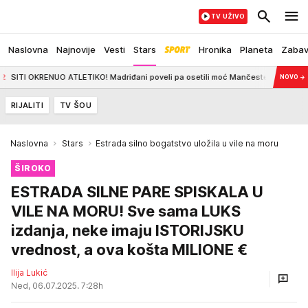
TV UŽIVO
Naslovna
Najnovije
Vesti
Stars
Hronika
Planeta
Zaba
UO ATLETIKO! Madriđani poveli pa osetili moć Mančestera
15:18
MASKIRANI 
NOVO
→
RIJALITI
TV ŠOU
Naslovna
Stars
Estrada silno bogatstvo uložila u vile na moru
ŠIROKO
ESTRADA SILNE PARE SPISKALA U
VILE NA MORU! Sve sama LUKS
izdanja, neke imaju ISTORIJSKU
vrednost, a ova košta MILIONE €
Ilija Lukić
Ned, 06.07.2025. 7:28h