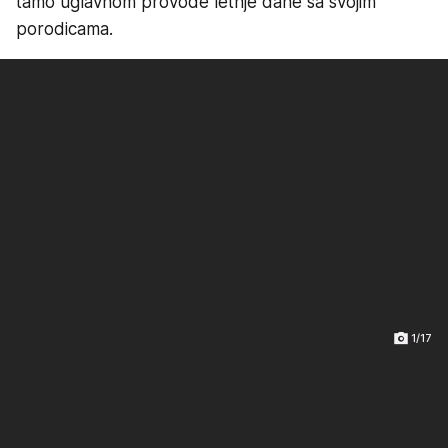
tamo uglavnom provode letnje dane sa svojim
porodicama.
1/17