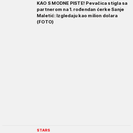
KAO S MODNE PISTE! Pevačica stigla sa
partnerom na 1. rođendan ćerke Sanje
Maletić: Izgledaju kao milion dolara
(FOTO)
STARS