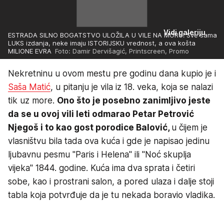
Vidi galeriju
ESTRADA SILNO BOGATSTVO ULOŽILA U VILE NA MORU! Sve sama
LUKS izdanja, neke imaju ISTORIJSKU vrednost, a ova košta
MILIONE EVRA
Foto: Damir Dervišagić, Printscreen, Promo
Nekretninu u ovom mestu pre godinu dana kupio je i
Saša Matić
, u pitanju je vila iz 18. veka, koja se nalazi
tik uz more.
Ono što je posebno zanimljivo jeste
da se u ovoj vili leti odmarao Petar Petrović
Njegoš i to kao gost porodice Balović,
u čijem je
vlasništvu bila tada ova kuća i gde je napisao jedinu
ljubavnu pesmu "Paris i Helena" ili "Noć skuplja
vijeka" 1844. godine. Kuća ima dva sprata i četiri
sobe, kao i prostrani salon, a pored ulaza i dalje stoji
tabla koja potvrđuje da je tu nekada boravio vladika.