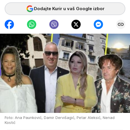
Dodajte Kurir u vaš Google izbor
Foto: Ana Paunković, Damir Dervišagić, Petar Aleksić, Nenad
Kostić