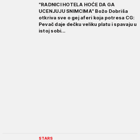
"RADNICI HOTELA HOĆE DA GA
UCENJUJU SNIMCIMA" Božo Dobriša
otkriva sve o gej aferi koja potresa CG:
Pevač daje dečku veliku platu i spavaju u
istoj sobi...
STARS