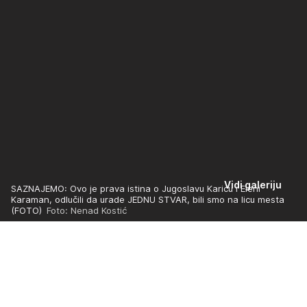
Vidi galeriju
SAZNAJEMO: Ovo je prava istina o Jugoslavu Kariću i Eleni
Karaman, odlučili da urade JEDNU STVAR, bili smo na licu mesta
(FOTO)
Foto: Nenad Kostić