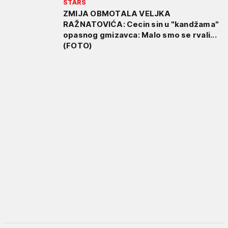
STARS
ZMIJA OBMOTALA VELJKA
RAŽNATOVIĆA: Cecin sin u "kandžama"
opasnog gmizavca: Malo smo se rvali...
(FOTO)