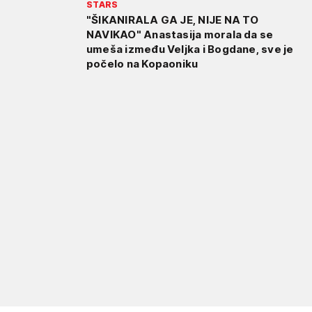
STARS
"ŠIKANIRALA GA JE, NIJE NA TO
NAVIKAO" Anastasija morala da se
umeša između Veljka i Bogdane, sve je
počelo na Kopaoniku