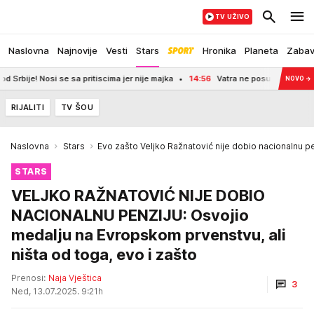
TV UŽIVO
Naslovna
Najnovije
Vesti
Stars
Hronika
Planeta
Zaba
si se sa pritiscima jer nije majka
14:56
Vatra ne posustaje u Deliblatskoj pe
NOVO
→
RIJALITI
TV ŠOU
Naslovna
Stars
Evo zašto Veljko Ražnatović nije dobio nacionalnu pe
STARS
VELJKO RAŽNATOVIĆ NIJE DOBIO
NACIONALNU PENZIJU: Osvojio
medalju na Evropskom prvenstvu, ali
ništa od toga, evo i zašto
Prenosi:
Naja Vještica
3
Ned, 13.07.2025. 9:21h