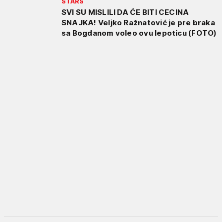
STARS
SVI SU MISLILI DA ĆE BITI CECINA
SNAJKA! Veljko Ražnatović je pre braka
sa Bogdanom voleo ovu lepoticu (FOTO)