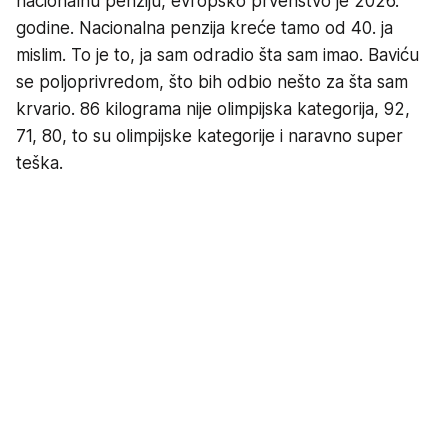
nacionalnu penziju, evropsko prvenstvo je 2026.
godine. Nacionalna penzija kreće tamo od 40. ja
mislim. To je to, ja sam odradio šta sam imao. Baviću
se poljoprivredom, što bih odbio nešto za šta sam
krvario. 86 kilograma nije olimpijska kategorija, 92,
71, 80, to su olimpijske kategorije i naravno super
teška.