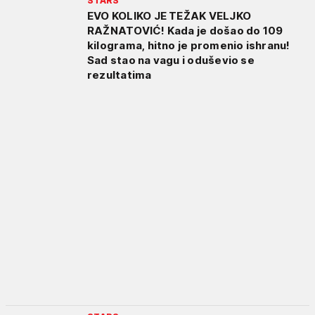
STARS
EVO KOLIKO JE TEŽAK VELJKO
RAŽNATOVIĆ! Kada je došao do 109
kilograma, hitno je promenio ishranu!
Sad stao na vagu i oduševio se
rezultatima