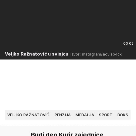
00:08
Veljko Ražnatović u svinjcu
Izvor: instagram/ac3isb4ck
VELJKO RAŽNATOVIĆ
PENZIJA
MEDALJA
SPORT
BOKS
Budi deo Kurir zajednice.