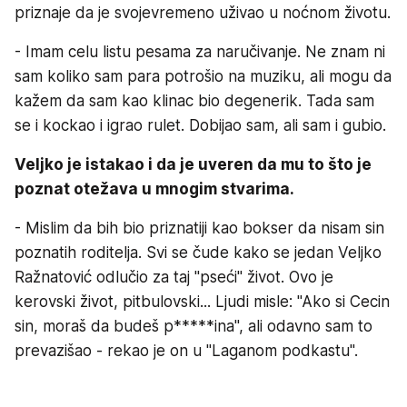
priznaje da je svojevremeno uživao u noćnom životu.
- Imam celu listu pesama za naručivanje. Ne znam ni
sam koliko sam para potrošio na muziku, ali mogu da
kažem da sam kao klinac bio degenerik. Tada sam
se i kockao i igrao rulet. Dobijao sam, ali sam i gubio.
Veljko je istakao i da je uveren da mu to što je
poznat otežava u mnogim stvarima.
- Mislim da bih bio priznatiji kao bokser da nisam sin
poznatih roditelja. Svi se čude kako se jedan Veljko
Ražnatović odlučio za taj "pseći" život. Ovo je
kerovski život, pitbulovski... Ljudi misle: "Ako si Cecin
sin, moraš da budeš p*****ina", ali odavno sam to
prevazišao - rekao je on u "Laganom podkastu".