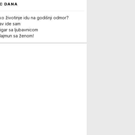
C DANA
ko životinje idu na godišnji odmor?
Lav ide sam
igar sa ljubavnicom
Majmun sa ženom!