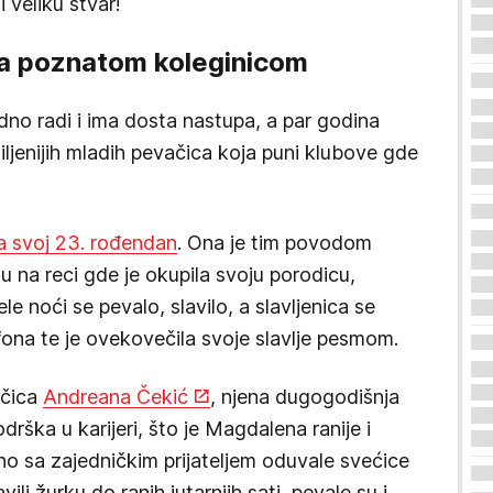
 veliku stvar!
sa poznatom koleginicom
no radi i ima dosta nastupa, a par godina
ljenijih mladih pevačica koja puni klubove gde
la svoj 23. rođendan
. Ona je tim povodom
 na reci gde je okupila svoju porodicu,
Cele noći se pevalo, slavilo, a slavljenica se
ofona te je ovekovečila svoje slavlje pesmom.
ačica
Andreana Čekić
, njena dugogodišnja
podrška u karijeri, što je Magdalena ranije i
dno sa zajedničkim prijateljem oduvale svećice
ili žurku do ranih jutarnjih sati, pevale su i