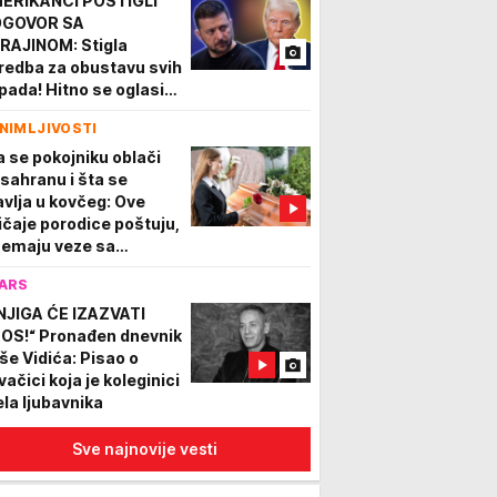
ERIKANCI POSTIGLI
GOVOR SA
RAJINOM: Stigla
redba za obustavu svih
pada! Hitno se oglasio
jev
NIMLJIVOSTI
a se pokojniku oblači
 sahranu i šta se
avlja u kovčeg: Ove
ičaje porodice poštuju,
nemaju veze sa
avoslavljem
ARS
NJIGA ĆE IZAZVATI
OS!“ Pronađen dnevnik
še Vidića: Pisao o
vačici koja je koleginici
ela ljubavnika
Sve najnovije vesti