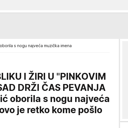
oborila s nogu najveća muzička imena
IKU I ŽIRI U "PINKOVIM
SAD DRŽI ČAS PEVANJA
ć oborila s nogu najveća
ovo je retko kome pošlo