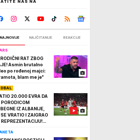
ATITE NAS NA
NAJNOVIJE
NAJČITANIJE
REAKCIJE
ARS
RODIČNI RAT ZBOG
JE! Asmin brutalno
leo po rođenoj majci:
ramota, blam me je"
UDBAL
ATIO 20.000 EVRA DA
 PORODICOM
BEGNE IZ ALBANIJE,
 SE VRATIO I ZAIGRAO
 REPREZENTACIJU!
adio sam kao konobar,
ANETA
ao suđe, čistio kuće...
e na CRNO"