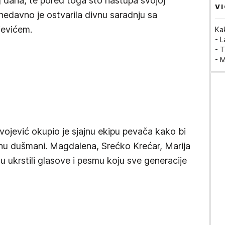
dana, te pored toga što nastupa svojoj
VI
nedavno je ostvarila divnu saradnju sa
evićem.
Ka
- 
- T
- 
ojević okupio je sjajnu ekipu pevača kako bi
nu dušmani. Magdalena, Srećko Krećar, Marija
u ukrstili glasove i pesmu koju sve generacije