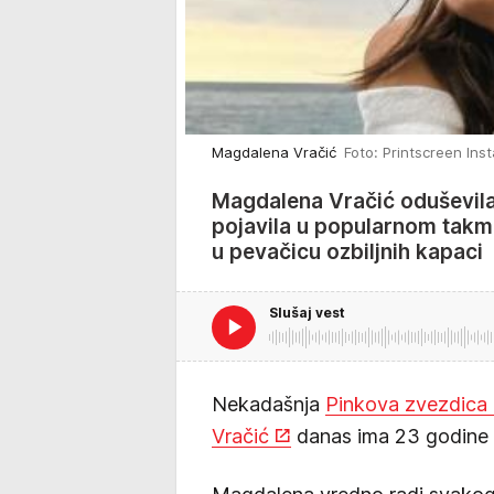
Magdalena Vračić
Foto: Printscreen Ins
Magdalena Vračić oduševila 
pojavila u popularnom takmi
u pevačicu ozbiljnih kapaci
Slušaj vest
Nekadašnja
Pinkova zvezdica
Vračić
danas ima 23 godine i