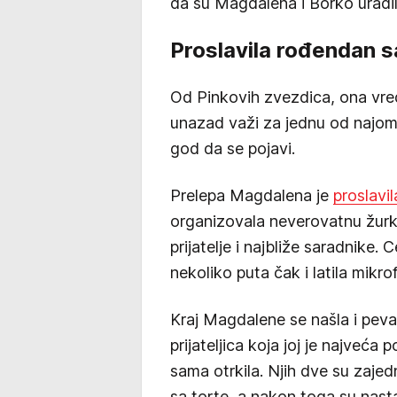
da su Magdalena i Borko uradili
Proslavila rođendan 
Od Pinkovih zvezdica, ona vred
unazad važi za jednu od najomi
god da se pojavi.
Prelepa Magdalena je
proslavi
organizovala neverovatnu žurku
prijatelje i najbliže saradnike. 
nekoliko puta čak i latila mikr
Kraj Magdalene se našla i pev
prijateljica koja joj je najveća 
sama otrkila. Njih dve su zaje
sa torte, a nakon toga su nastav