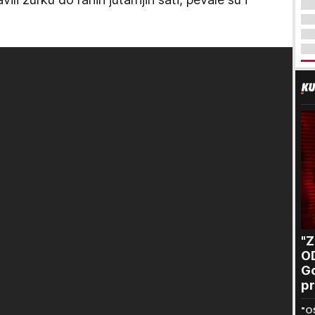
"
O
Go
pr
B
"O