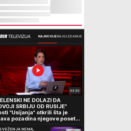
NAJNOVIJE
NAJGLEDANIJE
03:20
ZELENSKI NE DOLAZI DA
DVOJI SRBIJU OD RUSIJE"
sti "Usijanja" otkrili šta je
ava pozadina njegove posete
eogradu
SVEŽENJA NEMA,