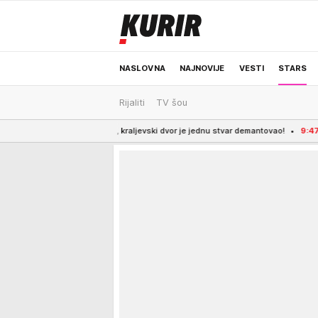
NASLOVNA
NAJNOVIJE
VESTI
STARS
Rijaliti
TV šou
ODRŽIVA BUDUĆNOST
REGION
NEWS
o pre toga, kraljevski dvor je jednu stvar demantovao!
9:47
PORODIČNI RAT 