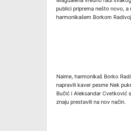
Magdalena vredno radi svakog 
publici priprema nešto novo, a 
harmonikašem Borkom Radivoj
Naime, harmonikaš Borko Radiv
napravili kaver pesme Nek puk
Bučić i Aleksandar Cvetković s
znaju prestavili na nov način.