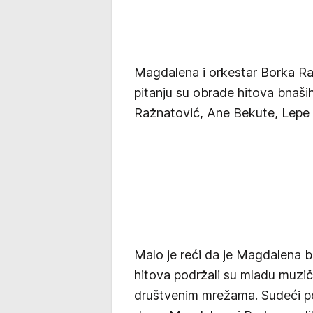
Magdalena i orkestar Borka Rad
pitanju su obrade hitova bnaši
Ražnatović, Ane Bekute, Lepe 
Malo je reći da je Magdalena bri
hitova podržali su mladu muzič
društvenim mrežama. Sudeći po 