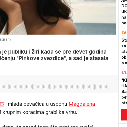
AM
DO
UK
na
na
Ki
ZA
tagram
Št
za
je publiku i žiri kada se pre devet godina
st
ob
čenju "Pinkove zvezdice", a sad je stasala
a 
pr
ST
"K
HA
Sa
pe
ot
i mlada pevačica u usponu
Magdalena
 krupnim koracima grabi ka vrhu.