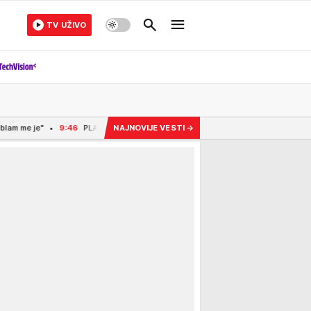
TV UŽIVO
:46
PLATIO 20.000 EVRA DA SA PORODICOM POBEGNE IZ ALBANIJE, PA SE VRATIO
NAJNOVIJE VESTI
→