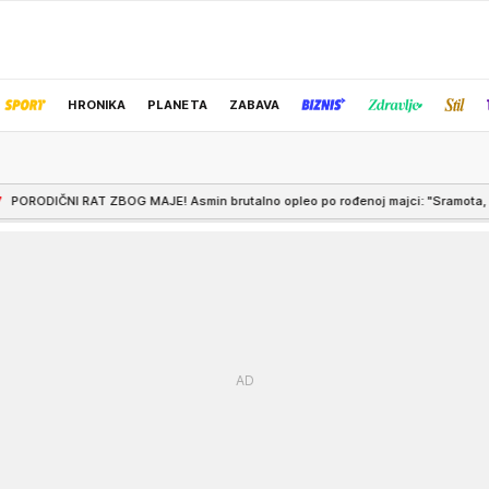
HRONIKA
PLANETA
ZABAVA
IZBOR UREDNIKA
ZBOG MAJE! Asmin brutalno opleo po rođenoj majci: "Sramota, blam me je"
9