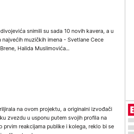
ivojevića snimili su sada 10 novih kavera, a u
h najvećih muzičkih imena - Svetlane Cece
Brene, Halida Muslimovića...
ljirala na ovom projektu, a originalni izvođači
ku zvezdu u usponu putem svojih profila na
prvim reakcijama publike i kolega, reklo bi se