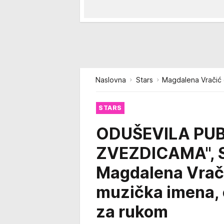
Naslovna
Stars
Magdalena Vračić 
STARS
ODUŠEVILA PUBL
ZVEZDICAMA", 
Magdalena Vrači
muzička imena, 
za rukom