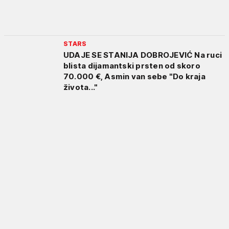
STARS
UDAJE SE STANIJA DOBROJEVIĆ Na ruci
blista dijamantski prsten od skoro
70.000 €, Asmin van sebe "Do kraja
života..."