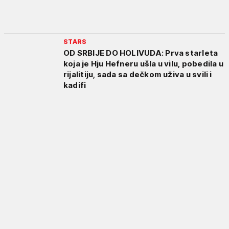
STARS
OD SRBIJE DO HOLIVUDA: Prva starleta
koja je Hju Hefneru ušla u vilu, pobedila u
rijalitiju, sada sa dečkom uživa u svili i
kadifi