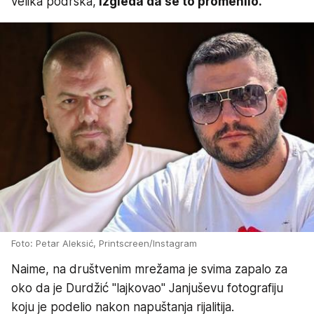
velika podrška,
izgleda da se to promenilo.
Foto: Petar Aleksić, Printscreen/Instagram
Naime, na društvenim mrežama je svima zapalo za
oko da je Durdžić "lajkovao" Janjuševu fotografiju
koju je podelio nakon napuštanja rijalitija.