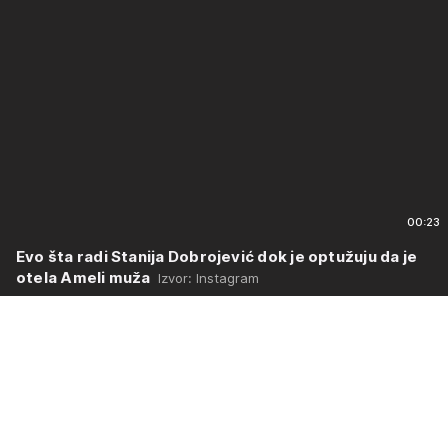
00:23
Evo šta radi Stanija Dobrojević dok je optužuju da je
otela Ameli muža
Izvor: Instagram