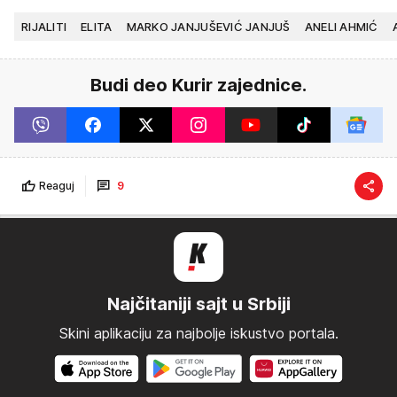
RIJALITI
ELITA
MARKO JANJUŠEVIĆ JANJUŠ
ANELI AHMIĆ
Budi deo Kurir zajednice.
Reaguj
9
Najčitaniji sajt u Srbiji
Skini aplikaciju za najbolje iskustvo portala.