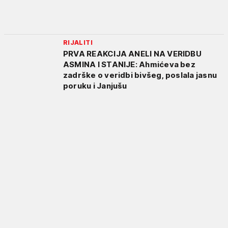
RIJALITI
PRVA REAKCIJA ANELI NA VERIDBU
ASMINA I STANIJE: Ahmićeva bez
zadrške o veridbi bivšeg, poslala jasnu
poruku i Janjušu