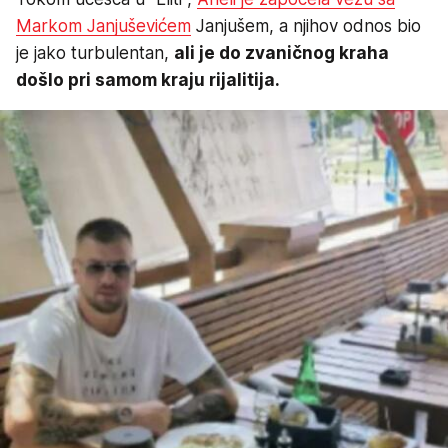
Markom Janjuševićem
Janjušem, a njihov odnos bio
je jako turbulentan,
ali je do zvaničnog kraha
došlo pri samom kraju rijalitija.