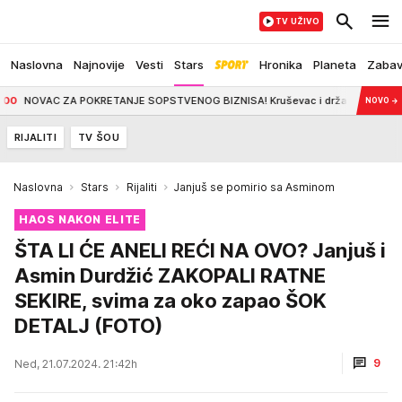
TV UŽIVO
Naslovna
Najnovije
Vesti
Stars
Hronika
Planeta
Zaba
C ZA POKRETANJE SOPSTVENOG BIZNISA! Kruševac i država izdvojili 27,5 milion
NOVO
→
RIJALITI
TV ŠOU
Naslovna
Stars
Rijaliti
Janjuš se pomirio sa Asminom
HAOS NAKON ELITE
ŠTA LI ĆE ANELI REĆI NA OVO? Janjuš i
Asmin Durdžić ZAKOPALI RATNE
SEKIRE, svima za oko zapao ŠOK
DETALJ (FOTO)
9
Ned, 21.07.2024. 21:42h