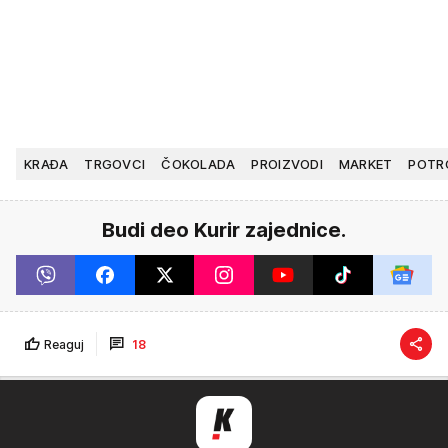
KRAĐA
TRGOVCI
ČOKOLADA
PROIZVODI
MARKET
POTR
Budi deo Kurir zajednice.
Reaguj
18