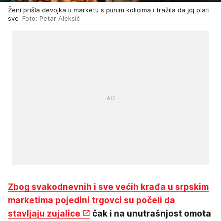
Ženi prišla devojka u marketu s punim kolicima i tražila da joj plati
sve
Foto: Petar Aleksić
Zbog svakodnevnih i sve većih krađa u srpskim
marketima pojedini trgovci su počeli da
stavljaju zujalice
čak i na unutrašnjost omota