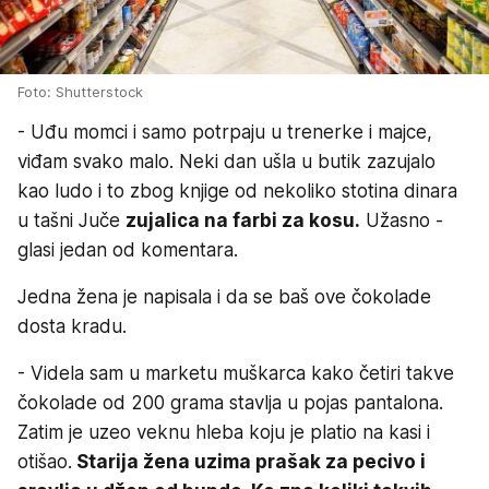
Foto: Shutterstock
- Uđu momci i samo potrpaju u trenerke i majce,
viđam svako malo. Neki dan ušla u butik zazujalo
kao ludo i to zbog knjige od nekoliko stotina dinara
u tašni Juče
zujalica na farbi za kosu.
Užasno -
glasi jedan od komentara.
Jedna žena je napisala i da se baš ove čokolade
dosta kradu.
- Videla sam u marketu muškarca kako četiri takve
čokolade od 200 grama stavlja u pojas pantalona.
Zatim je uzeo veknu hleba koju je platio na kasi i
otišao.
Starija žena uzima prašak za pecivo i