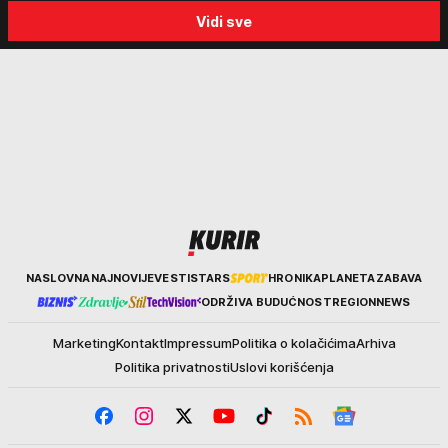
progon
Sabor trubača u Guči
Vidi sve
Kurir
NASLOVNA
NAJNOVIJE
VESTI
STARS
HRONIKA
PLANETA
ZABAVA
ODRŽIVA BUDUĆNOST
REGION
NEWS
Marketing
Kontakt
Impressum
Politika o kolačićima
Arhiva
Politika privatnosti
Uslovi korišćenja