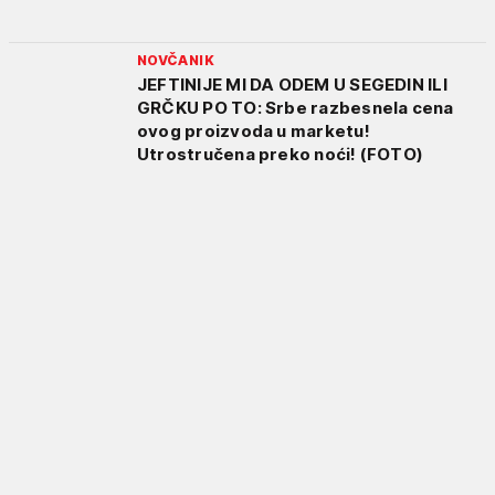
NOVČANIK
JEFTINIJE MI DA ODEM U SEGEDIN ILI
GRČKU PO TO: Srbe razbesnela cena
ovog proizvoda u marketu!
Utrostručena preko noći! (FOTO)