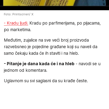
Foto: Printscrren/ X
- Kradu ljudi.
Kradu po parfimerijama, po pijacama,
po marketima.
Međutim, zujalice na sve veći broj proizvoda
razvebsneo je pojedine građane koji su naveli da
samo čekaju kada će ih staviti i na hleb.
- Pitanje je dana kada će i na hleb
- navodi se u
jednom od komentara.
Uglavnom su svi saglasni da su krađe česte.