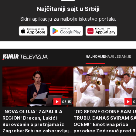
Najčitaniji sajt u Srbiji
Skini aplikaciju za najbolje iskustvo portala.
NAJNOVIJE
NAJGLEDANIJE
03:15
0
"NOVA OLUJA" ZAPALILA
"OD SEDME GODINE SAM 
REGION! Drecun, Lukić i
TRUBU, DANAS SVIRAM S
Borovčanin o pretnjama iz
OCEM!" Emotivna priča
Zagreba: Srbi ne zaboravljaju
porodice Zećirović pred 6