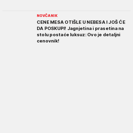
NOVČANIK
CENE MESA OTIŠLE U NEBESA I JOŠ ĆE
DA POSKUPI! Jagnjetina i prasetina na
stolu postaće luksuz: Ovo je detaljni
cenovnik!