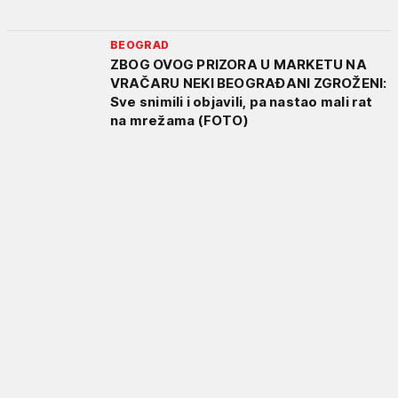
BEOGRAD
ZBOG OVOG PRIZORA U MARKETU NA
VRAČARU NEKI BEOGRAĐANI ZGROŽENI:
Sve snimili i objavili, pa nastao mali rat
na mrežama (FOTO)