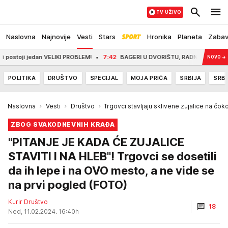
TV UŽIVO
Naslovna
Najnovije
Vesti
Stars
Hronika
Planeta
Zaba
an VELIKI PROBLEM!
7:42
BAGERI U DVORIŠTU, RADNICI NA PLUS 40 RADE PUNOM
NOVO
→
POLITIKA
DRUŠTVO
SPECIJAL
MOJA PRIČA
SRBIJA
SRBI
Naslovna
Vesti
Društvo
Trgovci stavljaju sklivene zujalice na čok
ZBOG SVAKODNEVNIH KRAĐA
"PITANJE JE KADA ĆE ZUJALICE
STAVITI I NA HLEB"! Trgovci se dosetili
da ih lepe i na OVO mesto, a ne vide se
na prvi pogled (FOTO)
Kurir Društvo
18
Ned, 11.02.2024. 16:40h