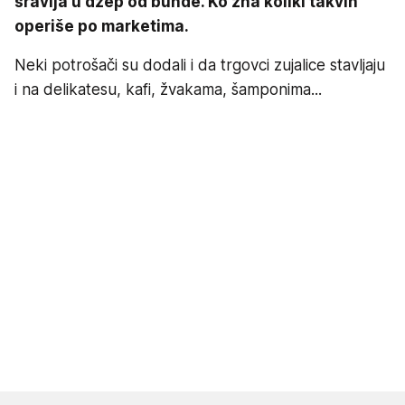
sravlja u džep od bunde. Ko zna koliki takvih
operiše po marketima.
Neki potrošači su dodali i da trgovci zujalice stavljaju
i na delikatesu, kafi, žvakama, šamponima...