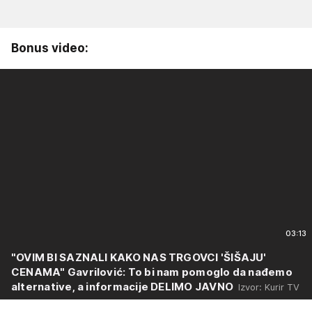
Bonus video:
03:13
"OVIM BI SAZNALI KAKO NAS TRGOVCI 'ŠIŠAJU'
CENAMA" Gavrilović: To bi nam pomoglo da nađemo
alternative, a informacije DELIMO JAVNO
Izvor: Kurir TV