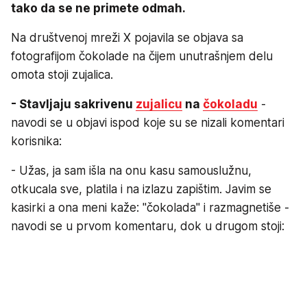
tako da se ne primete odmah.
Na društvenoj mreži X pojavila se objava sa
fotografijom čokolade na čijem unutrašnjem delu
omota stoji zujalica.
- Stavljaju sakrivenu
zujalicu
na
čokoladu
-
navodi se u objavi ispod koje su se nizali komentari
korisnika:
- Užas, ja sam išla na onu kasu samouslužnu,
otkucala sve, platila i na izlazu zapištim. Javim se
kasirki a ona meni kaže: "čokolada" i razmagnetiše -
navodi se u prvom komentaru, dok u drugom stoji: