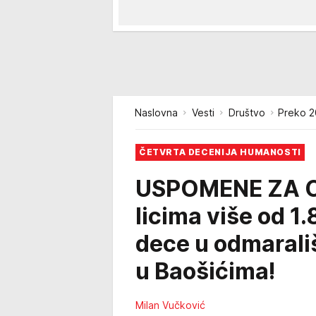
Naslovna
Vesti
Društvo
Preko 2
ČETVRTA DECENIJA HUMANOSTI
USPOMENE ZA C
licima više od 1
dece u odmarali
u Baošićima!
Milan Vučković