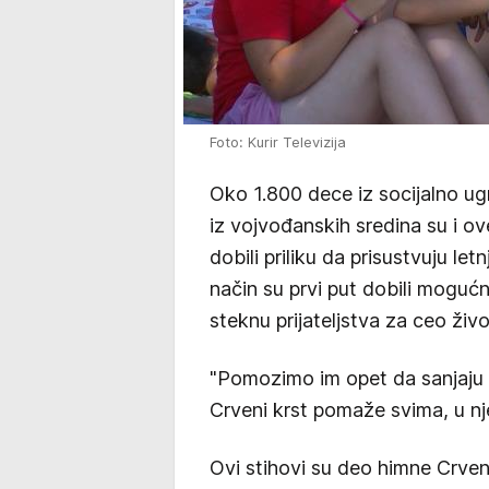
Foto: Kurir Televizija
Oko 1.800 dece iz socijalno u
iz vojvođanskih sredina su i ov
dobili priliku da prisustvuju le
način su prvi put dobili mogućn
steknu prijateljstva za ceo živo
"Pomozimo im opet da sanjaju i 
Crveni krst pomaže svima, u n
Ovi stihovi su deo himne Crveno