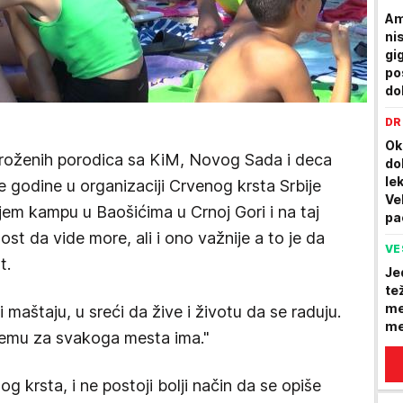
Am
ni
gi
po
do
DR
Ok
groženih porodica sa KiM, Novog Sada i deca
do
le
e godine u organizaciji Crvenog krsta Srbije
Ve
tnjem kampu u Baošićima u Crnoj Gori i na taj
pa
ost da vide more, ali i ono važnije a to je da
VE
t.
Je
te
me
maštaju, u sreći da žive i životu da se raduju.
me
jemu za svakoga mesta ima."
g krsta, i ne postoji bolji način da se opiše