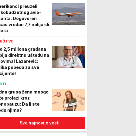
erikanci preuzeli
skobudžetnog avio-
ganta: Dogovoren
sao vredan 7,7 milijardi
lara
UŠTVO
o 2,5 miliona građana
bija direktnu uštedu na
kovima! Lazarević:
lika pobeda za sve
cijente!
STI
dna grupa žena mnogo
že prolazi kroz
nopauzu: Da li ste
đu njima?
Sve najnovije vesti