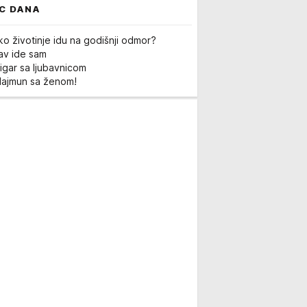
C DANA
ko životinje idu na godišnji odmor?
Lav ide sam
igar sa ljubavnicom
Majmun sa ženom!