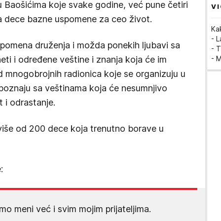
u Baošićima koje svake godine, već pune četiri
VI
a dece bazne uspomene za ceo život.
Ka
- 
pomena druženja i možda ponekih ljubavi sa
- T
ti i određene veštine i znanja koja će im
- 
od mnogobrojnih radionica koje se organizuju u
 upoznaju sa veštinama koja će nesumnjivo
 i odrastanje.
više od 200 dece koja trenutno borave u
:
mo meni već i svim mojim prijateljima.