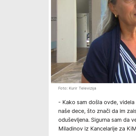
Foto: Kurir Televizija
- Kako sam došla ovde, videla 
naše dece, što znači da im zai
oduševljena. Sigurna sam da ve
Miladinov iz Kancelarije za KiM