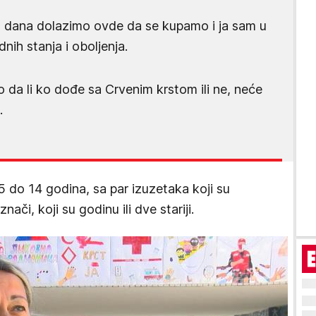
g dana dolazimo ovde da se kupamo i ja sam u
nih stanja i oboljenja.
o da li ko dođe sa Crvenim krstom ili ne, neće
.
 do 14 godina, sa par izuzetaka koji su
ači, koji su godinu ili dve stariji.