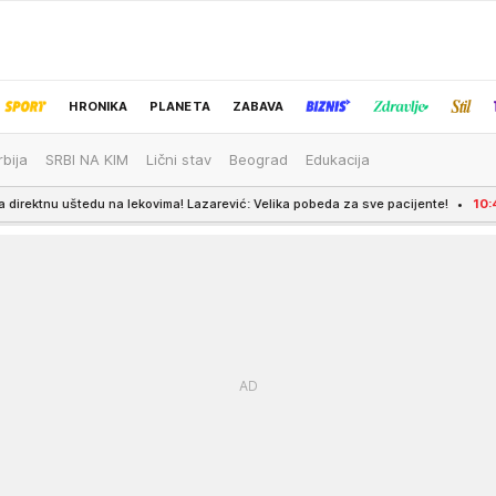
HRONIKA
PLANETA
ZABAVA
rbija
SRBI NA KIM
Lični stav
Beograd
Edukacija
IZBOR UREDNIKA
ekovima! Lazarević: Velika pobeda za sve pacijente!
10:45
Jedna grupa žena 