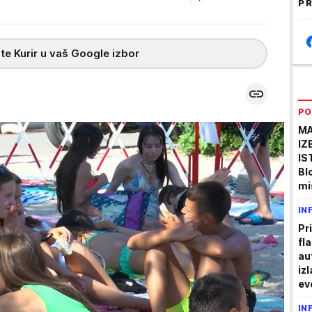
PR
te Kurir u vaš Google izbor
PO
MA
IZ
IS
Bl
mi
po
IN
Pr
fl
au
izl
ev
IN