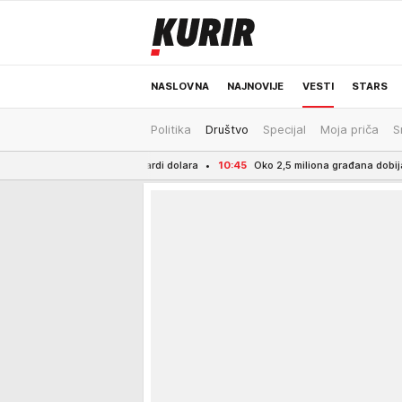
NASLOVNA
NAJNOVIJE
VESTI
STARS
Politika
Društvo
Specijal
Moja priča
S
ODRŽIVA BUDUĆNOST
REGION
NEWS
7 milijardi dolara
10:45
Oko 2,5 miliona građana dobija direktnu uštedu na l