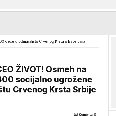
00 dece u odmaralištu Crvenog Krsta u Baošićima
EO ŽIVOT! Osmeh na
.800 socijalno ugrožene
štu Crvenog Krsta Srbije
Komentariši