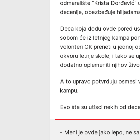
odmaralište "Krista Đorđević" 
decenije, obezbeđuje hiljadam
Deca koja dođu ovde pored us
sobom će iz letnjeg kampa pone
volonteri CK preneti u jednoj 
okvoru letnje skole; i tako se
dodatno oplemeniti njihov život
A to upravo potvrđuju osmesi 
kampu.
Evo šta su utisci nekih od dece
- Meni je ovde jako lepo, ne sa