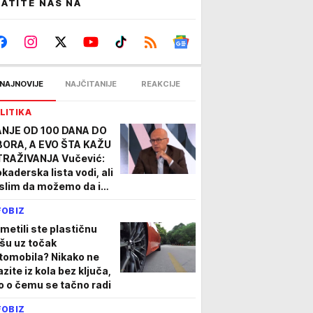
ATITE NAS NA
NAJNOVIJE
NAJČITANIJE
REAKCIJE
LITIKA
NJE OD 100 DANA DO
BORA, A EVO ŠTA KAŽU
TRAŽIVANJA Vučević:
okaderska lista vodi, ali
slim da možemo da im
mrsimo račune
FOBIZ
imetili ste plastičnu
ašu uz točak
tomobila? Nikako ne
azite iz kola bez ključa,
o o čemu se tačno radi
FOBIZ