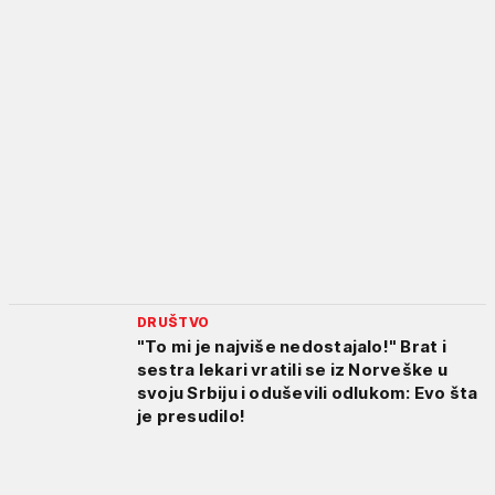
DRUŠTVO
"To mi je najviše nedostajalo!" Brat i
sestra lekari vratili se iz Norveške u
svoju Srbiju i oduševili odlukom: Evo šta
je presudilo!