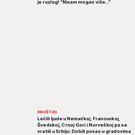
je razlog! "Nisam mogao više..."
DRUŠTVO
Lečili ljude u Nemačkoj, Francuskoj,
Švedskoj, Crnoj Gori i Norveškoj pa se
vratili u Srbiju: Dobili posao u gradovima