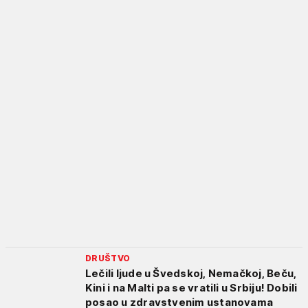
DRUŠTVO
Lečili ljude u Švedskoj, Nemačkoj, Beču,
Kini i na Malti pa se vratili u Srbiju! Dobili
posao u zdravstvenim ustanovama