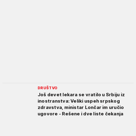
DRUŠTVO
Još devet lekara se vratilo u Srbiju iz
inostranstva: Veliki uspeh srpskog
zdravstva, ministar Lončar im uručio
ugovore - Rešene i dve liste čekanja