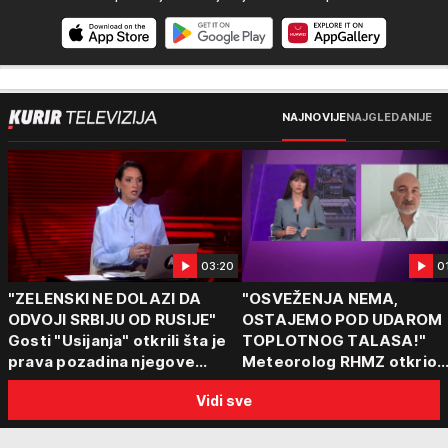
NAJNOVIJE
NAJGLEDANIJE
03:20
0
"ZELENSKI NE DOLAZI DA
"OSVEŽENJA NEMA,
ODVOJI SRBIJU OD RUSIJE"
OSTAJEMO POD UDAROM
Gosti "Usijanja" otkrili šta je
TOPLOTNOG TALASA!"
prava pozadina njegove
Meteorolog RHMZ otkrio
posete Beogradu
kakvo vreme nas čeka do
Vidi sve
kraja avgusta