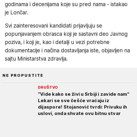
godinama i decenijama koje su pred nama - istakao
je Lončar.
Svi zainteresovani kandidati prijavljuju se
popunjavanjem obrasca koji je sastavni deo Javnog
poziva, i koji je, kao i detalji u vezi potrebne
dokumentacije i načina dostavljanja iste, objavljen na
sajtu Ministarstva zdravlja.
NE PROPUSTITE
DRUŠTVO
"Vide kako se živi u Srbiji i zavide nam"
Lekari se sve češće vraćaju iz
dijaspore! Stojanović tvrdi: Privuku ih
uslovi, onda shvate ovu bitnu stvar