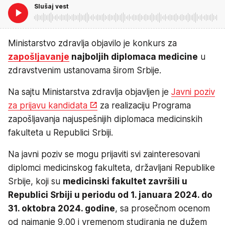
Slušaj vest
Ministarstvo zdravlja objavilo je konkurs za
zapošljavanje
najboljih diplomaca medicine
u
zdravstvenim ustanovama širom Srbije.
Na sajtu Ministarstva zdravlja objavljen je
Javni poziv
za prijavu kandidata
za realizaciju Programa
zapošljavanja najuspešnijih diplomaca medicinskih
fakulteta u Republici Srbiji.
Na javni poziv se mogu prijaviti svi zainteresovani
diplomci medicinskog fakulteta, državljani Republike
Srbije, koji su
medicinski fakultet završili u
Republici Srbiji u periodu od 1. januara 2024. do
31. oktobra 2024. godine
, sa prosečnom ocenom
od najmanje 9,00 i vremenom studiranja ne dužem