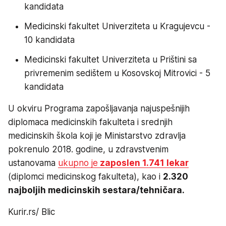
kandidata
Medicinski fakultet Univerziteta u Kragujevcu -
10 kandidata
Medicinski fakultet Univerziteta u Prištini sa
privremenim sedištem u Kosovskoj Mitrovici - 5
kandidata
U okviru Programa zapošljavanja najuspešnijih
diplomaca medicinskih fakulteta i srednjih
medicinskih škola koji je Ministarstvo zdravlja
pokrenulo 2018. godine, u zdravstvenim
ustanovama
ukupno je
zaposlen 1.741 lekar
(diplomci medicinskog fakulteta), kao i
2.320
najboljih medicinskih sestara/tehničara.
Kurir.rs/ Blic