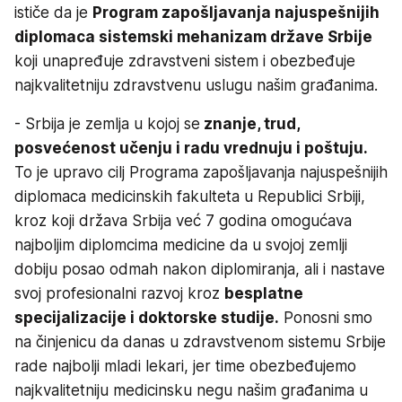
ističe da je
Program zapošljavanja najuspešnijih
diplomaca sistemski mehanizam države Srbije
koji unapređuje zdravstveni sistem i obezbeđuje
najkvalitetniju zdravstvenu uslugu našim građanima.
- Srbija je zemlja u kojoj se
znanje, trud,
posvećenost učenju i radu vrednuju i poštuju.
To je upravo cilj Programa zapošljavanja najuspešnijih
diplomaca medicinskih fakulteta u Republici Srbiji,
kroz koji država Srbija već 7 godina omogućava
najboljim diplomcima medicine da u svojoj zemlji
dobiju posao odmah nakon diplomiranja, ali i nastave
svoj profesionalni razvoj kroz
besplatne
specijalizacije i doktorske studije.
Ponosni smo
na činjenicu da danas u zdravstvenom sistemu Srbije
rade najbolji mladi lekari, jer time obezbeđujemo
najkvalitetniju medicinsku negu našim građanima u