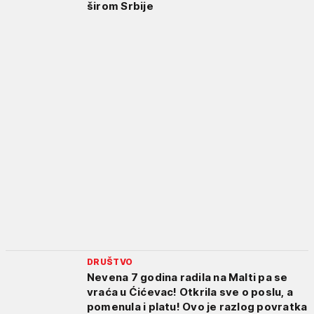
širom Srbije
DRUŠTVO
Nevena 7 godina radila na Malti pa se
vraća u Ćićevac! Otkrila sve o poslu, a
pomenula i platu! Ovo je razlog povratka