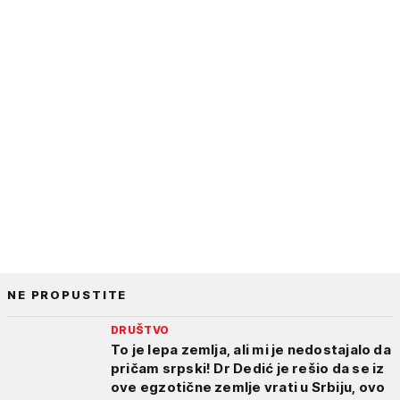
NE PROPUSTITE
DRUŠTVO
To je lepa zemlja, ali mi je nedostajalo da
pričam srpski! Dr Dedić je rešio da se iz
ove egzotične zemlje vrati u Srbiju, ovo