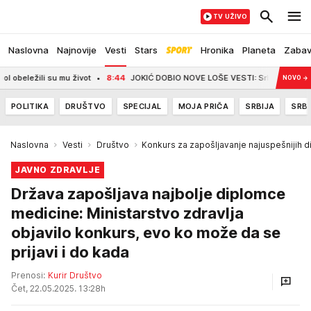
TV UŽIVO
Naslovna
Najnovije
Vesti
Stars
Hronika
Planeta
Zaba
li su mu život
8:44
JOKIĆ DOBIO NOVE LOŠE VESTI: Srbin neće biti zadovolja
NOVO
→
POLITIKA
DRUŠTVO
SPECIJAL
MOJA PRIČA
SRBIJA
SRBI
Naslovna
Vesti
Društvo
Konkurs za zapošljavanje najuspešnijih 
JAVNO ZDRAVLJE
Država zapošljava najbolje diplomce
medicine: Ministarstvo zdravlja
objavilo konkurs, evo ko može da se
prijavi i do kada
Prenosi:
Kurir Društvo
Čet, 22.05.2025. 13:28h