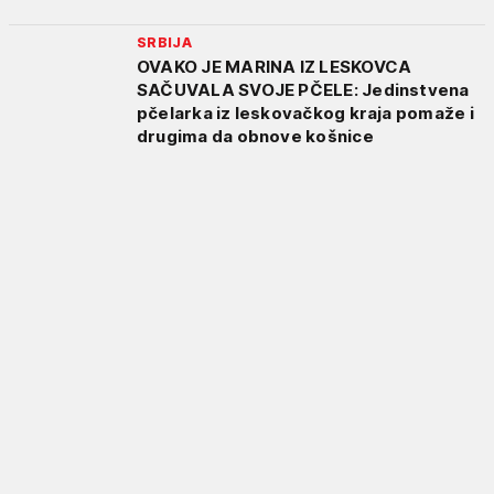
SRBIJA
OVAKO JE MARINA IZ LESKOVCA
SAČUVALA SVOJE PČELE: Jedinstvena
pčelarka iz leskovačkog kraja pomaže i
drugima da obnove košnice