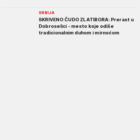
SRBIJA
SKRIVENO ČUDO ZLATIBORA: Prerast u
Dobroselici - mesto koje odiše
tradicionalnim duhom i mirnoćom