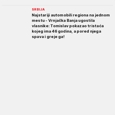
SRBIJA
Najstariji automobili regiona na jednom
mestu - Vrnjačka Banja ugostila
vlasnike: Tomislav pokazao tristaća
kojeg ima 46 godina, a pored njega
spava i greje ga!