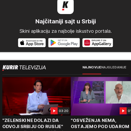
Najčitaniji sajt u Srbiji
Skini aplikaciju za najbolje iskustvo portala.
NAJNOVIJE
NAJGLEDANIJE
03:20
0
"ZELENSKI NE DOLAZI DA
"OSVEŽENJA NEMA,
ODVOJI SRBIJU OD RUSIJE"
OSTAJEMO POD UDAROM