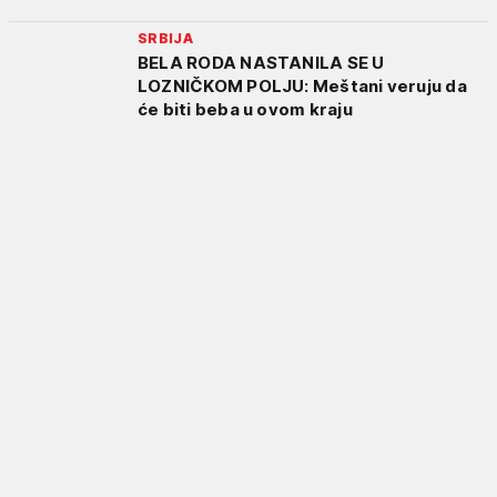
SRBIJA
BELA RODA NASTANILA SE U
LOZNIČKOM POLJU: Meštani veruju da
će biti beba u ovom kraju