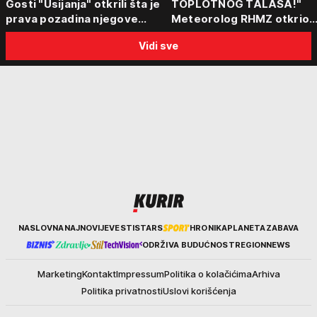
Gosti "Usijanja" otkrili šta je
TOPLOTNOG TALASA!"
prava pozadina njegove
Meteorolog RHMZ otkrio
posete Beogradu
kakvo vreme nas čeka do
Vidi sve
kraja avgusta
Kurir
NASLOVNA
NAJNOVIJE
VESTI
STARS
HRONIKA
PLANETA
ZABAVA
ODRŽIVA BUDUĆNOST
REGION
NEWS
Marketing
Kontakt
Impressum
Politika o kolačićima
Arhiva
Politika privatnosti
Uslovi korišćenja