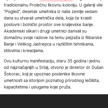
tradicionalnu Prolećnu likovnu koloniju. U galeriji vile
“Pogled”, desetak umetnika iz naše zemlje sedam
dana su stvarali umetnička dela, koja će krasiti
poslovni i bolnički prostor ove kraljevske banje.
Akademski slikari i drugi umetnici darivali su
domaćinu svoje radove na temu pejzaža iz Ribarske
Banje i Velikog Jastrepca u različitim tehnikama,
stilovima i kreacijama.
Ovu kulturnu manifestaciju, staru 35 godina i jednu
od najznačajnijih u Srbiji, otvorio je direktor dr Dušan
Šokorac, koji je upoznao poslenike likovne
umetnosti sa istorijom poznatog prirodnog lečilišta,
kapacitetima i uslugama koje pruža.