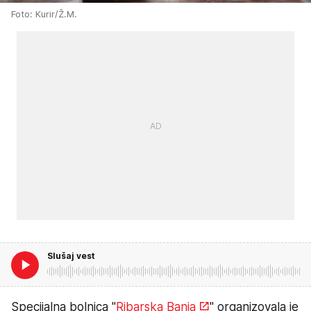
Foto: Kurir/Ž.M.
Slušaj vest
Specijalna bolnica "
Ribarska Banja
" organizovala je