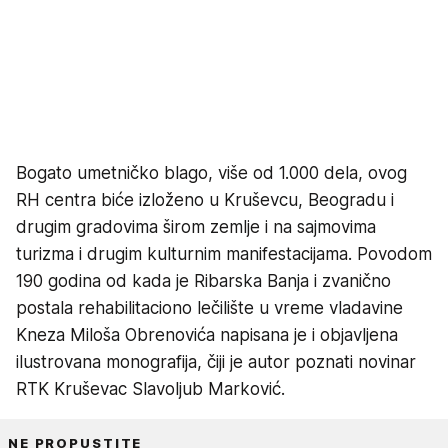
Bogato umetničko blago, više od 1.000 dela, ovog
RH centra biće izloženo u Kruševcu, Beogradu i
drugim gradovima širom zemlje i na sajmovima
turizma i drugim kulturnim manifestacijama. Povodom
190 godina od kada je Ribarska Banja i zvanično
postala rehabilitaciono lečilište u vreme vladavine
Kneza Miloša Obrenovića napisana je i objavljena
ilustrovana monografija, čiji je autor poznati novinar
RTK Kruševac Slavoljub Marković.
NE PROPUSTITE