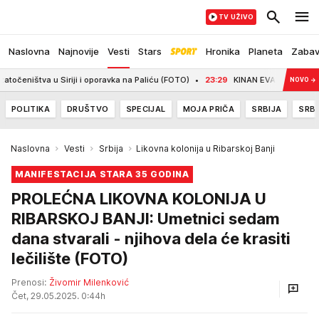
TV UŽIVO
Naslovna
Najnovije
Vesti
Stars
Hronika
Planeta
Zaba
va u Siriji i oporavka na Paliću (FOTO)
23:29
KINAN EVANS SE VRATIO U ŽA
NOVO
→
POLITIKA
DRUŠTVO
SPECIJAL
MOJA PRIČA
SRBIJA
SRBI
Naslovna
Vesti
Srbija
Likovna kolonija u Ribarskoj Banji
MANIFESTACIJA STARA 35 GODINA
PROLEĆNA LIKOVNA KOLONIJA U
RIBARSKOJ BANJI: Umetnici sedam
dana stvarali - njihova dela će krasiti
lečilište (FOTO)
Prenosi:
Živomir Milenković
Čet, 29.05.2025. 0:44h