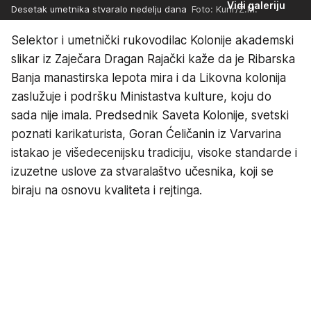
Vidi galeriju
Desetak umetnika stvaralo nedelju dana
Foto: Kurir/Ž.M.
Selektor i umetnički rukovodilac Kolonije akademski
slikar iz Zaječara Dragan Rajački kaže da je Ribarska
Banja manastirska lepota mira i da Likovna kolonija
zaslužuje i podršku Ministastva kulture, koju do
sada nije imala. Predsednik Saveta Kolonije, svetski
poznati karikaturista, Goran Ćeličanin iz Varvarina
istakao je višedecenijsku tradiciju, visoke standarde i
izuzetne uslove za stvaralaštvo učesnika, koji se
biraju na osnovu kvaliteta i rejtinga.